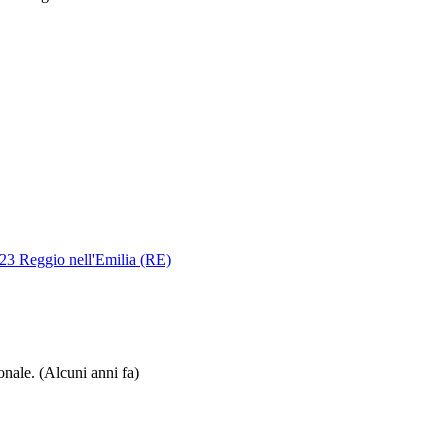
123 Reggio nell'Emilia (RE)
ionale.
(Alcuni anni fa)