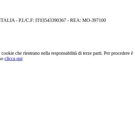
I) ITALIA - P.I./C.F: IT03543390367 - REA: MO-397100
cookie che rientrano nella responsabilità di terze parti. Per procedere è 
so
clicca qui