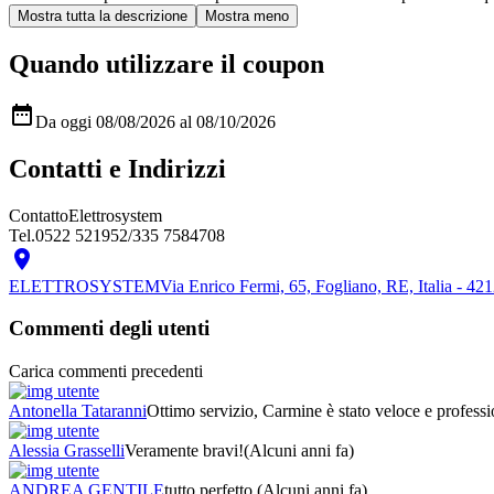
Quando utilizzare il coupon

Da oggi 08/08/2026 al 08/10/2026
Contatti e Indirizzi
Contatto
Elettrosystem
Tel.
0522 521952/335 7584708

ELETTROSYSTEM
Via Enrico Fermi, 65, Fogliano, RE, Italia - 42
Commenti degli utenti
Carica commenti precedenti
Antonella Tataranni
Ottimo servizio, Carmine è stato veloce e profess
Alessia Grasselli
Veramente bravi!
(Alcuni anni fa)
ANDREA GENTILE
tutto perfetto
(Alcuni anni fa)