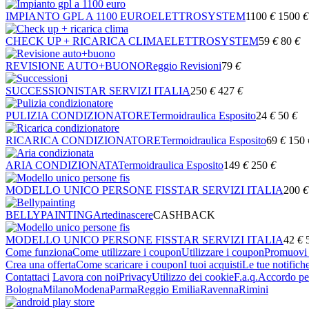
IMPIANTO GPL A 1100 EURO
ELETTROSYSTEM
1100
€
1500
€
CHECK UP + RICARICA CLIMA
ELETTROSYSTEM
59
€
80
€
REVISIONE AUTO+BUONO
Reggio Revisioni
79
€
SUCCESSIONI
STAR SERVIZI ITALIA
250
€
427
€
PULIZIA CONDIZIONATORE
Termoidraulica Esposito
24
€
50
€
RICARICA CONDIZIONATORE
Termoidraulica Esposito
69
€
150
ARIA CONDIZIONATA
Termoidraulica Esposito
149
€
250
€
MODELLO UNICO PERSONE FIS
STAR SERVIZI ITALIA
200
€
BELLYPAINTING
Artedinascere
CASHBACK
MODELLO UNICO PERSONE FIS
STAR SERVIZI ITALIA
42
€
Come funziona
Come utilizzare i coupon
Utilizzare i coupon
Promuovi l
Crea una offerta
Come scaricare i coupon
I tuoi acquisti
Le tue notifich
Contattaci
Lavora con noi
Privacy
Utilizzo dei cookie
F.a.q.
Accordo per
Bologna
Milano
Modena
Parma
Reggio Emilia
Ravenna
Rimini