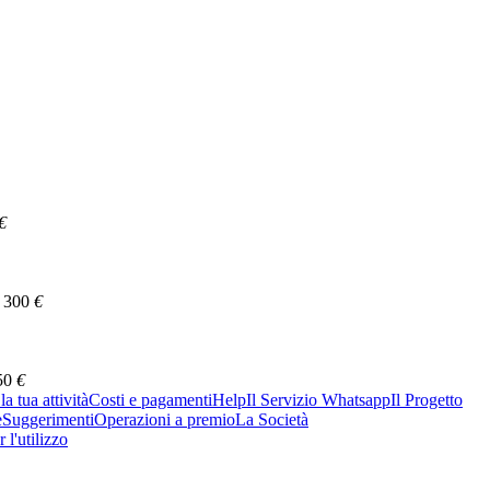
€
300
€
50
€
a tua attività
Costi e pagamenti
Help
Il Servizio Whatsapp
Il Progetto
e
Suggerimenti
Operazioni a premio
La Società
 l'utilizzo