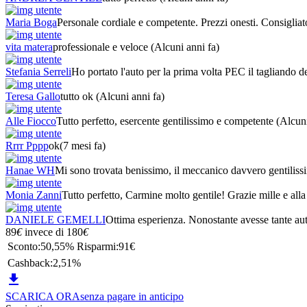
Maria Boga
Personale cordiale e competente. Prezzi onesti. Consigliat
vita matera
professionale e veloce
(Alcuni anni fa)
Stefania Serreli
Ho portato l'auto per la prima volta PEC il tagliando de
Teresa Gallo
tutto ok
(Alcuni anni fa)
Alle Fiocco
Tutto perfetto, esercente gentilissimo e competente
(Alcuni
Rrrr Pppp
ok
(7 mesi fa)
Hanae WH
Mi sono trovata benissimo, il meccanico davvero gentiliss
Monia Zanni
Tutto perfetto, Carmine molto gentile! Grazie mille e all
DANIELE GEMELLI
Ottima esperienza. Nonostante avesse tante auto
89
€
invece di
180
€
Sconto:
50,55%
Risparmi:
91€
Cashback:
2,51%

SCARICA ORA
senza pagare in anticipo