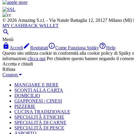
© 2026 Amazing S.r.l. - Via Natale Battaglia 12, 20127 Milano (M
MY CASHBACK WALLET

Menù




Accedi
Registrati
Come Funziona Spiiky
Help
Questo sito utilizza cookie in conformità alla cookie policy di Spiiky e 
informazioni
clicca qui
Per chiudere questo banner negando il consen
Accetta e chiudi
Rifiuta
Coupon
MANGIARE E BERE
SCONTI ALLA CARTA
DOMICILIO
GIAPPONESI / CINESI
PIZZERIE
CUCINA TRADIZIONALE
SPECIALITÀ ETNICHE
SPECIALITÀ DI CARNE
SPECIALITÀ DI PESCE
ASPORTO