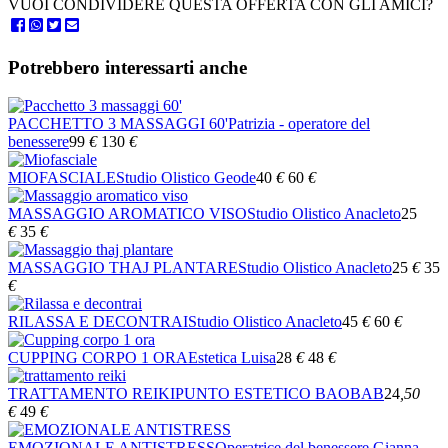
VUOI CONDIVIDERE QUESTA OFFERTA CON GLI AMICI?
Potrebbero interessarti anche
PACCHETTO 3 MASSAGGI 60'
Patrizia - operatore del
benessere
99
€
130
€
MIOFASCIALE
Studio Olistico Geode
40
€
60
€
MASSAGGIO AROMATICO VISO
Studio Olistico Anacleto
25
€
35
€
MASSAGGIO THAJ PLANTARE
Studio Olistico Anacleto
25
€
35
€
RILASSA E DECONTRAI
Studio Olistico Anacleto
45
€
60
€
CUPPING CORPO 1 ORA
Estetica Luisa
28
€
48
€
TRATTAMENTO REIKI
PUNTO ESTETICO BAOBAB
24
,50
€
49
€
EMOZIONALE ANTISTRESS
Operatrice del benessere Gianna