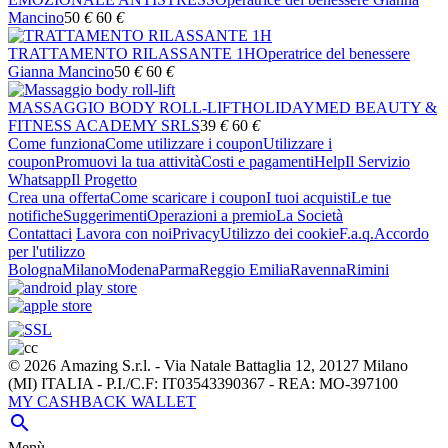
Mancino
50
€
60
€
TRATTAMENTO RILASSANTE 1H
Operatrice del benessere
Gianna Mancino
50
€
60
€
MASSAGGIO BODY ROLL-LIFT
HOLIDAYMED BEAUTY &
FITNESS ACADEMY SRLS
39
€
60
€
Come funziona
Come utilizzare i coupon
Utilizzare i
coupon
Promuovi la tua attività
Costi e pagamenti
Help
Il Servizio
Whatsapp
Il Progetto
Crea una offerta
Come scaricare i coupon
I tuoi acquisti
Le tue
notifiche
Suggerimenti
Operazioni a premio
La Società
Contattaci
Lavora con noi
Privacy
Utilizzo dei cookie
F.a.q.
Accordo
per l'utilizzo
Bologna
Milano
Modena
Parma
Reggio Emilia
Ravenna
Rimini
© 2026 Amazing S.r.l. - Via Natale Battaglia 12, 20127 Milano
(MI) ITALIA - P.I./C.F: IT03543390367 - REA: MO-397100
MY CASHBACK WALLET

Menù