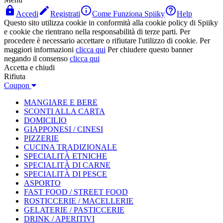




Accedi
Registrati
Come Funziona Spiiky
Help
Questo sito utilizza cookie in conformità alla cookie policy di Spiiky
e cookie che rientrano nella responsabilità di terze parti. Per
procedere è necessario accettare o rifiutare l'utilizzo di cookie. Per
maggiori informazioni
clicca qui
Per chiudere questo banner
negando il consenso
clicca qui
Accetta e chiudi
Rifiuta
Coupon
MANGIARE E BERE
SCONTI ALLA CARTA
DOMICILIO
GIAPPONESI / CINESI
PIZZERIE
CUCINA TRADIZIONALE
SPECIALITÀ ETNICHE
SPECIALITÀ DI CARNE
SPECIALITÀ DI PESCE
ASPORTO
FAST FOOD / STREET FOOD
ROSTICCERIE / MACELLERIE
GELATERIE / PASTICCERIE
DRINK / APERITIVI