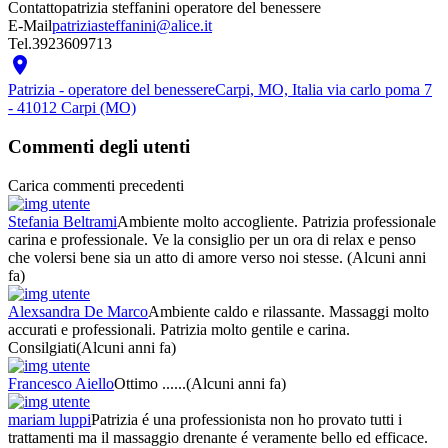
Contatto
patrizia steffanini operatore del benessere
E-Mail
patriziasteffanini@alice.it
Tel.
3923609713

Patrizia - operatore del benessere
Carpi, MO, Italia via carlo poma 7
- 41012 Carpi (MO)
Commenti degli utenti
Carica commenti precedenti
Stefania Beltrami
Ambiente molto accogliente. Patrizia professionale
carina e professionale. Ve la consiglio per un ora di relax e penso
che volersi bene sia un atto di amore verso noi stesse.
(Alcuni anni
fa)
Alexsandra De Marco
Ambiente caldo e rilassante. Massaggi molto
accurati e professionali. Patrizia molto gentile e carina.
Consilgiati
(Alcuni anni fa)
Francesco Aiello
Ottimo ......
(Alcuni anni fa)
mariam luppi
Patrizia é una professionista non ho provato tutti i
trattamenti ma il massaggio drenante é veramente bello ed efficace.