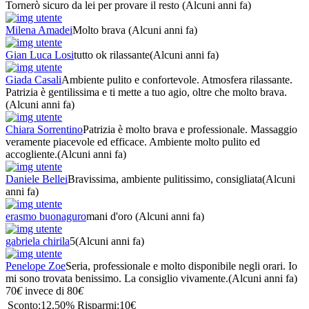
Tornerò sicuro da lei per provare il resto
(Alcuni anni fa)
Milena Amadei
Molto brava
(Alcuni anni fa)
Gian Luca Losi
tutto ok rilassante
(Alcuni anni fa)
Giada Casali
Ambiente pulito e confortevole. Atmosfera rilassante.
Patrizia è gentilissima e ti mette a tuo agio, oltre che molto brava.
(Alcuni anni fa)
Chiara Sorrentino
Patrizia è molto brava e professionale. Massaggio
veramente piacevole ed efficace. Ambiente molto pulito ed
accogliente.
(Alcuni anni fa)
Daniele Bellei
Bravissima, ambiente pulitissimo, consigliata
(Alcuni
anni fa)
erasmo buonaguro
mani d'oro
(Alcuni anni fa)
gabriela chirila
5
(Alcuni anni fa)
Penelope Zoe
Seria, professionale e molto disponibile negli orari. Io
mi sono trovata benissimo. La consiglio vivamente.
(Alcuni anni fa)
70
€
invece di
80
€
Sconto:
12,50%
Risparmi:
10€