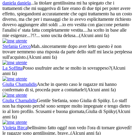
daniela daniela
...la titolare gentilissima mi ha spiegato che i
trattamenti che mi suggeriva di fare erano di due tipi per poter avere
effetto, spiegandomi accuratamente che ogni trattamento ha un costo
diverso, ma che per i massaggi che io avevo esplicitamente richiesto
dovevo aggiungere altri soldi ...io ero vestita con giaccone pertanto
l'analisi e' stata fatta completamente vestita....ha scelto in base alle
mie esigenze...?!?... sono uscita delusa...
(Alcuni anni fa)
Stefania Greco
Mah..sinceramente dopo aver letto questo è non
trovare nemmeno una risposta da parte dello staff mi lascia perplessa
sull'acquisto.
(Alcuni anni fa)
La Soffitta
Posso usufruire anche se molto in sovrappeso?
(Alcuni
anni fa)
Giulia Chamalidis
Anche in questo caso le ragazze mi hanno
confermato di si, proceda pure a contattarle!
(Alcuni anni fa)
Giulia Chamalidis
Gentile Stefania, sono Giulia di Spiiky. Lo staff
non ha risposto perchè sono sempre molto impegnate e tengo dietro
io al loro profilo. Scusami e buona giornata,Giulia di Spiiky
(Alcuni
anni fa)
Violeta Birca
bellissimo fatto oggi! non vedo l'ora di tornare giovedì!
le ragazze sono gentilissime, brave..
(Alcuni anni fa)