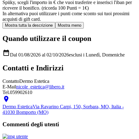
Spiiky, scegli l'importo in € che vuoi trasferire e inserisci l'iban per
ricevere il bonifico. (ricorda 100 Punti = 1€)
In alternativa puoi utilizzare i punti come sconto sui tuoi prossimi
acquisti di gift card.
Quando utilizzare il coupon

Dal 01/08/2026 al 02/10/2026
esclusi i Lunedì, Domeniche
Contatti e Indirizzi
Contatto
Dermo Estetica
E-Mail
nicole_estetica@libero.it
Tel.
059902610

Dermo Estetica
Via Ravarino Carpi, 150, Sorbara, MO, Italia -
41030 Bomporto (MO)
Commenti degli utenti