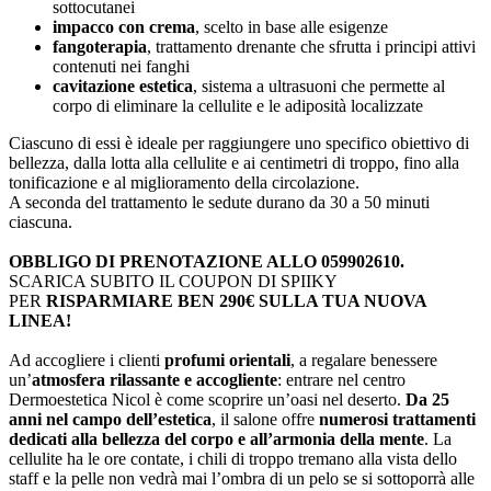
sottocutanei
impacco con crema
, scelto in base alle esigenze
fangoterapia
, trattamento drenante che sfrutta i principi attivi
contenuti nei fanghi
cavitazione estetica
, sistema a ultrasuoni che permette al
corpo di eliminare la cellulite e le adiposità localizzate
Ciascuno di essi è ideale per raggiungere uno specifico obiettivo di
bellezza, dalla lotta alla cellulite e ai centimetri di troppo, fino alla
tonificazione e al miglioramento della circolazione.
A seconda del trattamento le sedute durano da 30 a 50 minuti
ciascuna.
OBBLIGO DI PRENOTAZIONE ALLO 059902610.
SCARICA SUBITO IL COUPON DI SPIIKY
PER
RISPARMIARE BEN 290€ SULLA TUA NUOVA
LINEA!
Ad accogliere i clienti
profumi orientali
, a regalare benessere
un’
atmosfera rilassante e accogliente
: entrare nel centro
Dermoestetica Nicol è come scoprire un’oasi nel deserto.
Da 25
anni nel campo dell’estetica
, il salone offre
numerosi trattamenti
dedicati alla bellezza del corpo e all’armonia della mente
. La
cellulite ha le ore contate, i chili di troppo tremano alla vista dello
staff e la pelle non vedrà mai l’ombra di un pelo se si sottoporrà alle