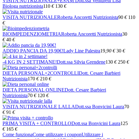
VISITA NUTRIZIONALE+ESAM
Dott.ssa Venturelli Lisa
Biologa nutrizionista
110
€
130
€
VISITA NUTRIZIONALE
Roberta Ancoretti Nutrizionista
90
€
110
€
BIOIMPEDENZIOMETRIA
Roberta Ancoretti Nutrizionista
30
€
40
€
ADDIO PANCIA DA 19,90€!
Lady Line Palestra
19
,90
€
30
€
-4 KG IN 2 SETTIMANE!
Dott.ssa Silvia Grendene
130
€
250
€
DIETA PERSONAL+2CONTROLLI
Dott. Cesare Barbieri
Nutrizionista
170
€
210
€
DIETA PERSONAL ONLINE
Dott. Cesare Barbieri
Nutrizionista
70
€
120
€
VISITA NUTRIZIONALE LALLA
Dott.ssa Bonvicini Laura
70
€
91
€
PRIMA VISITA + CONTROLLO
Dott.ssa Bonvicini Laura
125
€
165
€
Come funziona
Come utilizzare i coupon
Utilizzare i