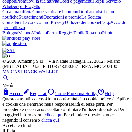
coupon
Promuovi la tua attività
Costi e pagamenti
Help
Il Servizio
Whatsapp
Il Progetto
Crea una offerta
Come scaricare i coupon
I tuoi acquisti
Le tue
notifiche
Suggerimenti
Operazioni a premio
La Società
Contattaci
Lavora con noi
Privacy
Utilizzo dei cookie
F.a.q.
Accordo
per l'utilizzo
Bologna
Milano
Modena
Parma
Reggio Emilia
Ravenna
Rimini
© 2026 Amazing S.r.l. - Via Natale Battaglia 12, 20127 Milano
(MI) ITALIA - P.I./C.F: IT03543390367 - REA: MO-397100
MY CASHBACK WALLET

Menù




Accedi
Registrati
Come Funziona Spiiky
Help
Questo sito utilizza cookie in conformità alla cookie policy di Spiiky
e cookie che rientrano nella responsabilità di terze parti. Per
procedere è necessario accettare o rifiutare l'utilizzo di cookie. Per
maggiori informazioni
clicca qui
Per chiudere questo banner
negando il consenso
clicca qui
Accetta e chiudi
Rifiuta