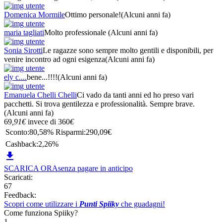
Domenica Mormile
Ottimo personale!
(Alcuni anni fa)
maria tagliati
Molto professionale
(Alcuni anni fa)
Sonia Sirotti
Le ragazze sono sempre molto gentili e disponibili, per
venire incontro ad ogni esigenza
(Alcuni anni fa)
ely c....
bene...!!!!
(Alcuni anni fa)
Emanuela Chelli Chelli
Ci vado da tanti anni ed ho preso vari
pacchetti. Si trova gentilezza e professionalità. Sempre brave.
(Alcuni anni fa)
69
,91
€
invece di
360
€
Sconto:
80,58%
Risparmi:
290,09€
Cashback:
2,26%

SCARICA ORA
senza pagare in anticipo
Scaricati:
67
Feedback:
Scopri come utilizzare i
Punti Spiiky
che guadagni!
Come funziona Spiiky?
1