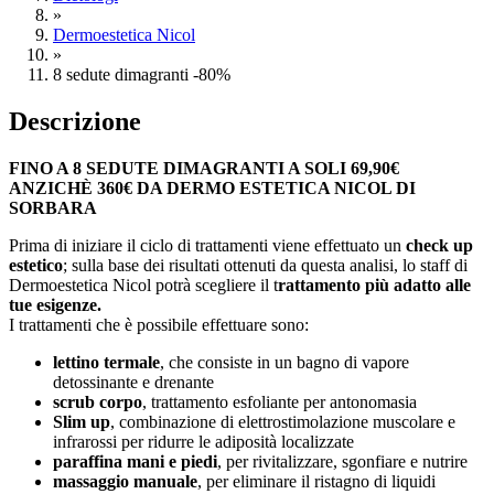
»
Dermoestetica Nicol
»
8 sedute dimagranti -80%
Descrizione
FINO A 8 SEDUTE DIMAGRANTI A SOLI 69,90€
ANZICHÈ 360€ DA DERMO ESTETICA NICOL DI
SORBARA
Prima di iniziare il ciclo di trattamenti viene effettuato un
check up
estetico
; sulla base dei risultati ottenuti da questa analisi, lo staff di
Dermoestetica Nicol potrà scegliere il t
rattamento più adatto alle
tue esigenze.
I trattamenti che è possibile effettuare sono:
lettino termale
, che consiste in un bagno di vapore
detossinante e drenante
scrub corpo
, trattamento esfoliante per antonomasia
Slim up
, combinazione di elettrostimolazione muscolare e
infrarossi per ridurre le adiposità localizzate
paraffina mani e piedi
, per rivitalizzare, sgonfiare e nutrire
massaggio manuale
, per eliminare il ristagno di liquidi