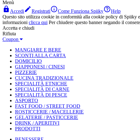
Menù




Accedi
Registrati
Come Funziona Spiiky
Help
Questo sito utilizza cookie in conformità alla cookie policy di Spiiky e 
informazioni
clicca qui
Per chiudere questo banner negando il consen
Accetta e chiudi
Rifiuta
Coupon
MANGIARE E BERE
SCONTI ALLA CARTA
DOMICILIO
GIAPPONESI / CINESI
PIZZERIE
CUCINA TRADIZIONALE
SPECIALITÀ ETNICHE
SPECIALITÀ DI CARNE
SPECIALITÀ DI PESCE
ASPORTO
FAST FOOD / STREET FOOD
ROSTICCERIE / MACELLERIE
GELATERIE / PASTICCERIE
DRINK / APERITIVI
PRODOTTI
BENESSERE