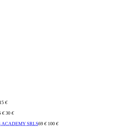
15
€
5
€
30
€
S ACADEMY SRLS
69
€
100
€