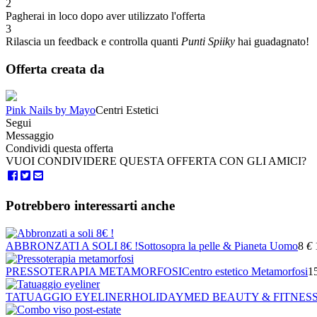
2
Pagherai in loco dopo aver utilizzato l'offerta
3
Rilascia un feedback e controlla quanti
Punti Spiiky
hai guadagnato!
Offerta creata da
Pink Nails by Mayo
Centri Estetici
Segui
Messaggio
Condividi questa offerta
VUOI CONDIVIDERE QUESTA OFFERTA CON GLI AMICI?
Potrebbero interessarti anche
ABBRONZATI A SOLI 8€ !
Sottosopra la pelle & Pianeta Uomo
8
€
PRESSOTERAPIA METAMORFOSI
Centro estetico Metamorfosi
1
TATUAGGIO EYELINER
HOLIDAYMED BEAUTY & FITNES