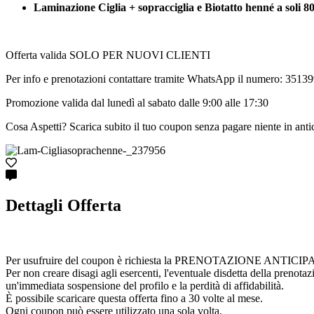
Laminazione Ciglia + sopracciglia e Biotatto henné a soli 
Offerta valida SOLO PER NUOVI CLIENTI
Per info e prenotazioni contattare tramite WhatsApp il numero: 3513
Promozione valida dal lunedì al sabato dalle 9:00 alle 17:30
Cosa Aspetti? Scarica subito il tuo coupon senza pagare niente in anti
Dettagli Offerta
Per usufruire del coupon è richiesta la PRENOTAZIONE ANTICIPATA cont
Per non creare disagi agli esercenti, l'eventuale disdetta della prenota
un'immediata sospensione del profilo e la perdità di affidabilità.
È possibile scaricare questa offerta fino a 30 volte al mese.
Ogni coupon può essere utilizzato una sola volta.