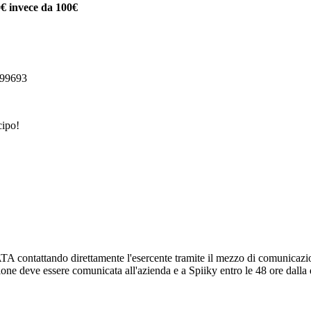
80€ invece da 100€
999693
cipo!
attando direttamente l'esercente tramite il mezzo di comunicazione pr
zione deve essere comunicata all'azienda e a Spiiky entro le 48 ore dalla