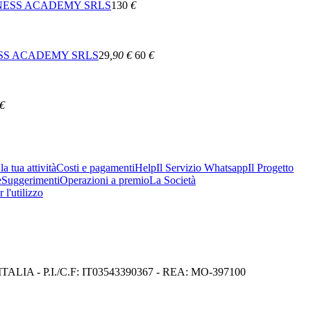
NESS ACADEMY SRLS
130
€
SS ACADEMY SRLS
29
,90
€
60
€
€
a tua attività
Costi e pagamenti
Help
Il Servizio Whatsapp
Il Progetto
e
Suggerimenti
Operazioni a premio
La Società
 l'utilizzo
I) ITALIA - P.I./C.F: IT03543390367 - REA: MO-397100