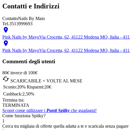
Contatti e Indirizzi
Contatto
Nails By Maio
Tel.
3513999693

Pink Nails by Mayo
Via Crocetta, 62, 41122 Modena MO, Italia - 4

Pink Nails by Mayo
Via Crocetta, 62, 41122 Modena MO, Italia - 4
Commenti degli utenti
80
€
invece di
100
€

SCARICABILE + VOLTE AL MESE
Sconto:
20%
Risparmi:
20€
Cashback:
2,50%
Termina tra:
TERMINATA
Scopri come utilizzare i
Punti Spiiky
che guadagni!
Come funziona Spiiky?
1
Cerca tra migliaia di offerte quella adatta a te e scaricala senza pagare 