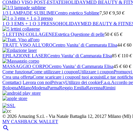
COMBO VISO POST-ESTATE
HOLIDAYMED BEAUTY & FIT
1/3 LAMPADE SUBLIME
Centro estetico Sublime
7
,50
€
9
,50
€
1 O 3 EMS + 1 O 3 PRESSO
HOLIDAYMED BEAUTY & FITNE
5 LETTINI COLLAGENE
Estetica Questione di pelle
50
€
65
€
TRATT. VISO ALL'ORO
Centro Vanita’ di Cammarata Elisa
44
€
60
EPILAZIONE LASER
Centro Vanita’ di Cammarata Elisa
85
€
110
€
MASSAGGIO CORPO
Centro Vanita’ di Cammarata Elisa
45
€
60
€
Come funziona
Come utilizzare i coupon
Utilizzare i coupon
Promuovi l
Crea una offerta
Come scaricare i coupon
I tuoi acquisti
Le tue notifich
Contattaci
Lavora con noi
Privacy
Utilizzo dei cookie
F.a.q.
Accordo per
Bologna
Milano
Modena
Parma
Reggio Emilia
Ravenna
Rimini
© 2026 Amazing S.r.l. - Via Natale Battaglia 12, 20127 Milano (M
MY CASHBACK WALLET
