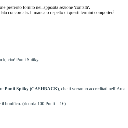
eferito fornito nell'apposita sezione 'contatti'.
 data concordata. Il mancato rispetto di questi termini comporterà
ack, cioè Punti Spiiky.
are
Punti Spiiky (CASHBACK)
, che ti verranno accreditati nell’Area
 il bonifico. (ricorda 100 Punti = 1€)