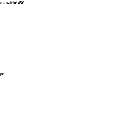
ro anziché 45€
ipo!