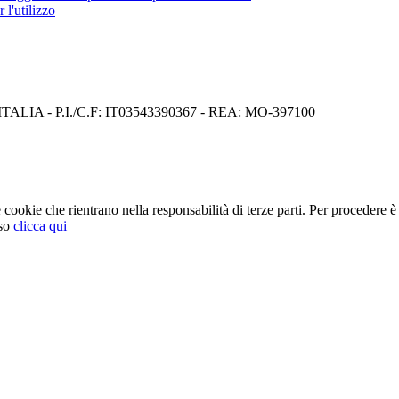
 l'utilizzo
I) ITALIA - P.I./C.F: IT03543390367 - REA: MO-397100
cookie che rientrano nella responsabilità di terze parti. Per procedere è 
so
clicca qui