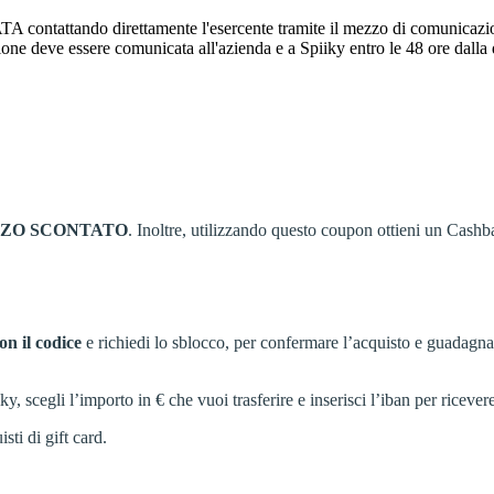
attando direttamente l'esercente tramite il mezzo di comunicazione pr
zione deve essere comunicata all'azienda e a Spiiky entro le 48 ore dalla
ZZO
SCONTATO
. Inoltre, utilizzando questo coupon ottieni un Cashb
on il codice
e richiedi lo sblocco, per confermare l’acquisto e guadagn
cegli l’importo in € che vuoi trasferire e inserisci l’iban per ricevere
sti di gift card.