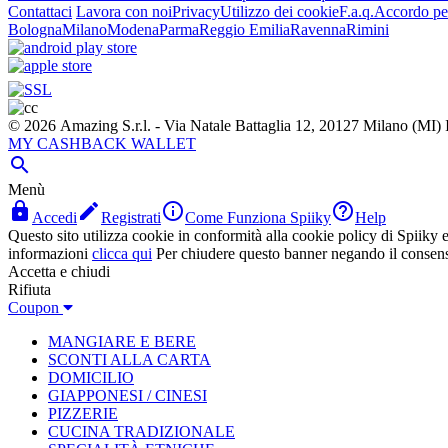
Contattaci
Lavora con noi
Privacy
Utilizzo dei cookie
F.a.q.
Accordo per
Bologna
Milano
Modena
Parma
Reggio Emilia
Ravenna
Rimini
© 2026 Amazing S.r.l. - Via Natale Battaglia 12, 20127 Milano (M
MY CASHBACK WALLET

Menù




Accedi
Registrati
Come Funziona Spiiky
Help
Questo sito utilizza cookie in conformità alla cookie policy di Spiiky e 
informazioni
clicca qui
Per chiudere questo banner negando il consen
Accetta e chiudi
Rifiuta
Coupon
MANGIARE E BERE
SCONTI ALLA CARTA
DOMICILIO
GIAPPONESI / CINESI
PIZZERIE
CUCINA TRADIZIONALE