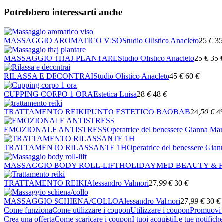
Potrebbero interessarti anche
MASSAGGIO AROMATICO VISO
Studio Olistico Anacleto
25
€
3
MASSAGGIO THAJ PLANTARE
Studio Olistico Anacleto
25
€
35
RILASSA E DECONTRAI
Studio Olistico Anacleto
45
€
60
€
CUPPING CORPO 1 ORA
Estetica Luisa
28
€
48
€
TRATTAMENTO REIKI
PUNTO ESTETICO BAOBAB
24
,50
€
4
EMOZIONALE ANTISTRESS
Operatrice del benessere Gianna Ma
TRATTAMENTO RILASSANTE 1H
Operatrice del benessere Gia
MASSAGGIO BODY ROLL-LIFT
HOLIDAYMED BEAUTY & F
TRATTAMENTO REIKI
Alessandro Valmori
27
,99
€
30
€
MASSAGGIO SCHIENA/COLLO
Alessandro Valmori
27
,99
€
30
€
Come funziona
Come utilizzare i coupon
Utilizzare i coupon
Promuovi l
Crea una offerta
Come scaricare i coupon
I tuoi acquisti
Le tue notifich