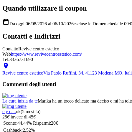
Quando utilizzare il coupon

Da oggi 06/08/2026 al 06/10/2026
escluse le Domeniche
dalle 09:
Contatti e Indirizzi
Contatto
Revive centro estetico
Web
https://www.revivecentroestetico.com/
Tel.
3336731690

Revive centro estetico
Via Paolo Ruffini, 34, 41123 Modena MO, Ita
Commenti degli utenti
La cura inizia da te
Marika ha un tocco delicato ma deciso e mi ha tolto
ely c....
ok
(5 mesi fa)
25
€
invece di
45
€
Sconto:
44,44%
Risparmi:
20€
Cashback:
2,52%