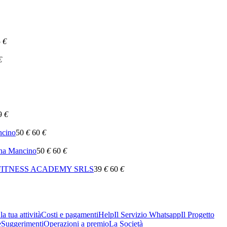
5
€
€
9
€
ncino
50
€
60
€
nna Mancino
50
€
60
€
ITNESS ACADEMY SRLS
39
€
60
€
a tua attività
Costi e pagamenti
Help
Il Servizio Whatsapp
Il Progetto
e
Suggerimenti
Operazioni a premio
La Società