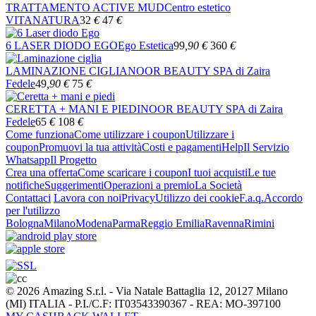
TRATTAMENTO ACTIVE MUD
Centro estetico
VITANATURA
32
€
47
€
6 LASER DIODO EGO
Ego Estetica
99
,90
€
360
€
LAMINAZIONE CIGLIA
NOOR BEAUTY SPA di Zaira
Fedele
49
,90
€
75
€
CERETTA + MANI E PIEDI
NOOR BEAUTY SPA di Zaira
Fedele
65
€
108
€
Come funziona
Come utilizzare i coupon
Utilizzare i
coupon
Promuovi la tua attività
Costi e pagamenti
Help
Il Servizio
Whatsapp
Il Progetto
Crea una offerta
Come scaricare i coupon
I tuoi acquisti
Le tue
notifiche
Suggerimenti
Operazioni a premio
La Società
Contattaci
Lavora con noi
Privacy
Utilizzo dei cookie
F.a.q.
Accordo
per l'utilizzo
Bologna
Milano
Modena
Parma
Reggio Emilia
Ravenna
Rimini
© 2026 Amazing S.r.l. - Via Natale Battaglia 12, 20127 Milano
(MI) ITALIA - P.I./C.F: IT03543390367 - REA: MO-397100