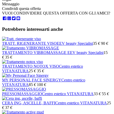
Messaggio
Condividi questa offerta
VUOI CONDIVIDERE QUESTA OFFERTA CON GLI AMICI?
Potrebbero interessarti anche
TRATT. RIGENERANTE VISO
EEV beauty Specialist
35
€
90
€
TRATTAMENTO VIBROMASSAGE
EEV beauty Specialist
15
€
35
€
TRATTAMENTO NOTOX VISO
Centro estetico
VITANATURA
25
€
35
€
MY PERSONAL FACE SINERGY
Centro estetico
VITANATURA
85
€
100
€
PRESSOMASSAGGIO
Centro estetico VITANATURA
33
€
55
€
CERA ING, ASCELLE, BAFFI
Centro estetico VITANATURA
25
€
37
€