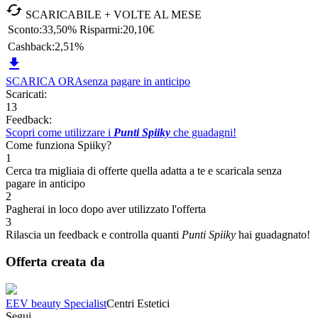

SCARICABILE + VOLTE AL MESE
Sconto:
33,50%
Risparmi:
20,10€
Cashback:
2,51%

SCARICA ORA
senza pagare in anticipo
Scaricati:
13
Feedback:
Scopri come utilizzare i
Punti Spiiky
che guadagni!
Come funziona Spiiky?
1
Cerca tra migliaia di offerte quella adatta a te e scaricala senza
pagare in anticipo
2
Pagherai in loco dopo aver utilizzato l'offerta
3
Rilascia un feedback e controlla quanti
Punti Spiiky
hai guadagnato!
Offerta creata da
EEV beauty Specialist
Centri Estetici
Segui