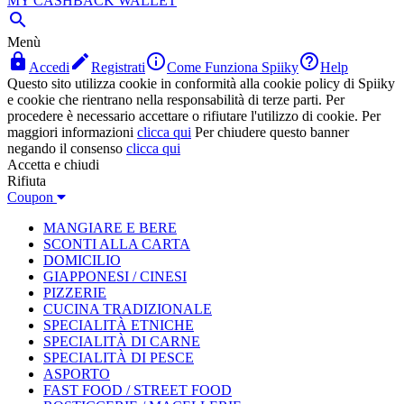
MY CASHBACK WALLET

Menù




Accedi
Registrati
Come Funziona Spiiky
Help
Questo sito utilizza cookie in conformità alla cookie policy di Spiiky
e cookie che rientrano nella responsabilità di terze parti. Per
procedere è necessario accettare o rifiutare l'utilizzo di cookie. Per
maggiori informazioni
clicca qui
Per chiudere questo banner
negando il consenso
clicca qui
Accetta e chiudi
Rifiuta
Coupon
MANGIARE E BERE
SCONTI ALLA CARTA
DOMICILIO
GIAPPONESI / CINESI
PIZZERIE
CUCINA TRADIZIONALE
SPECIALITÀ ETNICHE
SPECIALITÀ DI CARNE
SPECIALITÀ DI PESCE
ASPORTO
FAST FOOD / STREET FOOD