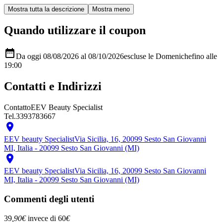
Quando utilizzare il coupon

Da oggi 08/08/2026 al 08/10/2026
escluse le Domeniche
fino alle
19:00
Contatti e Indirizzi
Contatto
EEV Beauty Specialist
Tel.
3393783667

EEV beauty Specialist
Via Sicilia, 16, 20099 Sesto San Giovanni
MI, Italia - 20099 Sesto San Giovanni (MI)

EEV beauty Specialist
Via Sicilia, 16, 20099 Sesto San Giovanni
MI, Italia - 20099 Sesto San Giovanni (MI)
Commenti degli utenti
39
,90
€
invece di
60
€