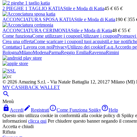
2 PIEGHE 1 TAGLIO KATIA
Stile e Moda di Katia
45
€
65
€
ACCONCIATURA SPOSA KATIA
Stile e Moda di Katia
190
€
355
ACCONCIATURA CERIMONIA
Stile e Moda di Katia
48
€
55
€
Come funziona
Come utilizzare i coupon
Utilizzare i coupon
Promuovi l
Crea una offerta
Come scaricare i coupon
I tuoi acquisti
Le tue notifich
Contattaci
Lavora con noi
Privacy
Utilizzo dei cookie
F.a.q.
Accordo per
Bologna
Milano
Modena
Parma
Reggio Emilia
Ravenna
Rimini
© 2026 Amazing S.r.l. - Via Natale Battaglia 12, 20127 Milano (M
MY CASHBACK WALLET

Menù




Accedi
Registrati
Come Funziona Spiiky
Help
Questo sito utilizza cookie in conformità alla cookie policy di Spiiky e 
informazioni
clicca qui
Per chiudere questo banner negando il consen
Accetta e chiudi
Rifiuta