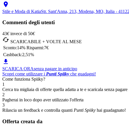

Stile e Moda di Katia
Str. Sant'Anna, 213, Modena, MO, Italia - 41
Commenti degli utenti
43
€
invece di
50
€

SCARICABILE + VOLTE AL MESE
Sconto:
14%
Risparmi:
7€
Cashback:
2,51%

SCARICA ORA
senza pagare in anticipo
Scopri come utilizzare i
Punti Spiiky
che guadagni!
Come funziona Spiiky?
1
Cerca tra migliaia di offerte quella adatta a te e scaricala senza pagare 
2
Pagherai in loco dopo aver utilizzato l'offerta
3
Rilascia un feedback e controlla quanti
Punti Spiiky
hai guadagnato!
Offerta creata da