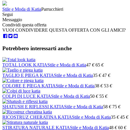
Stile e Moda di Katia
Parrucchieri
Segui
Messaggio
Condividi questa offerta
VUOI CONDIVIDERE QUESTA OFFERTA CON GLI AMICI?
Potrebbero interessarti anche
TOTAL LOOK KATIA
Stile e Moda di Katia
47
€
65
€
TAGLIO E PIEGA KATIA
Stile e Moda di Katia
35
€
47
€
COLORE E PIEGA KATIA
Stile e Moda di Katia
38
€
53
€
COLPI DI LUCE KATIA
Stile e Moda di Katia
50
€
55
€
SHATUSH E RIFLESSI KATIA
Stile e Moda di Katia
58
€
75
€
RICOSTRUZ CHERATINA KATIA
Stile e Moda di Katia
35
€
45
€
STIRATURA NATURALE KATIA
Stile e Moda di Katia
48
€
60
€