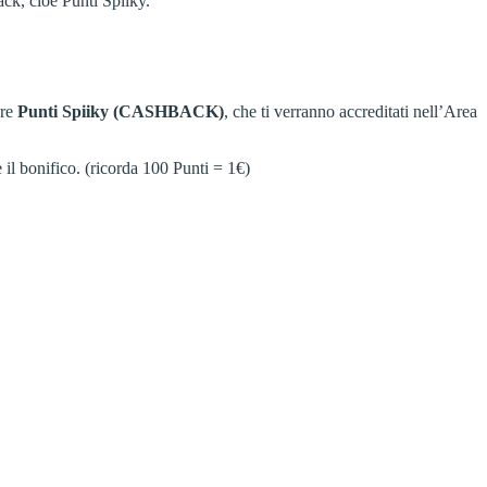
ack, cioè Punti Spiiky.
are
Punti Spiiky (CASHBACK)
, che ti verranno accreditati nell’Area
 il bonifico. (ricorda 100 Punti = 1€)