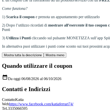
È un coupon che fa riferimento ad un prodotto/servizio con un
PRE
Come funziona?
1)
Scarica il coupon
e prenota un appuntamento per utilizzarlo
2) Dopo l’utilizzo ricordati di
mostrare all’esercente il tuo coupon c
Punti
3)
Utilizza i Punti
cliccando sul pulsante MONETIZZA sull’app Spiiky, s
In alternativa puoi utilizzare i punti come sconto sui tuoi prossimi acqui
Quando utilizzare il coupon

Da oggi 06/08/2026 al 06/10/2026
Contatti e Indirizzi
Contatto
Katia
Web
https://www.facebook.com/katiaferrari74/
Tel.
3335066595