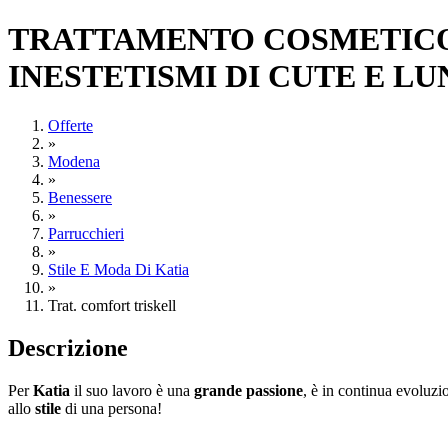
TRATTAMENTO COSMETICO 
INESTETISMI DI CUTE E L
Offerte
»
Modena
»
Benessere
»
Parrucchieri
»
Stile E Moda Di Katia
»
Trat. comfort triskell
Descrizione
Per
Katia
il suo lavoro è una
grande passione
, è in continua evoluzi
allo
stile
di una persona!