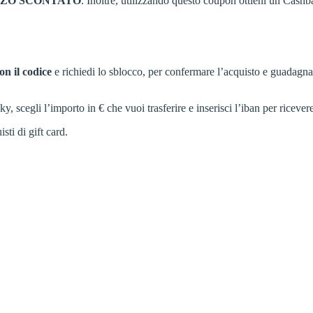
ZZO
SCONTATO
. Inoltre, utilizzando questo coupon ottieni un Cashb
on il codice
e richiedi lo sblocco, per confermare l’acquisto e guadagn
cegli l’importo in € che vuoi trasferire e inserisci l’iban per ricevere
sti di gift card.