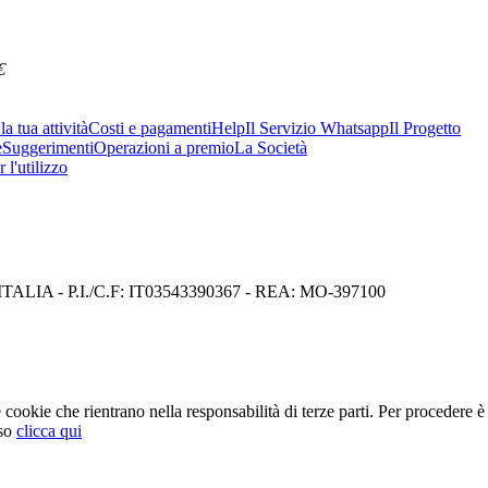
€
a tua attività
Costi e pagamenti
Help
Il Servizio Whatsapp
Il Progetto
e
Suggerimenti
Operazioni a premio
La Società
 l'utilizzo
I) ITALIA - P.I./C.F: IT03543390367 - REA: MO-397100
cookie che rientrano nella responsabilità di terze parti. Per procedere è 
so
clicca qui