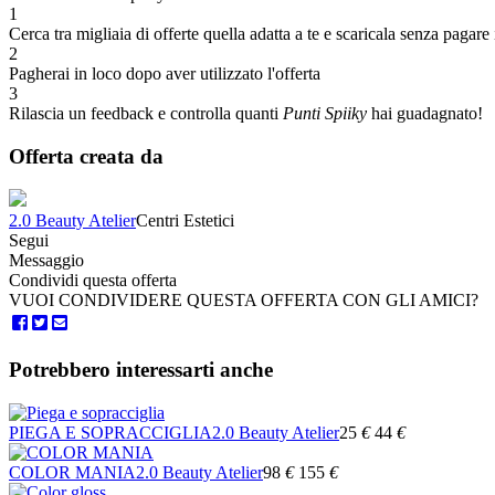
1
Cerca tra migliaia di offerte quella adatta a te e scaricala senza pagare 
2
Pagherai in loco dopo aver utilizzato l'offerta
3
Rilascia un feedback e controlla quanti
Punti Spiiky
hai guadagnato!
Offerta creata da
2.0 Beauty Atelier
Centri Estetici
Segui
Messaggio
Condividi questa offerta
VUOI CONDIVIDERE QUESTA OFFERTA CON GLI AMICI?
Potrebbero interessarti anche
PIEGA E SOPRACCIGLIA
2.0 Beauty Atelier
25
€
44
€
COLOR MANIA
2.0 Beauty Atelier
98
€
155
€