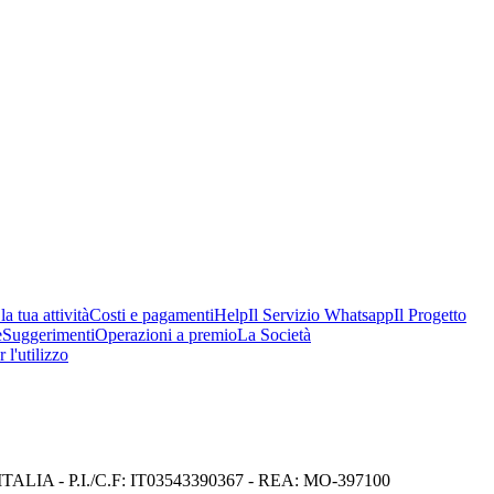
a tua attività
Costi e pagamenti
Help
Il Servizio Whatsapp
Il Progetto
e
Suggerimenti
Operazioni a premio
La Società
 l'utilizzo
I) ITALIA - P.I./C.F: IT03543390367 - REA: MO-397100