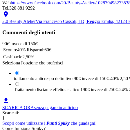
Web
https://www.facebook.com/20-Beauty-Atelier-10283949827353
Tel.
320 881 9292

2.0 Beauty Atelier
Via Francesco Cassoli, 1D, Reggio Emilia, 42123 R
Commenti degli utenti
90
€
invece di
150
€
Sconto:
40%
Risparmi:
60€
Cashback:
2,50%
Seleziona l'opzione che preferisci
trattamento anticrespo definitivo
90€
invece di 150€
-40%
2,50
Trattamento lisciante effetto asiatico
190€
invece di 250€
-24%

SCARICA ORA
senza pagare in anticipo
Scaricati:
1
Scopri come utilizzare i
Punti Spiiky
che guadagni!
Come funziona Spiiky?