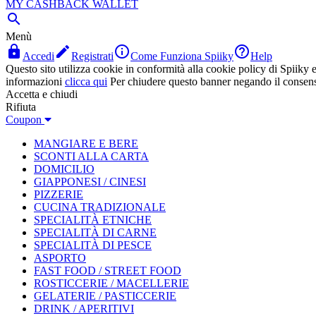
MY CASHBACK WALLET

Menù




Accedi
Registrati
Come Funziona Spiiky
Help
Questo sito utilizza cookie in conformità alla cookie policy di Spiiky e 
informazioni
clicca qui
Per chiudere questo banner negando il consen
Accetta e chiudi
Rifiuta
Coupon
MANGIARE E BERE
SCONTI ALLA CARTA
DOMICILIO
GIAPPONESI / CINESI
PIZZERIE
CUCINA TRADIZIONALE
SPECIALITÀ ETNICHE
SPECIALITÀ DI CARNE
SPECIALITÀ DI PESCE
ASPORTO
FAST FOOD / STREET FOOD
ROSTICCERIE / MACELLERIE
GELATERIE / PASTICCERIE
DRINK / APERITIVI