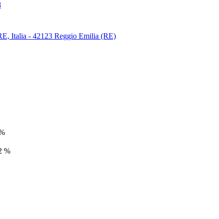
8
E, Italia - 42123 Reggio Emilia (RE)
 %
2 %