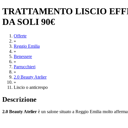
TRATTAMENTO LISCIO EFFE
DA SOLI 90€
Offerte
»
Reggio Emilia
»
Benessere
»
Parrucchieri
»
2.0 Beauty Atelier
»
Liscio o anticrespo
Descrizione
2.0 Beauty Atelier
è un salone situato a Reggio Emilia molto affermato 