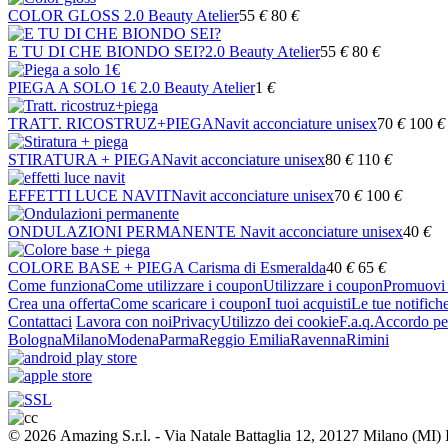
COLOR GLOSS
2.0 Beauty Atelier
55
€
80
€
E TU DI CHE BIONDO SEI?
2.0 Beauty Atelier
55
€
80
€
PIEGA A SOLO 1€
2.0 Beauty Atelier
1
€
TRATT. RICOSTRUZ+PIEGA
Navit acconciature unisex
70
€
100
€
STIRATURA + PIEGA
Navit acconciature unisex
80
€
110
€
EFFETTI LUCE NAVIT
Navit acconciature unisex
70
€
100
€
ONDULAZIONI PERMANENTE
Navit acconciature unisex
40
€
COLORE BASE + PIEGA
Carisma di Esmeralda
40
€
65
€
Come funziona
Come utilizzare i coupon
Utilizzare i coupon
Promuovi l
Crea una offerta
Come scaricare i coupon
I tuoi acquisti
Le tue notifich
Contattaci
Lavora con noi
Privacy
Utilizzo dei cookie
F.a.q.
Accordo per
Bologna
Milano
Modena
Parma
Reggio Emilia
Ravenna
Rimini
© 2026 Amazing S.r.l. - Via Natale Battaglia 12, 20127 Milano (M