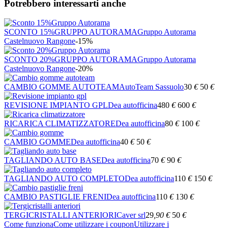
Potrebbero interessarti anche
SCONTO 15%GRUPPO AUTORAMA
Gruppo Autorama
Castelnuovo Rangone
-15%
SCONTO 20%GRUPPO AUTORAMA
Gruppo Autorama
Castelnuovo Rangone
-20%
CAMBIO GOMME AUTOTEAM
AutoTeam Sassuolo
30
€
50
€
REVISIONE IMPIANTO GPL
Dea autofficina
480
€
600
€
RICARICA CLIMATIZZATORE
Dea autofficina
80
€
100
€
CAMBIO GOMME
Dea autofficina
40
€
50
€
TAGLIANDO AUTO BASE
Dea autofficina
70
€
90
€
TAGLIANDO AUTO COMPLETO
Dea autofficina
110
€
150
€
CAMBIO PASTIGLIE FRENI
Dea autofficina
110
€
130
€
TERGICRISTALLI ANTERIORI
Caver srl
29
,90
€
50
€
Come funziona
Come utilizzare i coupon
Utilizzare i