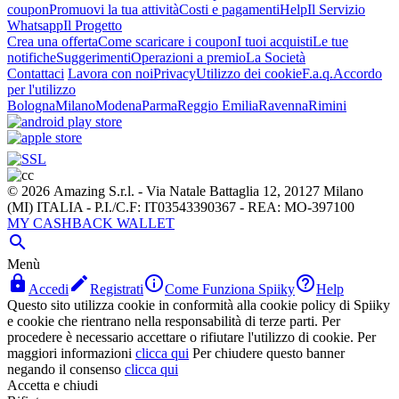
coupon
Promuovi la tua attività
Costi e pagamenti
Help
Il Servizio
Whatsapp
Il Progetto
Crea una offerta
Come scaricare i coupon
I tuoi acquisti
Le tue
notifiche
Suggerimenti
Operazioni a premio
La Società
Contattaci
Lavora con noi
Privacy
Utilizzo dei cookie
F.a.q.
Accordo
per l'utilizzo
Bologna
Milano
Modena
Parma
Reggio Emilia
Ravenna
Rimini
© 2026 Amazing S.r.l. - Via Natale Battaglia 12, 20127 Milano
(MI) ITALIA - P.I./C.F: IT03543390367 - REA: MO-397100
MY CASHBACK WALLET

Menù




Accedi
Registrati
Come Funziona Spiiky
Help
Questo sito utilizza cookie in conformità alla cookie policy di Spiiky
e cookie che rientrano nella responsabilità di terze parti. Per
procedere è necessario accettare o rifiutare l'utilizzo di cookie. Per
maggiori informazioni
clicca qui
Per chiudere questo banner
negando il consenso
clicca qui
Accetta e chiudi