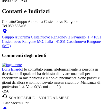
08:00
alle 17:30
Contatti e Indirizzi
Contatto
Gruppo Autorama Castelnuovo Rangone
Tel.
059 535406

Gruppo Autorama Castelnuovo Rangone
Via Pavarello, 1, 41051
Castelnuovo Rangone MO, Italia - 41051 Castelnuovo Rangone
(MO)
Commenti degli utenti
Loris Eliardo
Ho contattato prima telefonicamente la persona in
descrizione il quale mi ha richiesto di inviare una mail per
specificare la mia richiesta e il tipo di pneumatici. Sono passati 8
giorni da allora e non ho ricevuto nessun riscontro. Mancanza di
professionalità. Voto 0
(Alcuni anni fa)
-25€

SCARICABILE + VOLTE AL MESE
Cashback:
40
pti
