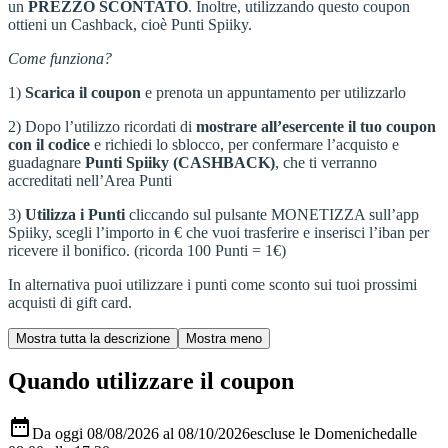
un
PREZZO
SCONTATO
. Inoltre, utilizzando questo coupon
ottieni un Cashback, cioè Punti Spiiky.
Come funziona?
1)
Scarica il coupon
e prenota un appuntamento per utilizzarlo
2) Dopo l’utilizzo ricordati di
mostrare all’esercente il tuo coupon
con il codice
e richiedi lo sblocco, per confermare l’acquisto e
guadagnare
Punti Spiiky (CASHBACK)
, che ti verranno
accreditati nell’Area Punti
3)
Utilizza i Punti
cliccando sul pulsante MONETIZZA sull’app
Spiiky, scegli l’importo in € che vuoi trasferire e inserisci l’iban per
ricevere il bonifico. (ricorda 100 Punti = 1€)
In alternativa puoi utilizzare i punti come sconto sui tuoi prossimi
acquisti di gift card.
Quando utilizzare il coupon

Da oggi 08/08/2026 al 08/10/2026
escluse le Domeniche
dalle