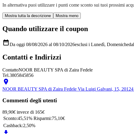
In alternativa puoi utilizzare i punti come sconto sui tuoi prossimi acqui
Quando utilizzare il coupon

Da oggi 08/08/2026 al 08/10/2026
esclusi i Lunedì, Domeniche
da
Contatti e Indirizzi
Contatto
NOOR BEAUTY SPA di Zaira Fedele
Tel.
3805845856

NOOR BEAUTY SPA di Zaira Fedele
Via Luigi Galvani, 15, 20124
Commenti degli utenti
89
,90
€
invece di
165
€
Sconto:
45,51%
Risparmi:
75,10€
Cashback:
2,50%
