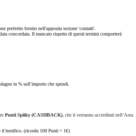
eferito fornito nell'apposita sezione 'contatti'.
 data concordata. Il mancato rispetto di questi termini comporterà
uadagno in % sull’importo che spendi.
are
Punti Spiiky (CASHBACK)
, che ti verranno accreditati nell’Area
 il bonifico. (ricorda 100 Punti = 1€)