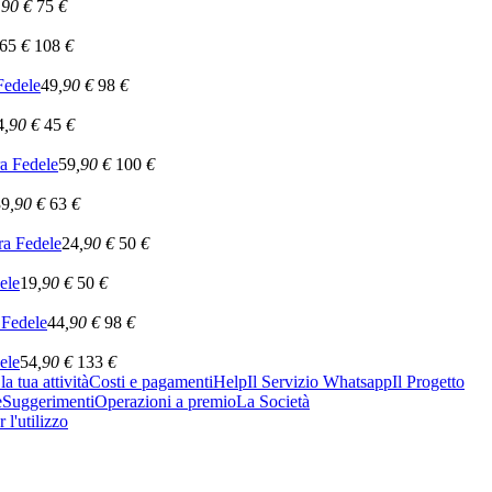
,90
€
75
€
65
€
108
€
edele
49
,90
€
98
€
4
,90
€
45
€
 Fedele
59
,90
€
100
€
39
,90
€
63
€
 Fedele
24
,90
€
50
€
ele
19
,90
€
50
€
Fedele
44
,90
€
98
€
ele
54
,90
€
133
€
a tua attività
Costi e pagamenti
Help
Il Servizio Whatsapp
Il Progetto
e
Suggerimenti
Operazioni a premio
La Società
 l'utilizzo