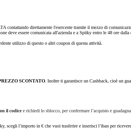
attando direttamente l'esercente tramite il mezzo di comunicazione pr
zione deve essere comunicata all'azienda e a Spiiky entro le 48 ore dalla
dente utilizzo di questo o altri coupon di questa attività.
PREZZO SCONTATO
. Inoltre ti garantisce un Cashback, cioè un g
on il codice
e richiedi lo sblocco, per confermare l’acquisto e guadagn
cegli l’importo in € che vuoi trasferire e inserisci l’iban per ricevere