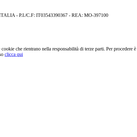
I) ITALIA - P.I./C.F: IT03543390367 - REA: MO-397100
cookie che rientrano nella responsabilità di terze parti. Per procedere è 
so
clicca qui