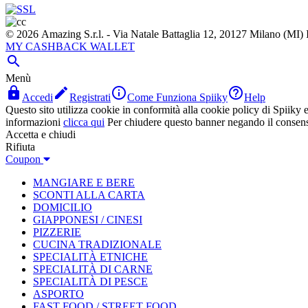
© 2026 Amazing S.r.l. - Via Natale Battaglia 12, 20127 Milano (M
MY CASHBACK WALLET

Menù




Accedi
Registrati
Come Funziona Spiiky
Help
Questo sito utilizza cookie in conformità alla cookie policy di Spiiky e 
informazioni
clicca qui
Per chiudere questo banner negando il consen
Accetta e chiudi
Rifiuta
Coupon
MANGIARE E BERE
SCONTI ALLA CARTA
DOMICILIO
GIAPPONESI / CINESI
PIZZERIE
CUCINA TRADIZIONALE
SPECIALITÀ ETNICHE
SPECIALITÀ DI CARNE
SPECIALITÀ DI PESCE
ASPORTO
FAST FOOD / STREET FOOD