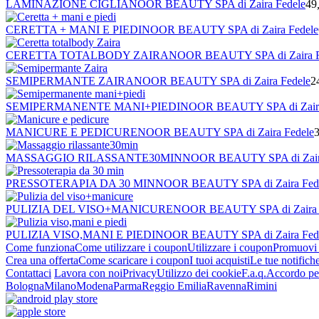
LAMINAZIONE CIGLIA
NOOR BEAUTY SPA di Zaira Fedele
49
CERETTA + MANI E PIEDI
NOOR BEAUTY SPA di Zaira Fedele
CERETTA TOTALBODY ZAIRA
NOOR BEAUTY SPA di Zaira F
SEMIPERMANTE ZAIRA
NOOR BEAUTY SPA di Zaira Fedele
2
SEMIPERMANENTE MANI+PIEDI
NOOR BEAUTY SPA di Zaira
MANICURE E PEDICURE
NOOR BEAUTY SPA di Zaira Fedele
MASSAGGIO RILASSANTE30MIN
NOOR BEAUTY SPA di Zaira
PRESSOTERAPIA DA 30 MIN
NOOR BEAUTY SPA di Zaira Fed
PULIZIA DEL VISO+MANICURE
NOOR BEAUTY SPA di Zaira 
PULIZIA VISO,MANI E PIEDI
NOOR BEAUTY SPA di Zaira Fed
Come funziona
Come utilizzare i coupon
Utilizzare i coupon
Promuovi l
Crea una offerta
Come scaricare i coupon
I tuoi acquisti
Le tue notifich
Contattaci
Lavora con noi
Privacy
Utilizzo dei cookie
F.a.q.
Accordo per
Bologna
Milano
Modena
Parma
Reggio Emilia
Ravenna
Rimini