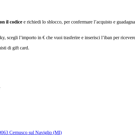
on il codice
e richiedi lo sblocco, per confermare l’acquisto e guadagn
cegli l’importo in € che vuoi trasferire e inserisci l’iban per ricevere
sti di gift card.
e
20063 Cernusco sul Naviglio (MI)