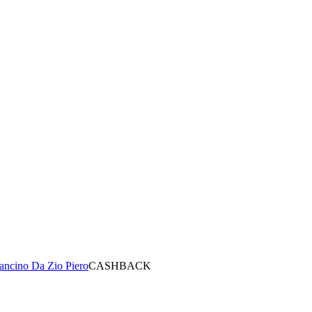
rancino Da Zio Piero
CASHBACK