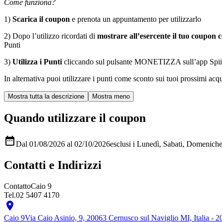
Come funziona?
1)
Scarica il coupon
e prenota un appuntamento per utilizzarlo
2) Dopo l’utilizzo ricordati di
mostrare all’esercente il tuo coupon c
Punti
3)
Utilizza i Punti
cliccando sul pulsante MONETIZZA sull’app Spiiky, s
In alternativa puoi utilizzare i punti come sconto sui tuoi prossimi acqui
Quando utilizzare il coupon

Dal 01/08/2026 al 02/10/2026
esclusi i Lunedì, Sabati, Domenich
Contatti e Indirizzi
Contatto
Caio 9
Tel.
02 5407 4170

Caio 9
Via Caio Asinio, 9, 20063 Cernusco sul Naviglio MI, Italia - 