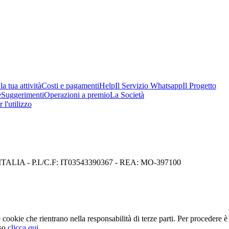
a tua attività
Costi e pagamenti
Help
Il Servizio Whatsapp
Il Progetto
e
Suggerimenti
Operazioni a premio
La Società
 l'utilizzo
I) ITALIA - P.I./C.F: IT03543390367 - REA: MO-397100
cookie che rientrano nella responsabilità di terze parti. Per procedere è 
so
clicca qui