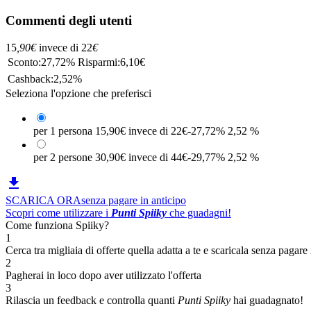
Commenti degli utenti
15
,90
€
invece di
22
€
Sconto:
27,72%
Risparmi:
6,10€
Cashback:
2,52%
Seleziona l'opzione che preferisci
per 1 persona
15,90€
invece di 22€
-27,72%
2,52 %
per 2 persone
30,90€
invece di 44€
-29,77%
2,52 %

SCARICA ORA
senza pagare in anticipo
Scopri come utilizzare i
Punti Spiiky
che guadagni!
Come funziona Spiiky?
1
Cerca tra migliaia di offerte quella adatta a te e scaricala senza pagare 
2
Pagherai in loco dopo aver utilizzato l'offerta
3
Rilascia un feedback e controlla quanti
Punti Spiiky
hai guadagnato!