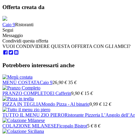
Offerta creata da
Caio 9
Ristoranti
Segui
Messaggio
Condividi questa offerta
VUOI CONDIVIDERE QUESTA OFFERTA CON GLI AMICI?
Potrebbero interessarti anche
MENÙ COSTATA
Caio 9
26
,90
€
35
€
PRANZO COMPLETO
El Cafferin
9
,90
€
15
€
PIZZA IN TEGLIA
Mondo Pizza - Al binario
9
,99
€
12
€
TUTTO IL MENU ZIO PIERO
Ristorante Pizzeria L’Angolo dell’A
COLAZIONE MILANESE
Ficopalo Bistrot
5
€
8
€