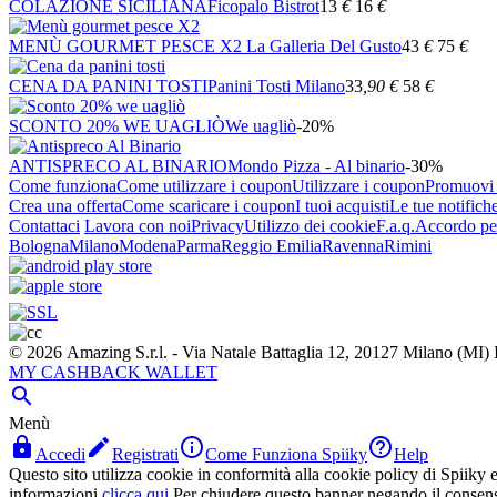
COLAZIONE SICILIANA
Ficopalo Bistrot
13
€
16
€
MENÙ GOURMET PESCE X2
La Galleria Del Gusto
43
€
75
€
CENA DA PANINI TOSTI
Panini Tosti Milano
33
,90
€
58
€
SCONTO 20% WE UAGLIÒ
We uagliò
-20%
ANTISPRECO AL BINARIO
Mondo Pizza - Al binario
-30%
Come funziona
Come utilizzare i coupon
Utilizzare i coupon
Promuovi l
Crea una offerta
Come scaricare i coupon
I tuoi acquisti
Le tue notifich
Contattaci
Lavora con noi
Privacy
Utilizzo dei cookie
F.a.q.
Accordo per
Bologna
Milano
Modena
Parma
Reggio Emilia
Ravenna
Rimini
© 2026 Amazing S.r.l. - Via Natale Battaglia 12, 20127 Milano (M
MY CASHBACK WALLET

Menù




Accedi
Registrati
Come Funziona Spiiky
Help
Questo sito utilizza cookie in conformità alla cookie policy di Spiiky e 
informazioni
clicca qui
Per chiudere questo banner negando il consen