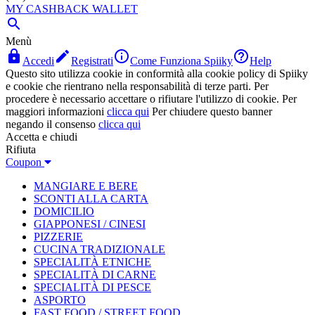
MY CASHBACK WALLET

Menù




Accedi
Registrati
Come Funziona Spiiky
Help
Questo sito utilizza cookie in conformità alla cookie policy di Spiiky
e cookie che rientrano nella responsabilità di terze parti. Per
procedere è necessario accettare o rifiutare l'utilizzo di cookie. Per
maggiori informazioni
clicca qui
Per chiudere questo banner
negando il consenso
clicca qui
Accetta e chiudi
Rifiuta
Coupon
MANGIARE E BERE
SCONTI ALLA CARTA
DOMICILIO
GIAPPONESI / CINESI
PIZZERIE
CUCINA TRADIZIONALE
SPECIALITÀ ETNICHE
SPECIALITÀ DI CARNE
SPECIALITÀ DI PESCE
ASPORTO
FAST FOOD / STREET FOOD