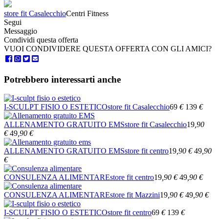
store fit Casalecchio
Centri Fitness
Segui
Messaggio
Condividi questa offerta
VUOI CONDIVIDERE QUESTA OFFERTA CON GLI AMICI?
Potrebbero interessarti anche
I-SCULPT FISIO O ESTETICO
store fit Casalecchio
69
€
139
€
ALLENAMENTO GRATUITO EMS
store fit Casalecchio
19
,90
€
49
,90
€
ALLENAMENTO GRATUITO EMS
store fit centro
19
,90
€
49
,90
€
CONSULENZA ALIMENTARE
store fit centro
19
,90
€
49
,90
€
CONSULENZA ALIMENTARE
store fit Mazzini
19
,90
€
49
,90
€
I-SCULPT FISIO O ESTETICO
store fit centro
69
€
139
€