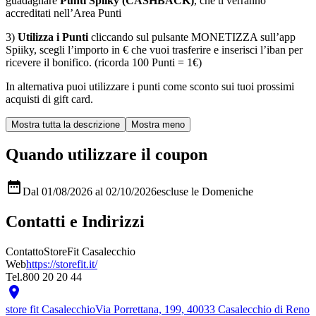
guadagnare
Punti Spiiky (CASHBACK)
, che ti verranno
accreditati nell’Area Punti
3)
Utilizza i Punti
cliccando sul pulsante MONETIZZA sull’app
Spiiky, scegli l’importo in € che vuoi trasferire e inserisci l’iban per
ricevere il bonifico. (ricorda 100 Punti = 1€)
In alternativa puoi utilizzare i punti come sconto sui tuoi prossimi
acquisti di gift card.
Quando utilizzare il coupon

Dal 01/08/2026 al 02/10/2026
escluse le Domeniche
Contatti e Indirizzi
Contatto
StoreFit Casalecchio
Web
https://storefit.it/
Tel.
800 20 20 44

store fit Casalecchio
Via Porrettana, 199, 40033 Casalecchio di Reno