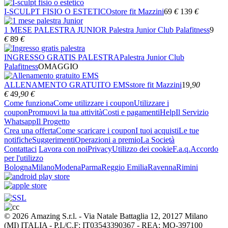
I-SCULPT FISIO O ESTETICO
store fit Mazzini
69
€
139
€
1 MESE PALESTRA JUNIOR
Palestra Junior Club Palafitness
9
€
89
€
INGRESSO GRATIS PALESTRA
Palestra Junior Club
Palafitness
OMAGGIO
ALLENAMENTO GRATUITO EMS
store fit Mazzini
19
,90
€
49
,90
€
Come funziona
Come utilizzare i coupon
Utilizzare i
coupon
Promuovi la tua attività
Costi e pagamenti
Help
Il Servizio
Whatsapp
Il Progetto
Crea una offerta
Come scaricare i coupon
I tuoi acquisti
Le tue
notifiche
Suggerimenti
Operazioni a premio
La Società
Contattaci
Lavora con noi
Privacy
Utilizzo dei cookie
F.a.q.
Accordo
per l'utilizzo
Bologna
Milano
Modena
Parma
Reggio Emilia
Ravenna
Rimini
© 2026 Amazing S.r.l. - Via Natale Battaglia 12, 20127 Milano
(MI) ITALIA - P.I./C.F: IT03543390367 - REA: MO-397100