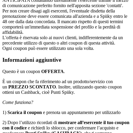
ANTICIPATA contattando direttamente l'esercente tramite il mezzo
di comunicazione preferito fornito nell'apposita sezione 'contatti'.
Per non creare disagi agli esercenti, l'eventuale disdetta della
prenotazione deve essere comunicata all'azienda e a Spiiky entro le
48 ore dalla data concordata. Il mancato rispetto di questi termini
comporterà un'immediata sospensione del profilo e la perdità di
affidabilità.
L'offerta è riservata solo ai nuovi clienti, indifferentemente da un
precedente utilizzo di questo o altri coupon di questa attività.
Ogni coupon può essere utilizzato una sola volta.
Informazioni aggiuntive
Questo è un coupon
OFFERTA
.
È un coupon che fa riferimento ad un prodotto/servizio con
un
PREZZO
SCONTATO
. Inoltre, utilizzando questo coupon
ottieni un Cashback, cioè Punti Spiiky.
Come funziona?
1)
Scarica il coupon
e prenota un appuntamento per utilizzarlo
2) Dopo l’utilizzo ricordati di
mostrare all’esercente il tuo coupon
con il codice
e richiedi lo sblocco, per confermare l’acquisto e