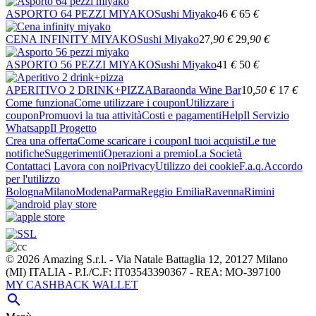
ASPORTO 64 PEZZI MIYAKO
Sushi Miyako
46
€
65
€
CENA INFINITY MIYAKO
Sushi Miyako
27
,90
€
29
,90
€
ASPORTO 56 PEZZI MIYAKO
Sushi Miyako
41
€
50
€
APERITIVO 2 DRINK+PIZZA
Baraonda Wine Bar
10
,50
€
17
€
Come funziona
Come utilizzare i coupon
Utilizzare i
coupon
Promuovi la tua attività
Costi e pagamenti
Help
Il Servizio
Whatsapp
Il Progetto
Crea una offerta
Come scaricare i coupon
I tuoi acquisti
Le tue
notifiche
Suggerimenti
Operazioni a premio
La Società
Contattaci
Lavora con noi
Privacy
Utilizzo dei cookie
F.a.q.
Accordo
per l'utilizzo
Bologna
Milano
Modena
Parma
Reggio Emilia
Ravenna
Rimini
© 2026 Amazing S.r.l. - Via Natale Battaglia 12, 20127 Milano
(MI) ITALIA - P.I./C.F: IT03543390367 - REA: MO-397100
MY CASHBACK WALLET
