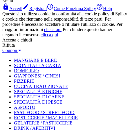
Menù




Accedi
Registrati
Come Funziona Spiiky
Help
Questo sito utilizza cookie in conformità alla cookie policy di Spiiky
e cookie che rientrano nella responsabilità di terze parti. Per
procedere è necessario accettare o rifiutare l'utilizzo di cookie. Per
maggiori informazioni
clicca qui
Per chiudere questo banner
negando il consenso
clicca qui
Accetta e chiudi
Rifiuta
Coupon
MANGIARE E BERE
SCONTI ALLA CARTA
DOMICILIO
GIAPPONESI / CINESI
PIZZERIE
CUCINA TRADIZIONALE
SPECIALITÀ ETNICHE
SPECIALITÀ DI CARNE
SPECIALITÀ DI PESCE
ASPORTO
FAST FOOD / STREET FOOD
ROSTICCERIE / MACELLERIE
GELATERIE / PASTICCERIE
DRINK / APERITIVI