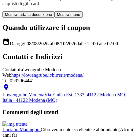
acquisti di gift card.
Quando utilizzare il coupon

Da oggi 08/08/2026 al 08/10/2026
dalle 12:00
alle 02:00
Contatti e Indirizzi
Contatto
Löwengrube Modena
Web
https://lowengrube.it/birrerie/modena/
Tel.
0595964441

Lowengrube Modena
Via Emilia Est, 1333, 41122 Modena MO,
Italia - 41122 Modena (MO)
Commenti degli utenti
Luciano Marangoni
Cibo veramente eccellente e abbondante
(Alcuni
anni fa)