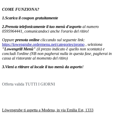
COME FUNZIONA?
1.Scarica il coupon gratuitamente
2.Prenota telefonicamente il tuo menù d'asporto
al numero
0595964441, comunicandoci anche l'orario del ritiro!
Oppure
prenota online
cliccando sul seguente link:
https://lowengrube.ordermenu.net/categories/promo
, s
eleziona
"Lowengrill Menù"
(il prezzo indicato è quello non scontato) e
concludi l'ordine (NB non pagherai nulla in questa fase, pagherai in
cassa al ristorante al momento del ritiro)
3.Vieni a ritirare al locale il tuo menù da asporto
!
Offerta valida TUTTI I GIORNI
Löwengrube ti aspetta a Modena, in via Emilia Est, 1333