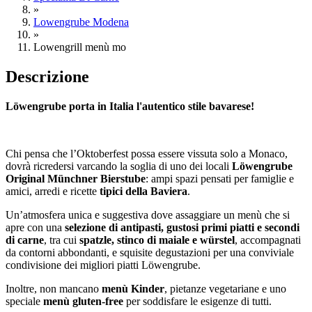
»
Lowengrube Modena
»
Lowengrill menù mo
Descrizione
Löwengrube porta in Italia l'autentico stile bavarese!
Chi pensa che l’Oktoberfest possa essere vissuta solo a Monaco,
dovrà ricredersi varcando la soglia di uno dei locali
Löwengrube
Original Münchner Bierstube
: ampi spazi pensati per famiglie e
amici, arredi e ricette
tipici della Baviera
.
Un’atmosfera unica e suggestiva dove assaggiare un menù che si
apre con una
selezione di antipasti, gustosi primi piatti e secondi
di carne
, tra cui
spatzle, stinco di maiale e würstel
, accompagnati
da contorni abbondanti, e squisite degustazioni per una conviviale
condivisione dei migliori piatti Löwengrube.
Inoltre, non mancano
menù Kinder
, pietanze vegetariane e uno
speciale
menù gluten-free
per soddisfare le esigenze di tutti.