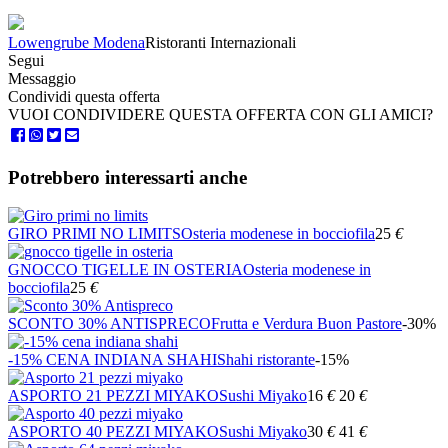
Lowengrube Modena
Ristoranti Internazionali
Segui
Messaggio
Condividi questa offerta
VUOI CONDIVIDERE QUESTA OFFERTA CON GLI AMICI?
Potrebbero interessarti anche
GIRO PRIMI NO LIMITS
Osteria modenese in bocciofila
25
€
GNOCCO TIGELLE IN OSTERIA
Osteria modenese in
bocciofila
25
€
SCONTO 30% ANTISPRECO
Frutta e Verdura Buon Pastore
-30%
-15% CENA INDIANA SHAHI
Shahi ristorante
-15%
ASPORTO 21 PEZZI MIYAKO
Sushi Miyako
16
€
20
€
ASPORTO 40 PEZZI MIYAKO
Sushi Miyako
30
€
41
€