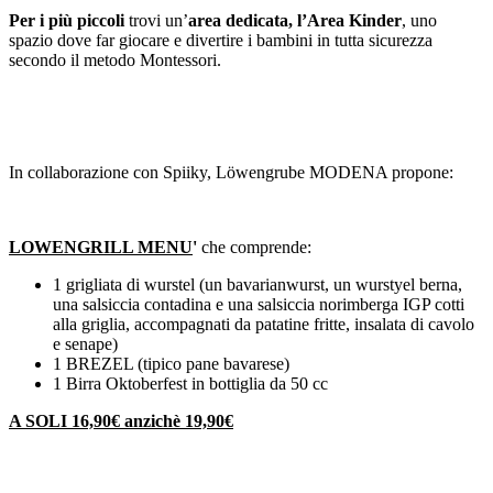
Per i più piccoli
trovi un’
area dedicata, l’Area Kinder
, uno
spazio dove far giocare e divertire i bambini in tutta sicurezza
secondo il metodo Montessori.
In collaborazione con Spiiky, Löwengrube MODENA propone:
LOWENGRILL MENU
'
che comprende:
1 grigliata di wurstel (un bavarianwurst, un wurstyel berna,
una salsiccia contadina e una salsiccia norimberga IGP cotti
alla griglia, accompagnati da patatine fritte, insalata di cavolo
e senape)
1 BREZEL (tipico pane bavarese)
1 Birra Oktoberfest in bottiglia da 50 cc
A SOLI 16,90€ anzichè 19,90€