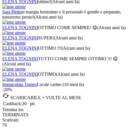
ELENA TOGNINI
ottimo!
(Alcuni anni fa)
Sara Pletto
si mangia benissimo e il personale è gentile e preparato,
torneremo presto!
(Alcuni anni fa)
ELENA TOGNINI
OTTIMO COME SEMPRE! 😋
(Alcuni anni fa)
ELENA TOGNINI
SUPER!
(Alcuni anni fa)
ELENA TOGNINI
OTTIMO !!!
(Alcuni anni fa)
ELENA TOGNINI
TUTTO COME SEMPRE OTTIMO !!! 😋
(Alcuni anni fa)
ELENA TOGNINI
OTTIMO
(Alcuni anni fa)
Immacolata Tomeo
Locale carino
(10 mesi fa)
-20%

SCARICABILE + VOLTE AL MESE
Cashback:
20
pti
Termina tra:
TERMINATA
Scaricati:
76