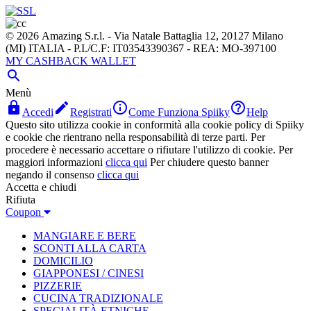
© 2026 Amazing S.r.l. - Via Natale Battaglia 12, 20127 Milano
(MI) ITALIA - P.I./C.F: IT03543390367 - REA: MO-397100
MY CASHBACK WALLET

Menù




Accedi
Registrati
Come Funziona Spiiky
Help
Questo sito utilizza cookie in conformità alla cookie policy di Spiiky
e cookie che rientrano nella responsabilità di terze parti. Per
procedere è necessario accettare o rifiutare l'utilizzo di cookie. Per
maggiori informazioni
clicca qui
Per chiudere questo banner
negando il consenso
clicca qui
Accetta e chiudi
Rifiuta
Coupon
MANGIARE E BERE
SCONTI ALLA CARTA
DOMICILIO
GIAPPONESI / CINESI
PIZZERIE
CUCINA TRADIZIONALE
SPECIALITÀ ETNICHE