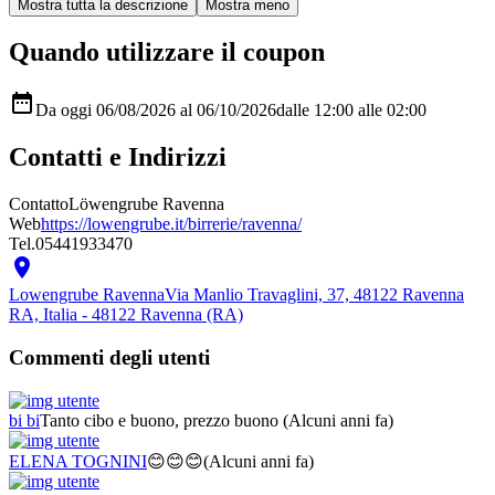
Quando utilizzare il coupon

Da oggi 06/08/2026 al 06/10/2026
dalle 12:00
alle 02:00
Contatti e Indirizzi
Contatto
Löwengrube Ravenna
Web
https://lowengrube.it/birrerie/ravenna/
Tel.
05441933470

Lowengrube Ravenna
Via Manlio Travaglini, 37, 48122 Ravenna
RA, Italia - 48122 Ravenna (RA)
Commenti degli utenti
bi bi
Tanto cibo e buono, prezzo buono
(Alcuni anni fa)
ELENA TOGNINI
😊😊😊
(Alcuni anni fa)