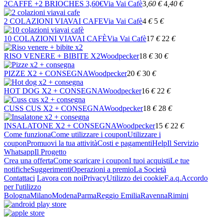
2CAFFÈ +2 BRIOCHES 3,60€
Via Vai Cafè
3
,60
€
4
,40
€
2 COLAZIONI VIAVAI CAFE
Via Vai Cafè
4
€
5
€
10 COLAZIONI VIAVAI CAFÈ
Via Vai Cafè
17
€
22
€
RISO VENERE + BIBITE X2
Woodpecker
18
€
30
€
PIZZE X2 + CONSEGNA
Woodpecker
20
€
30
€
HOT DOG X2 + CONSEGNA
Woodpecker
16
€
22
€
CUSS CUS X2 + CONSEGNA
Woodpecker
18
€
28
€
INSALATONE X2 + CONSEGNA
Woodpecker
15
€
22
€
Come funziona
Come utilizzare i coupon
Utilizzare i
coupon
Promuovi la tua attività
Costi e pagamenti
Help
Il Servizio
Whatsapp
Il Progetto
Crea una offerta
Come scaricare i coupon
I tuoi acquisti
Le tue
notifiche
Suggerimenti
Operazioni a premio
La Società
Contattaci
Lavora con noi
Privacy
Utilizzo dei cookie
F.a.q.
Accordo
per l'utilizzo
Bologna
Milano
Modena
Parma
Reggio Emilia
Ravenna
Rimini