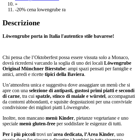
»
-20% cena lowengrube ra
Descrizione
Löwengrube porta in Italia l'autentico stile bavarese!
Chi pensa che l’Oktoberfest possa essere vissuta solo a Monaco,
dovrà ricredersi varcando la soglia di uno dei locali
Löwengrube
Original Münchner Bierstube
: ampi spazi pensati per famiglie e
amici, arredi e ricette
tipici della Baviera
.
Un’atmosfera unica e suggestiva dove assaggiare un menù che si
apre con una
selezione di antipasti, gustosi primi piatti e secondi
di carne
, tra cui
spatzle, stinco di maiale e würstel
, accompagnati
da contorni abbondanti, e squisite degustazioni per una conviviale
condivisione dei migliori piatti Löwengrube.
Inoltre, non mancano
menù Kinder
, pietanze vegetariane e uno
speciale
menù gluten-free
per soddisfare le esigenze di tutti.
Per i più piccoli
trovi un’
area dedicata, l’Area Kinder
, uno
spazio dove far giocare e divertire i bambini in tutta sicurezza