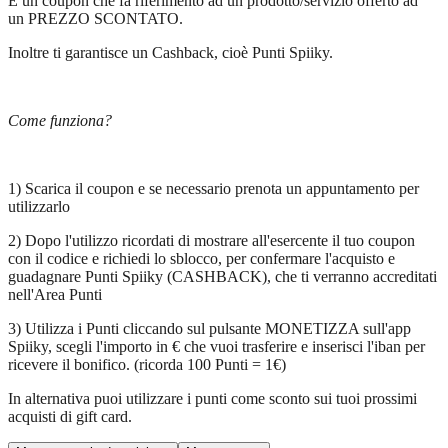
È un coupon che fa riferimento ad un prodotto/servizio offerto ad
un PREZZO SCONTATO.
Inoltre ti garantisce un Cashback, cioè Punti Spiiky.
Come funziona?
1) Scarica il coupon e se necessario prenota un appuntamento per
utilizzarlo
2) Dopo l'utilizzo ricordati di mostrare all'esercente il tuo coupon
con il codice e richiedi lo sblocco, per confermare l'acquisto e
guadagnare Punti Spiiky (CASHBACK), che ti verranno accreditati
nell'Area Punti
3) Utilizza i Punti cliccando sul pulsante MONETIZZA sull'app
Spiiky, scegli l'importo in € che vuoi trasferire e inserisci l'iban per
ricevere il bonifico. (ricorda 100 Punti = 1€)
In alternativa puoi utilizzare i punti come sconto sui tuoi prossimi
acquisti di gift card.