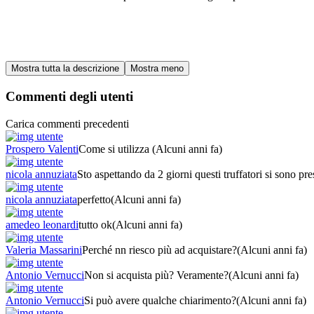
Commenti degli utenti
Carica commenti precedenti
Prospero Valenti
Come si utilizza
(Alcuni anni fa)
nicola annuziata
Sto aspettando da 2 giorni questi truffatori si sono pre
nicola annuziata
perfetto
(Alcuni anni fa)
amedeo leonardi
tutto ok
(Alcuni anni fa)
Valeria Massarini
Perché nn riesco più ad acquistare?
(Alcuni anni fa)
Antonio Vernucci
Non si acquista più? Veramente?
(Alcuni anni fa)
Antonio Vernucci
Si può avere qualche chiarimento?
(Alcuni anni fa)