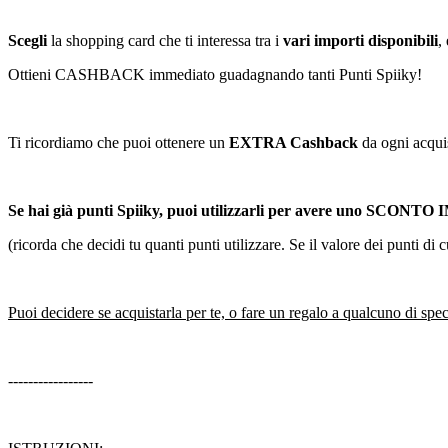
Scegli
la shopping card che ti interessa tra i
vari importi disponibili
,
Ottieni CASHBACK immediato guadagnando tanti Punti Spiiky!
Ti ricordiamo che puoi ottenere un
EXTRA Cashback
da ogni acquis
Se hai già punti Spiiky, puoi utilizzarli per avere uno SCONTO
(ricorda che decidi tu quanti punti utilizzare. Se il valore dei punti d
Puoi decidere se acquistarla per te, o fare un regalo a qualcuno di spec
-----------------