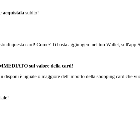
 e
acquistala
subito!
to di questa card! Come? Ti basta aggiungere nel tuo Wallet, sull'app S
 IMMEDIATO sul valore della card!
i cui disponi è uguale o maggiore dell'importo della shopping card che vu
iale!