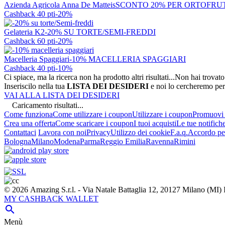
Azienda Agricola Anna De Matteis
SCONTO 20% PER ORTOFRU
Cashback 40 pti
-20%
Gelateria K2
-20% SU TORTE/SEMI-FREDDI
Cashback 60 pti
-20%
Macelleria Spaggiari
-10% MACELLERIA SPAGGIARI
Cashback 40 pti
-10%
Ci spiace, ma la ricerca non ha prodotto altri risultati...
Non hai trovato
Inseriscilo nella tua
LISTA DEI DESIDERI
e noi lo cercheremo per
VAI ALLA LISTA DEI DESIDERI
Caricamento risultati...
Come funziona
Come utilizzare i coupon
Utilizzare i coupon
Promuovi l
Crea una offerta
Come scaricare i coupon
I tuoi acquisti
Le tue notifich
Contattaci
Lavora con noi
Privacy
Utilizzo dei cookie
F.a.q.
Accordo per
Bologna
Milano
Modena
Parma
Reggio Emilia
Ravenna
Rimini
© 2026 Amazing S.r.l. - Via Natale Battaglia 12, 20127 Milano (M
MY CASHBACK WALLET

Menù