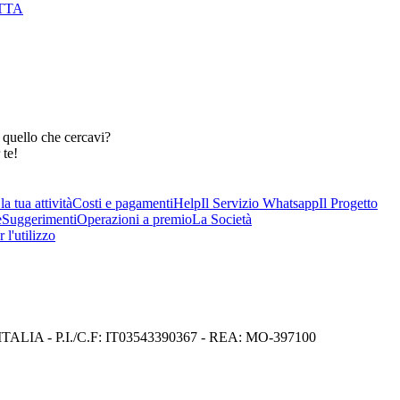
TTA
 quello che cercavi?
 te!
a tua attività
Costi e pagamenti
Help
Il Servizio Whatsapp
Il Progetto
e
Suggerimenti
Operazioni a premio
La Società
 l'utilizzo
I) ITALIA - P.I./C.F: IT03543390367 - REA: MO-397100