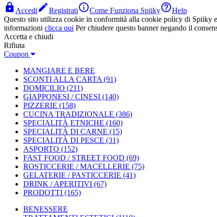




Accedi
Registrati
Come Funziona Spiiky
Help
Questo sito utilizza cookie in conformità alla cookie policy di Spiiky e 
informazioni
clicca qui
Per chiudere questo banner negando il consen
Accetta e chiudi
Rifiuta
Coupon
MANGIARE E BERE
SCONTI ALLA CARTA
(91)
DOMICILIO
(211)
GIAPPONESI / CINESI
(140)
PIZZERIE
(158)
CUCINA TRADIZIONALE
(386)
SPECIALITÀ ETNICHE
(160)
SPECIALITÀ DI CARNE
(15)
SPECIALITÀ DI PESCE
(31)
ASPORTO
(152)
FAST FOOD / STREET FOOD
(69)
ROSTICCERIE / MACELLERIE
(75)
GELATERIE / PASTICCERIE
(41)
DRINK / APERITIVI
(67)
PRODOTTI
(165)
BENESSERE