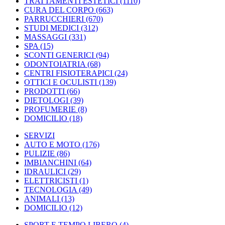
TRATTAMENTI ESTETICI
(1110)
CURA DEL CORPO
(663)
PARRUCCHIERI
(670)
STUDI MEDICI
(312)
MASSAGGI
(331)
SPA
(15)
SCONTI GENERICI
(94)
ODONTOIATRIA
(68)
CENTRI FISIOTERAPICI
(24)
OTTICI E OCULISTI
(139)
PRODOTTI
(66)
DIETOLOGI
(39)
PROFUMERIE
(8)
DOMICILIO
(18)
SERVIZI
AUTO E MOTO
(176)
PULIZIE
(86)
IMBIANCHINI
(64)
IDRAULICI
(29)
ELETTRICISTI
(1)
TECNOLOGIA
(49)
ANIMALI
(13)
DOMICILIO
(12)
SPORT E TEMPO LIBERO
(4)