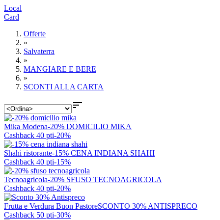
Local
Card
Offerte
»
Salvaterra
»
MANGIARE E BERE
»
SCONTI ALLA CARTA

Mika Modena
-20% DOMICILIO MIKA
Cashback 40 pti
-20%
Shahi ristorante
-15% CENA INDIANA SHAHI
Cashback 40 pti
-15%
Tecnoagricola
-20% SFUSO TECNOAGRICOLA
Cashback 40 pti
-20%
Frutta e Verdura Buon Pastore
SCONTO 30% ANTISPRECO
Cashback 50 pti
-30%