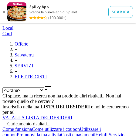
Local
Card
Offerte
»
Salvaterra
»
SERVIZI
»
ELETTRICISTI

Ci spiace, ma la ricerca non ha prodotto altri risultati...
Non hai
trovato quello che cercavi?
Inseriscilo nella tua
LISTA DEI DESIDERI
e noi lo cercheremo
per te!
VAI ALLA LISTA DEI DESIDERI
Caricamento risultati...
Come funziona
Come utilizzare i coupon
Utilizzare i
coupon
Promuovi la tua attività
Costi e pagamenti
Help
Il Servizio