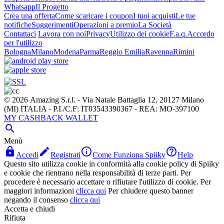
Whatsapp
Il Progetto
Crea una offerta
Come scaricare i coupon
I tuoi acquisti
Le tue
notifiche
Suggerimenti
Operazioni a premio
La Società
Contattaci
Lavora con noi
Privacy
Utilizzo dei cookie
F.a.q.
Accordo
per l'utilizzo
Bologna
Milano
Modena
Parma
Reggio Emilia
Ravenna
Rimini
© 2026 Amazing S.r.l. - Via Natale Battaglia 12, 20127 Milano
(MI) ITALIA - P.I./C.F: IT03543390367 - REA: MO-397100
MY CASHBACK WALLET

Menù




Accedi
Registrati
Come Funziona Spiiky
Help
Questo sito utilizza cookie in conformità alla cookie policy di Spiiky
e cookie che rientrano nella responsabilità di terze parti. Per
procedere è necessario accettare o rifiutare l'utilizzo di cookie. Per
maggiori informazioni
clicca qui
Per chiudere questo banner
negando il consenso
clicca qui
Accetta e chiudi
Rifiuta