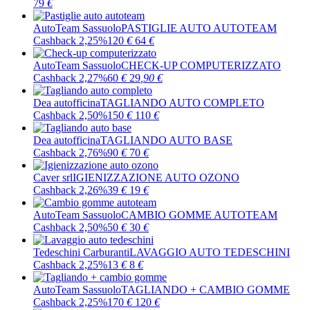
79
€
AutoTeam Sassuolo
PASTIGLIE AUTO AUTOTEAM
Cashback 2,25%
120
€
64
€
AutoTeam Sassuolo
CHECK-UP COMPUTERIZZATO
Cashback 2,27%
60
€
29
,90
€
Dea autofficina
TAGLIANDO AUTO COMPLETO
Cashback 2,50%
150
€
110
€
Dea autofficina
TAGLIANDO AUTO BASE
Cashback 2,76%
90
€
70
€
Caver srl
IGIENIZZAZIONE AUTO OZONO
Cashback 2,26%
39
€
19
€
AutoTeam Sassuolo
CAMBIO GOMME AUTOTEAM
Cashback 2,50%
50
€
30
€
Tedeschini Carburanti
LAVAGGIO AUTO TEDESCHINI
Cashback 2,25%
13
€
8
€
AutoTeam Sassuolo
TAGLIANDO + CAMBIO GOMME
Cashback 2,25%
170
€
120
€