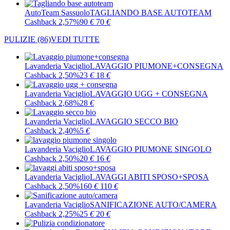
AutoTeam Sassuolo
TAGLIANDO BASE AUTOTEAM
Cashback 2,57%
90
€
70
€
PULIZIE
(86)
VEDI TUTTE
Lavanderia Vaciglio
LAVAGGIO PIUMONE+CONSEGNA
Cashback 2,50%
23
€
18
€
Lavanderia Vaciglio
LAVAGGIO UGG + CONSEGNA
Cashback 2,68%
28
€
Lavanderia Vaciglio
LAVAGGIO SECCO BIO
Cashback 2,40%
5
€
Lavanderia Vaciglio
LAVAGGIO PIUMONE SINGOLO
Cashback 2,50%
20
€
16
€
Lavanderia Vaciglio
LAVAGGI ABITI SPOSO+SPOSA
Cashback 2,50%
160
€
110
€
Lavanderia Vaciglio
SANIFICAZIONE AUTO/CAMERA
Cashback 2,25%
25
€
20
€