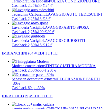
Termoidraulica Esposito
PULIZIA CONDIZIONATORE
Cashback 2,25%
50
€
24
€
Tedeschini Carburanti
LAVAGGIO AUTO TEDESCHINI
Cashback 2,25%
13
€
8
€
Lavanderia Vaciglio
LAVAGGIO ABITO SPOSA
Cashback 2,25%
100
€
80
€
Lavanderia Vaciglio
LAVAGGIO GIUBBOTTI
Cashback 2,50%
15
€
12
€
IMBIANCHINI
(64)
VEDI TUTTE
Modena constructions
TINTEGGIATURA MODENA
Cashback 2,50%
650
€
250
€
Sebastian decoratore d'interni
DECORAZIONE PARETI
-30%
Cashback 60 pti
-30%
IDRAULICI
(29)
VEDI TUTTE
caputo umberto servizi
CHECK UP+ANALISI CALDAIA