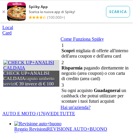
Local
Card
Come Funziona Spiiky
1
Scopri
migliaia di offerte all'interno
dell'area coupon e dell'area card
2
Risparmia
pagando direttamente in
CHECK UP+ANALISI
negozio (area coupon) o con carta
CALDAIA
caputo umberto
di credito (area card)
servizi
€ 39 invece di € 100
3
Su ogni acquisto
Guadagnerai
un
cashback che potrai utilizzare per
scontare i tuoi futuri acquisti
Hai un'azienda?
AUTO E MOTO
(176)
VEDI TUTTE
Reggio Revisioni
REVISIONE AUTO+BUONO