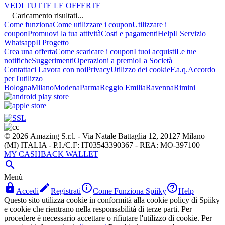
VEDI TUTTE LE OFFERTE
Caricamento risultati...
Come funziona
Come utilizzare i coupon
Utilizzare i
coupon
Promuovi la tua attività
Costi e pagamenti
Help
Il Servizio
Whatsapp
Il Progetto
Crea una offerta
Come scaricare i coupon
I tuoi acquisti
Le tue
notifiche
Suggerimenti
Operazioni a premio
La Società
Contattaci
Lavora con noi
Privacy
Utilizzo dei cookie
F.a.q.
Accordo
per l'utilizzo
Bologna
Milano
Modena
Parma
Reggio Emilia
Ravenna
Rimini
© 2026 Amazing S.r.l. - Via Natale Battaglia 12, 20127 Milano
(MI) ITALIA - P.I./C.F: IT03543390367 - REA: MO-397100
MY CASHBACK WALLET

Menù




Accedi
Registrati
Come Funziona Spiiky
Help
Questo sito utilizza cookie in conformità alla cookie policy di Spiiky
e cookie che rientrano nella responsabilità di terze parti. Per
procedere è necessario accettare o rifiutare l'utilizzo di cookie. Per