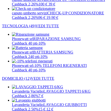
Cashback 2,26%
100
€
39
€
caputo umberto servizi
CHECK-UP CONDIZIONATORE
Cashback 2,26%
96
€
19
,90
€
TECNOLOGIA
(49)
VEDI TUTTE
Phonewatt srl
RIPARAZIONE SAMSUNG
Cashback 40 pti
-10%
Phonewatt srl
BATTERIA SAMSUNG
Cashback 240 pti
-10%
Phonewatt srl
-10% TELEFONI RIGENERATI
Cashback 40 pti
-10%
DOMICILIO
(12)
VEDI TUTTE
Lavanderia Vaciglio
LAVAGGIO TAPPETI 6/KG
Cashback 2,86%
7
€
Lavanderia Vaciglio
LAVAGGIO GIUBBOTTI
Cashback 2,50%
15
€
12
€