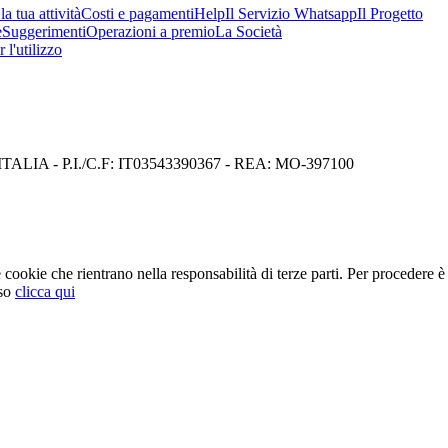
a tua attività
Costi e pagamenti
Help
Il Servizio Whatsapp
Il Progetto
e
Suggerimenti
Operazioni a premio
La Società
 l'utilizzo
I) ITALIA - P.I./C.F: IT03543390367 - REA: MO-397100
cookie che rientrano nella responsabilità di terze parti. Per procedere è 
so
clicca qui