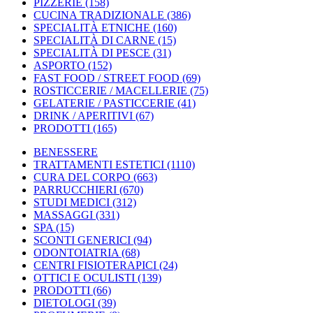
PIZZERIE
(158)
CUCINA TRADIZIONALE
(386)
SPECIALITÀ ETNICHE
(160)
SPECIALITÀ DI CARNE
(15)
SPECIALITÀ DI PESCE
(31)
ASPORTO
(152)
FAST FOOD / STREET FOOD
(69)
ROSTICCERIE / MACELLERIE
(75)
GELATERIE / PASTICCERIE
(41)
DRINK / APERITIVI
(67)
PRODOTTI
(165)
BENESSERE
TRATTAMENTI ESTETICI
(1110)
CURA DEL CORPO
(663)
PARRUCCHIERI
(670)
STUDI MEDICI
(312)
MASSAGGI
(331)
SPA
(15)
SCONTI GENERICI
(94)
ODONTOIATRIA
(68)
CENTRI FISIOTERAPICI
(24)
OTTICI E OCULISTI
(139)
PRODOTTI
(66)
DIETOLOGI
(39)