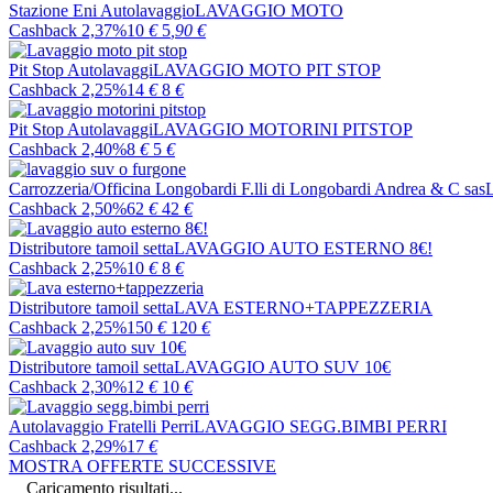
Stazione Eni Autolavaggio
LAVAGGIO MOTO
Cashback 2,37%
10
€
5
,90
€
Pit Stop Autolavaggi
LAVAGGIO MOTO PIT STOP
Cashback 2,25%
14
€
8
€
Pit Stop Autolavaggi
LAVAGGIO MOTORINI PITSTOP
Cashback 2,40%
8
€
5
€
Carrozzeria/Officina Longobardi F.lli di Longobardi Andrea & C sas
Cashback 2,50%
62
€
42
€
Distributore tamoil setta
LAVAGGIO AUTO ESTERNO 8€!
Cashback 2,25%
10
€
8
€
Distributore tamoil setta
LAVA ESTERNO+TAPPEZZERIA
Cashback 2,25%
150
€
120
€
Distributore tamoil setta
LAVAGGIO AUTO SUV 10€
Cashback 2,30%
12
€
10
€
Autolavaggio Fratelli Perri
LAVAGGIO SEGG.BIMBI PERRI
Cashback 2,29%
17
€
MOSTRA OFFERTE SUCCESSIVE
Caricamento risultati...