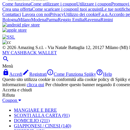
Come funziona
Come utilizzare i coupon
Utilizzare i coupon
Promuovi l
Crea una offerta
Come scaricare i coupon
I tuoi acquisti
Le tue notifich
Contattaci
Lavora con noi
Privacy
Utilizzo dei cookie
F.a.q.
Accordo per
Bologna
Milano
Modena
Parma
Reggio Emilia
Ravenna
Rimini
© 2026 Amazing S.r.l. - Via Natale Battaglia 12, 20127 Milano (M
MY CASHBACK WALLET

Menù




Accedi
Registrati
Come Funziona Spiiky
Help
Questo sito utilizza cookie in conformità alla cookie policy di Spiiky e 
informazioni
clicca qui
Per chiudere questo banner negando il consen
Accetta e chiudi
Rifiuta
Coupon
MANGIARE E BERE
SCONTI ALLA CARTA
(91)
DOMICILIO
(211)
GIAPPONESI / CINESI
(140)