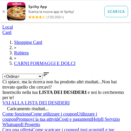
Local
Card
Shopping Card
»
Rubiera
»
CARNI FORMAGGI E DOLCI

Ci spiace, ma la ricerca non ha prodotto altri risultati...
Non hai
trovato quello che cercavi?
Inseriscilo nella tua
LISTA DEI DESIDERI
e noi lo cercheremo
per te!
VAI ALLA LISTA DEI DESIDERI
Caricamento risultati...
Come funziona
Come utilizzare i coupon
Utilizzare i
coupon
Promuovi la tua attività
Costi e pagamenti
Help
Il Servizio
Whatsapp
Il Progetto
Crea una offerta
Come scaricare i coupon
I tuoi acquisti
Le tue