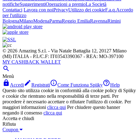
notifiche
Suggerimenti
Operazioni a premio
La Società
Contattaci
Lavora con noi
Privacy
Utilizzo dei cookie
F.a.q.
Accordo
per l'utilizzo
Bologna
Milano
Modena
Parma
Reggio Emilia
Ravenna
Rimini
© 2026 Amazing S.r.l. - Via Natale Battaglia 12, 20127 Milano
(MI) ITALIA - P.I./C.F: IT03543390367 - REA: MO-397100
MY CASHBACK WALLET

Menù




Accedi
Registrati
Come Funziona Spiiky
Help
Questo sito utilizza cookie in conformità alla cookie policy di Spiiky
e cookie che rientrano nella responsabilità di terze parti. Per
procedere è necessario accettare o rifiutare l'utilizzo di cookie. Per
maggiori informazioni
clicca qui
Per chiudere questo banner
negando il consenso
clicca qui
Accetta e chiudi
Rifiuta
Coupon