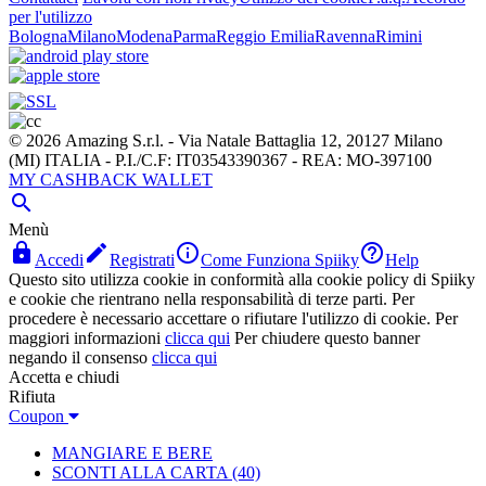
per l'utilizzo
Bologna
Milano
Modena
Parma
Reggio Emilia
Ravenna
Rimini
© 2026 Amazing S.r.l. - Via Natale Battaglia 12, 20127 Milano
(MI) ITALIA - P.I./C.F: IT03543390367 - REA: MO-397100
MY CASHBACK WALLET

Menù




Accedi
Registrati
Come Funziona Spiiky
Help
Questo sito utilizza cookie in conformità alla cookie policy di Spiiky
e cookie che rientrano nella responsabilità di terze parti. Per
procedere è necessario accettare o rifiutare l'utilizzo di cookie. Per
maggiori informazioni
clicca qui
Per chiudere questo banner
negando il consenso
clicca qui
Accetta e chiudi
Rifiuta
Coupon
MANGIARE E BERE
SCONTI ALLA CARTA
(40)