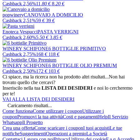
Cashback 2,56%
11
,80
€
8
,20
€
popwinery
CANOVAIO A DOMICILIO
Cashback 2,51%
59
€
39
€
Enoteca Vespucci
PASTA VERRIGNI
Cashback 2,60%
5
,50
€
3
,85
€
WINERY SCHIFONE
6 BOTTIGLIE PRIMITIVO
Cashback 2,75%
168
€
118
€
WINERY SCHIFONE
6 BOTTIGLIE OLIO PREMIUM
Cashback 2,50%
172
€
103
€
Ci spiace, ma la ricerca non ha prodotto altri risultati...
Non hai
trovato quello che cercavi?
Inseriscilo nella tua
LISTA DEI DESIDERI
e noi lo cercheremo
per te!
VAI ALLA LISTA DEI DESIDERI
Caricamento risultati...
Come funziona
Come utilizzare i coupon
Utilizzare i
coupon
Promuovi la tua attività
Costi e pagamenti
Help
Il Servizio
Whatsapp
Il Progetto
Crea una offerta
Come scaricare i coupon
I tuoi acquisti
Le tue
notifiche
Suggerimenti
Operazioni a premio
La Società
Contattaci
Lavora con noi
Privacy
Utilizzo dei cookie
F.a.q.
Accordo