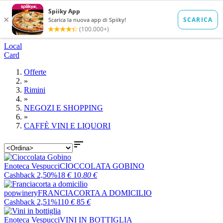
Local
Card
Offerte
»
Rimini
»
NEGOZI E SHOPPING
»
CAFFÈ VINI E LIQUORI

Enoteca Vespucci
CIOCCOLATA GOBINO
Cashback 2,50%
18
€
10
,80
€
popwinery
FRANCIACORTA A DOMICILIO
Cashback 2,51%
110
€
85
€
Enoteca Vespucci
VINI IN BOTTIGLIA