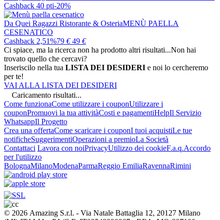
Cashback 40 pti
-20%
Da Quei Ragazzi Ristorante & Osteria
MENÙ PAELLA
CESENATICO
Cashback 2,51%
79
€
49
€
Ci spiace, ma la ricerca non ha prodotto altri risultati...
Non hai
trovato quello che cercavi?
Inseriscilo nella tua
LISTA DEI DESIDERI
e noi lo cercheremo
per te!
VAI ALLA LISTA DEI DESIDERI
Caricamento risultati...
Come funziona
Come utilizzare i coupon
Utilizzare i
coupon
Promuovi la tua attività
Costi e pagamenti
Help
Il Servizio
Whatsapp
Il Progetto
Crea una offerta
Come scaricare i coupon
I tuoi acquisti
Le tue
notifiche
Suggerimenti
Operazioni a premio
La Società
Contattaci
Lavora con noi
Privacy
Utilizzo dei cookie
F.a.q.
Accordo
per l'utilizzo
Bologna
Milano
Modena
Parma
Reggio Emilia
Ravenna
Rimini
© 2026 Amazing S.r.l. - Via Natale Battaglia 12, 20127 Milano