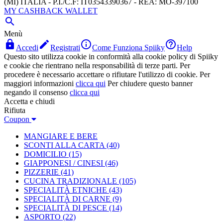
(MI) ITALIA - P.I./C.F: IT03543390367 - REA: MO-397100
MY CASHBACK WALLET

Menù




Accedi
Registrati
Come Funziona Spiiky
Help
Questo sito utilizza cookie in conformità alla cookie policy di Spiiky
e cookie che rientrano nella responsabilità di terze parti. Per
procedere è necessario accettare o rifiutare l'utilizzo di cookie. Per
maggiori informazioni
clicca qui
Per chiudere questo banner
negando il consenso
clicca qui
Accetta e chiudi
Rifiuta
Coupon
MANGIARE E BERE
SCONTI ALLA CARTA
(40)
DOMICILIO
(15)
GIAPPONESI / CINESI
(46)
PIZZERIE
(41)
CUCINA TRADIZIONALE
(105)
SPECIALITÀ ETNICHE
(43)
SPECIALITÀ DI CARNE
(9)
SPECIALITÀ DI PESCE
(14)
ASPORTO
(22)