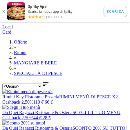
Local
Card
Offerte
»
Rimini
»
MANGIARE E BERE
»
SPECIALITÀ DI PESCE

Rimini Key Ristorante Pizzeria
RIMINI MENÙ DI PESCE X2
Cashback 2,50%
110
€
66
€
Da Quei Ragazzi Ristorante & Osteria
SCEGLI IL TUO MENÙ
Cashback 2,50%
44
€
28
€
Da Quei Ragazzi Ristorante & Osteria
SCONTO 20% SU TUTTO!