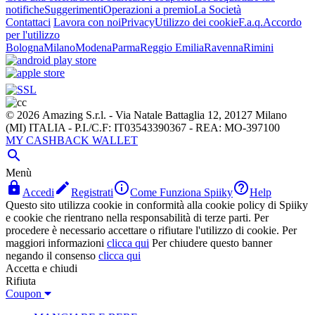
notifiche
Suggerimenti
Operazioni a premio
La Società
Contattaci
Lavora con noi
Privacy
Utilizzo dei cookie
F.a.q.
Accordo
per l'utilizzo
Bologna
Milano
Modena
Parma
Reggio Emilia
Ravenna
Rimini
© 2026 Amazing S.r.l. - Via Natale Battaglia 12, 20127 Milano
(MI) ITALIA - P.I./C.F: IT03543390367 - REA: MO-397100
MY CASHBACK WALLET

Menù




Accedi
Registrati
Come Funziona Spiiky
Help
Questo sito utilizza cookie in conformità alla cookie policy di Spiiky
e cookie che rientrano nella responsabilità di terze parti. Per
procedere è necessario accettare o rifiutare l'utilizzo di cookie. Per
maggiori informazioni
clicca qui
Per chiudere questo banner
negando il consenso
clicca qui
Accetta e chiudi
Rifiuta
Coupon