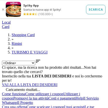
Local
Card
Shopping Card
»
Rimini
»
TURISMO E VIAGGI

Ci spiace, ma la ricerca non ha prodotto altri risultati...
Non hai
trovato quello che cercavi?
Inseriscilo nella tua
LISTA DEI DESIDERI
e noi lo cercheremo
per te!
VAI ALLA LISTA DEI DESIDERI
Caricamento risultati...
Come funziona
Come utilizzare i coupon
Utilizzare i
coupon
Promuovi la tua attività
Costi e pagamenti
Help
Il Servizio
Whatsapp
Il Progetto
Crea una offerta
Come scaricare i coupon
I tuoi acquisti
Le tue