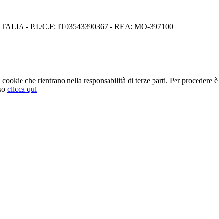
I) ITALIA - P.I./C.F: IT03543390367 - REA: MO-397100
cookie che rientrano nella responsabilità di terze parti. Per procedere è 
so
clicca qui