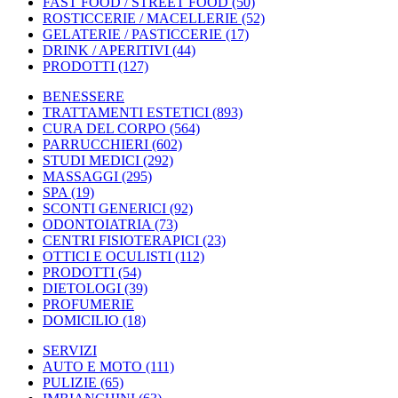
FAST FOOD / STREET FOOD
(50)
ROSTICCERIE / MACELLERIE
(52)
GELATERIE / PASTICCERIE
(17)
DRINK / APERITIVI
(44)
PRODOTTI
(127)
BENESSERE
TRATTAMENTI ESTETICI
(893)
CURA DEL CORPO
(564)
PARRUCCHIERI
(602)
STUDI MEDICI
(292)
MASSAGGI
(295)
SPA
(19)
SCONTI GENERICI
(92)
ODONTOIATRIA
(73)
CENTRI FISIOTERAPICI
(23)
OTTICI E OCULISTI
(112)
PRODOTTI
(54)
DIETOLOGI
(39)
PROFUMERIE
DOMICILIO
(18)
SERVIZI
AUTO E MOTO
(111)
PULIZIE
(65)