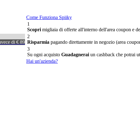
Come Funziona Spiiky
1
Scopri
migliaia di offerte all'interno dell'area coupon e de
2
nvece di € 89
Risparmia
pagando direttamente in negozio (area coupon)
3
Su ogni acquisto
Guadagnerai
un cashback che potrai util
Hai un'azienda?