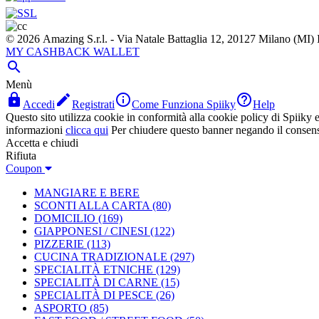
© 2026 Amazing S.r.l. - Via Natale Battaglia 12, 20127 Milano (M
MY CASHBACK WALLET

Menù




Accedi
Registrati
Come Funziona Spiiky
Help
Questo sito utilizza cookie in conformità alla cookie policy di Spiiky e 
informazioni
clicca qui
Per chiudere questo banner negando il consen
Accetta e chiudi
Rifiuta
Coupon
MANGIARE E BERE
SCONTI ALLA CARTA
(80)
DOMICILIO
(169)
GIAPPONESI / CINESI
(122)
PIZZERIE
(113)
CUCINA TRADIZIONALE
(297)
SPECIALITÀ ETNICHE
(129)
SPECIALITÀ DI CARNE
(15)
SPECIALITÀ DI PESCE
(26)
ASPORTO
(85)