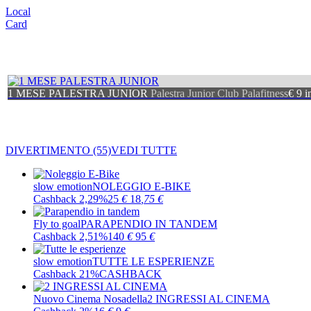
Local
Card
1 MESE PALESTRA JUNIOR
Palestra Junior Club Palafitness
€ 9 i
DIVERTIMENTO
(55)
VEDI TUTTE
slow emotion
NOLEGGIO E-BIKE
Cashback 2,29%
25
€
18
,75
€
Fly to goal
PARAPENDIO IN TANDEM
Cashback 2,51%
140
€
95
€
slow emotion
TUTTE LE ESPERIENZE
Cashback 21%
CASHBACK
Nuovo Cinema Nosadella
2 INGRESSI AL CINEMA