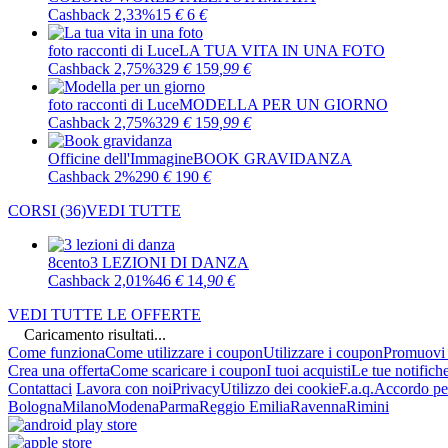
Cashback 2,33%
15
€
6
€
foto racconti di Luce
LA TUA VITA IN UNA FOTO
Cashback 2,75%
329
€
159
,99
€
foto racconti di Luce
MODELLA PER UN GIORNO
Cashback 2,75%
329
€
159
,99
€
Officine dell'Immagine
BOOK GRAVIDANZA
Cashback 2%
290
€
190
€
CORSI
(36)
VEDI TUTTE
8cento
3 LEZIONI DI DANZA
Cashback 2,01%
46
€
14
,90
€
VEDI TUTTE LE OFFERTE
Caricamento risultati...
Come funziona
Come utilizzare i coupon
Utilizzare i coupon
Promuovi l
Crea una offerta
Come scaricare i coupon
I tuoi acquisti
Le tue notifich
Contattaci
Lavora con noi
Privacy
Utilizzo dei cookie
F.a.q.
Accordo per
Bologna
Milano
Modena
Parma
Reggio Emilia
Ravenna
Rimini