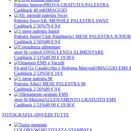
Palestra Sinergy
PROVA GRATUITA PALESTRA
Cashback 40 pti
OMAGGIO
Palestra Sway
AB. MENSILE PALESTRA SWAY
Cashback 2,56%
79
€
9
€
Palestra Junior Club Palafitness
1 MESE PALESTRA JUNIOR
Cashback 2,56%
89
€
9
€
store fit centro
CONSULENZA ALIMENTARE
Cashback 2,51%
49
,90
€
19
,90
€
Fit and Go Casalecchio e Bologna Marconi
OMAGGIO EMS E
Cashback 2,53%
50
€
19
€
Palestra Atlas
1 MESE PALESTRA 9€
Cashback 2,56%
89
€
9
€
store fit Mazzini
ALLENAMENTO GRATUITO EMS
Cashback 2,51%
49
,90
€
19
,90
€
FOTOGRAFIA
(28)
VEDI TUTTE
COLORS WORLD
TAZZA STAMPATA