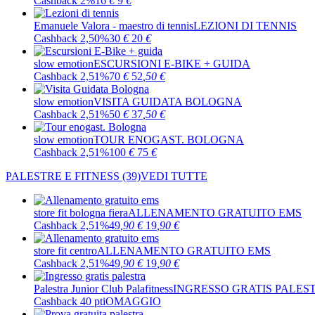
Cashback 2%
16
€
9
€
Emanuele Valora - maestro di tennis
LEZIONI DI TENNIS
Cashback 2,50%
30
€
20
€
slow emotion
ESCURSIONI E-BIKE + GUIDA
Cashback 2,51%
70
€
52
,50
€
slow emotion
VISITA GUIDATA BOLOGNA
Cashback 2,51%
50
€
37
,50
€
slow emotion
TOUR ENOGAST. BOLOGNA
Cashback 2,51%
100
€
75
€
PALESTRE E FITNESS
(39)
VEDI TUTTE
store fit bologna fiera
ALLENAMENTO GRATUITO EMS
Cashback 2,51%
49
,90
€
19
,90
€
store fit centro
ALLENAMENTO GRATUITO EMS
Cashback 2,51%
49
,90
€
19
,90
€
Palestra Junior Club Palafitness
INGRESSO GRATIS PALES
Cashback 40 pti
OMAGGIO