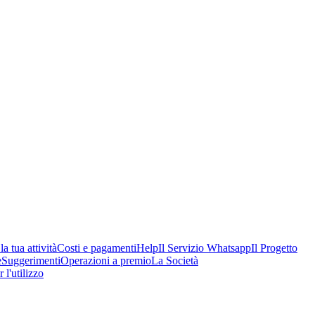
a tua attività
Costi e pagamenti
Help
Il Servizio Whatsapp
Il Progetto
e
Suggerimenti
Operazioni a premio
La Società
 l'utilizzo