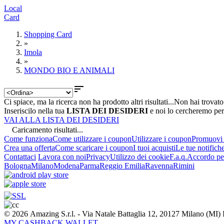
Local
Card
Shopping Card
»
Imola
»
MONDO BIO E ANIMALI

Ci spiace, ma la ricerca non ha prodotto altri risultati...
Non hai trovato
Inseriscilo nella tua
LISTA DEI DESIDERI
e noi lo cercheremo per
VAI ALLA LISTA DEI DESIDERI
Caricamento risultati...
Come funziona
Come utilizzare i coupon
Utilizzare i coupon
Promuovi l
Crea una offerta
Come scaricare i coupon
I tuoi acquisti
Le tue notifich
Contattaci
Lavora con noi
Privacy
Utilizzo dei cookie
F.a.q.
Accordo per
Bologna
Milano
Modena
Parma
Reggio Emilia
Ravenna
Rimini
© 2026 Amazing S.r.l. - Via Natale Battaglia 12, 20127 Milano (M
MY CASHBACK WALLET