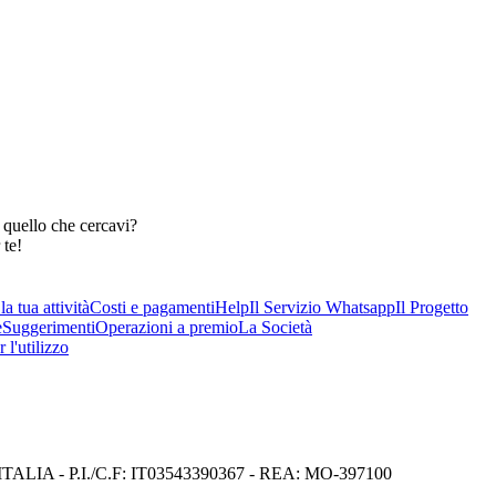
 quello che cercavi?
 te!
a tua attività
Costi e pagamenti
Help
Il Servizio Whatsapp
Il Progetto
e
Suggerimenti
Operazioni a premio
La Società
 l'utilizzo
I) ITALIA - P.I./C.F: IT03543390367 - REA: MO-397100