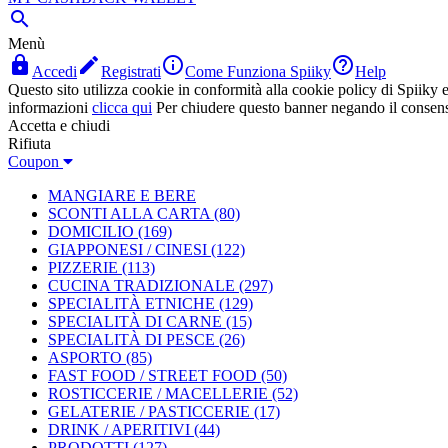

Menù




Accedi
Registrati
Come Funziona Spiiky
Help
Questo sito utilizza cookie in conformità alla cookie policy di Spiiky e 
informazioni
clicca qui
Per chiudere questo banner negando il consen
Accetta e chiudi
Rifiuta
Coupon
MANGIARE E BERE
SCONTI ALLA CARTA
(80)
DOMICILIO
(169)
GIAPPONESI / CINESI
(122)
PIZZERIE
(113)
CUCINA TRADIZIONALE
(297)
SPECIALITÀ ETNICHE
(129)
SPECIALITÀ DI CARNE
(15)
SPECIALITÀ DI PESCE
(26)
ASPORTO
(85)
FAST FOOD / STREET FOOD
(50)
ROSTICCERIE / MACELLERIE
(52)
GELATERIE / PASTICCERIE
(17)
DRINK / APERITIVI
(44)
PRODOTTI
(127)