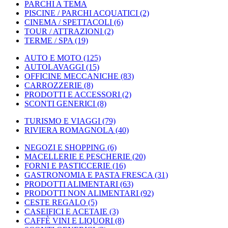
PARCHI A TEMA
PISCINE / PARCHI ACQUATICI
(2)
CINEMA / SPETTACOLI
(6)
TOUR / ATTRAZIONI
(2)
TERME / SPA
(19)
AUTO E MOTO
(125)
AUTOLAVAGGI
(15)
OFFICINE MECCANICHE
(83)
CARROZZERIE
(8)
PRODOTTI E ACCESSORI
(2)
SCONTI GENERICI
(8)
TURISMO E VIAGGI
(79)
RIVIERA ROMAGNOLA
(40)
NEGOZI E SHOPPING
(6)
MACELLERIE E PESCHERIE
(20)
FORNI E PASTICCERIE
(16)
GASTRONOMIA E PASTA FRESCA
(31)
PRODOTTI ALIMENTARI
(63)
PRODOTTI NON ALIMENTARI
(92)
CESTE REGALO
(5)
CASEIFICI E ACETAIE
(3)
CAFFÈ VINI E LIQUORI
(8)