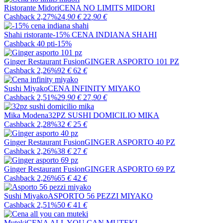
Ristorante Midori
CENA NO LIMITS MIDORI
Cashback 2,27%
24
,90
€
22
,90
€
Shahi ristorante
-15% CENA INDIANA SHAHI
Cashback 40 pti
-15%
Ginger Restaurant Fusion
GINGER ASPORTO 101 PZ
Cashback 2,26%
92
€
62
€
Sushi Miyako
CENA INFINITY MIYAKO
Cashback 2,51%
29
,90
€
27
,90
€
Mika Modena
32PZ SUSHI DOMICILIO MIKA
Cashback 2,28%
32
€
25
€
Ginger Restaurant Fusion
GINGER ASPORTO 40 PZ
Cashback 2,26%
38
€
27
€
Ginger Restaurant Fusion
GINGER ASPORTO 69 PZ
Cashback 2,26%
65
€
42
€
Sushi Miyako
ASPORTO 56 PEZZI MIYAKO
Cashback 2,51%
50
€
41
€
Muteki
CENA ALL YOU CAN MUTEKI