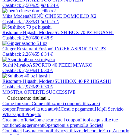
Cashback 2,50%
25
,90
€
24
€
Mika Modena
MENÙ CINESE DOMICILIO X2
Cashback 2,28%
31
,50
€
25
€
Ristorante Higashi Modena
SUSHIBOX 70 PZ HIGASHI
Cashback 2,50%
60
€
48
€
Ginger Restaurant Fusion
GINGER ASPORTO 51 PZ
Cashback 2,26%
55
€
34
€
Sushi Miyako
ASPORTO 40 PEZZI MIYAKO
Cashback 2,50%
41
€
30
€
Ristorante Higashi Modena
SUHIBOX 40 PZ HIGASHI
Cashback 2,97%
39
€
30
€
MOSTRA OFFERTE SUCCESSIVE
Caricamento risultati...
Come funziona
Come utilizzare i coupon
Utilizzare i
coupon
Promuovi la tua attività
Costi e pagamenti
Help
Il Servizio
Whatsapp
Il Progetto
Crea una offerta
Come scaricare i coupon
I tuoi acquisti
Le tue
notifiche
Suggerimenti
Operazioni a premio
La Società
Contattaci
Lavora con noi
Privacy
Utilizzo dei cookie
F.a.q.
Accordo