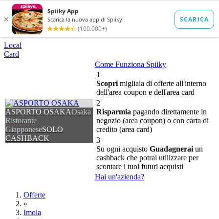
Local
Card
Come Funziona Spiiky
1
Scopri
migliaia di offerte all'interno
dell'area coupon e dell'area card
2
ASPORTO OSAKA
Osaka
Risparmia
pagando direttamente in
Ristorante
negozio (area coupon) o con carta di
Giapponese
SOLO
credito (area card)
CASHBACK
3
Su ogni acquisto
Guadagnerai
un
cashback che potrai utilizzare per
scontare i tuoi futuri acquisti
Hai un'azienda?
Offerte
»
Imola