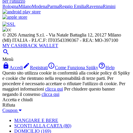
per l'utilizzo
Bologna
Milano
Modena
Parma
Reggio Emilia
Ravenna
Rimini
© 2026 Amazing S.r.l. - Via Natale Battaglia 12, 20127 Milano
(MI) ITALIA - P.I./C.F: IT03543390367 - REA: MO-397100
MY CASHBACK WALLET

Menù




Accedi
Registrati
Come Funziona Spiiky
Help
Questo sito utilizza cookie in conformità alla cookie policy di Spiiky
e cookie che rientrano nella responsabilità di terze parti. Per
procedere è necessario accettare o rifiutare l'utilizzo di cookie. Per
maggiori informazioni
clicca qui
Per chiudere questo banner
negando il consenso
clicca qui
Accetta e chiudi
Rifiuta
Coupon
MANGIARE E BERE
SCONTI ALLA CARTA
(80)
DOMICILIO
(169)