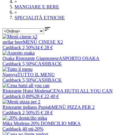
»
MANGIARE E BERE
»
SPECIALITÀ ETNICHE

stellar beer
MENÙ CINESE X2
Cashback 2,50%
34
€
28
€
Osaka Ristorante Giapponese
ASPORTO OSAKA
Cashback 5,50%
CASHBACK
Nagoya
TUTTO IL MENU
Cashback 5,50%
CASHBACK
Ristorante Hutsi Modena
CENA HUTSI ALL YOU CAN
Cashback 0,89%
28
€
22
,40
€
Ristorante indiano Punjab
MENÙ PIZZA PER 2
Cashback 2,50%
35
€
28
€
Mika Modena
-20% DOMICILIO MIKA
Cashback 40 pti
-20%