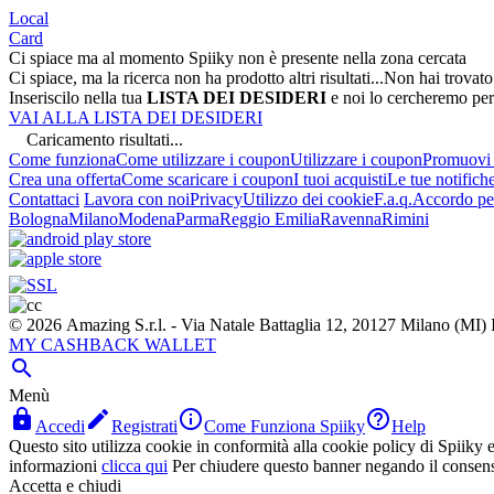
Local
Card
Ci spiace ma al momento Spiiky non è presente nella zona cercata
Ci spiace, ma la ricerca non ha prodotto altri risultati...
Non hai trovato
Inseriscilo nella tua
LISTA DEI DESIDERI
e noi lo cercheremo per
VAI ALLA LISTA DEI DESIDERI
Caricamento risultati...
Come funziona
Come utilizzare i coupon
Utilizzare i coupon
Promuovi l
Crea una offerta
Come scaricare i coupon
I tuoi acquisti
Le tue notifich
Contattaci
Lavora con noi
Privacy
Utilizzo dei cookie
F.a.q.
Accordo per
Bologna
Milano
Modena
Parma
Reggio Emilia
Ravenna
Rimini
© 2026 Amazing S.r.l. - Via Natale Battaglia 12, 20127 Milano (M
MY CASHBACK WALLET

Menù




Accedi
Registrati
Come Funziona Spiiky
Help
Questo sito utilizza cookie in conformità alla cookie policy di Spiiky e 
informazioni
clicca qui
Per chiudere questo banner negando il consen
Accetta e chiudi