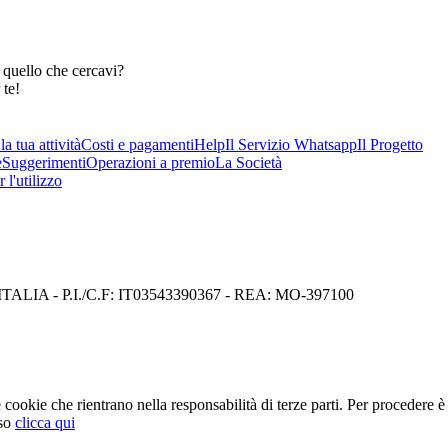
 quello che cercavi?
 te!
a tua attività
Costi e pagamenti
Help
Il Servizio Whatsapp
Il Progetto
e
Suggerimenti
Operazioni a premio
La Società
 l'utilizzo
I) ITALIA - P.I./C.F: IT03543390367 - REA: MO-397100
cookie che rientrano nella responsabilità di terze parti. Per procedere è 
so
clicca qui