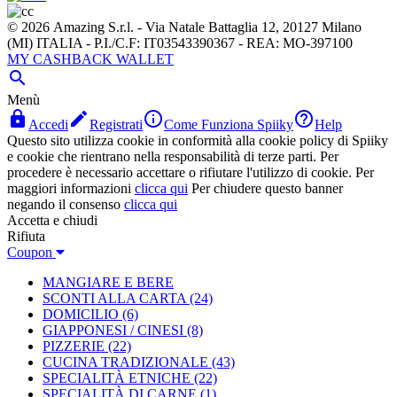
© 2026 Amazing S.r.l. - Via Natale Battaglia 12, 20127 Milano
(MI) ITALIA - P.I./C.F: IT03543390367 - REA: MO-397100
MY CASHBACK WALLET

Menù




Accedi
Registrati
Come Funziona Spiiky
Help
Questo sito utilizza cookie in conformità alla cookie policy di Spiiky
e cookie che rientrano nella responsabilità di terze parti. Per
procedere è necessario accettare o rifiutare l'utilizzo di cookie. Per
maggiori informazioni
clicca qui
Per chiudere questo banner
negando il consenso
clicca qui
Accetta e chiudi
Rifiuta
Coupon
MANGIARE E BERE
SCONTI ALLA CARTA
(24)
DOMICILIO
(6)
GIAPPONESI / CINESI
(8)
PIZZERIE
(22)
CUCINA TRADIZIONALE
(43)
SPECIALITÀ ETNICHE
(22)
SPECIALITÀ DI CARNE
(1)