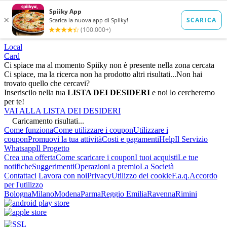
Local
Card
Ci spiace ma al momento Spiiky non è presente nella zona cercata
Ci spiace, ma la ricerca non ha prodotto altri risultati...
Non hai
trovato quello che cercavi?
Inseriscilo nella tua
LISTA DEI DESIDERI
e noi lo cercheremo
per te!
VAI ALLA LISTA DEI DESIDERI
Caricamento risultati...
Come funziona
Come utilizzare i coupon
Utilizzare i
coupon
Promuovi la tua attività
Costi e pagamenti
Help
Il Servizio
Whatsapp
Il Progetto
Crea una offerta
Come scaricare i coupon
I tuoi acquisti
Le tue
notifiche
Suggerimenti
Operazioni a premio
La Società
Contattaci
Lavora con noi
Privacy
Utilizzo dei cookie
F.a.q.
Accordo
per l'utilizzo
Bologna
Milano
Modena
Parma
Reggio Emilia
Ravenna
Rimini