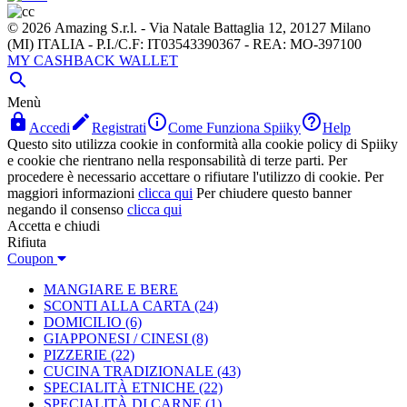
© 2026 Amazing S.r.l. - Via Natale Battaglia 12, 20127 Milano
(MI) ITALIA - P.I./C.F: IT03543390367 - REA: MO-397100
MY CASHBACK WALLET

Menù




Accedi
Registrati
Come Funziona Spiiky
Help
Questo sito utilizza cookie in conformità alla cookie policy di Spiiky
e cookie che rientrano nella responsabilità di terze parti. Per
procedere è necessario accettare o rifiutare l'utilizzo di cookie. Per
maggiori informazioni
clicca qui
Per chiudere questo banner
negando il consenso
clicca qui
Accetta e chiudi
Rifiuta
Coupon
MANGIARE E BERE
SCONTI ALLA CARTA
(24)
DOMICILIO
(6)
GIAPPONESI / CINESI
(8)
PIZZERIE
(22)
CUCINA TRADIZIONALE
(43)
SPECIALITÀ ETNICHE
(22)
SPECIALITÀ DI CARNE
(1)