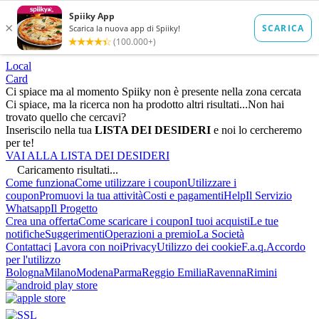
Local
Card
Ci spiace ma al momento Spiiky non è presente nella zona cercata
Ci spiace, ma la ricerca non ha prodotto altri risultati...
Non hai
trovato quello che cercavi?
Inseriscilo nella tua
LISTA DEI DESIDERI
e noi lo cercheremo
per te!
VAI ALLA LISTA DEI DESIDERI
Caricamento risultati...
Come funziona
Come utilizzare i coupon
Utilizzare i
coupon
Promuovi la tua attività
Costi e pagamenti
Help
Il Servizio
Whatsapp
Il Progetto
Crea una offerta
Come scaricare i coupon
I tuoi acquisti
Le tue
notifiche
Suggerimenti
Operazioni a premio
La Società
Contattaci
Lavora con noi
Privacy
Utilizzo dei cookie
F.a.q.
Accordo
per l'utilizzo
Bologna
Milano
Modena
Parma
Reggio Emilia
Ravenna
Rimini