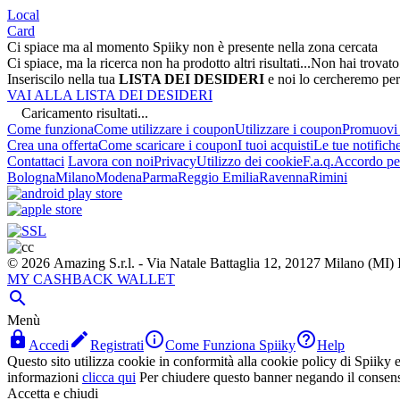
Local
Card
Ci spiace ma al momento Spiiky non è presente nella zona cercata
Ci spiace, ma la ricerca non ha prodotto altri risultati...
Non hai trovato
Inseriscilo nella tua
LISTA DEI DESIDERI
e noi lo cercheremo per
VAI ALLA LISTA DEI DESIDERI
Caricamento risultati...
Come funziona
Come utilizzare i coupon
Utilizzare i coupon
Promuovi l
Crea una offerta
Come scaricare i coupon
I tuoi acquisti
Le tue notifich
Contattaci
Lavora con noi
Privacy
Utilizzo dei cookie
F.a.q.
Accordo per
Bologna
Milano
Modena
Parma
Reggio Emilia
Ravenna
Rimini
© 2026 Amazing S.r.l. - Via Natale Battaglia 12, 20127 Milano (M
MY CASHBACK WALLET

Menù




Accedi
Registrati
Come Funziona Spiiky
Help
Questo sito utilizza cookie in conformità alla cookie policy di Spiiky e 
informazioni
clicca qui
Per chiudere questo banner negando il consen
Accetta e chiudi