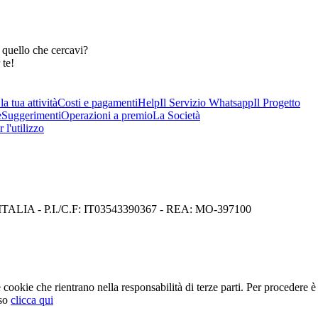
 quello che cercavi?
 te!
a tua attività
Costi e pagamenti
Help
Il Servizio Whatsapp
Il Progetto
e
Suggerimenti
Operazioni a premio
La Società
 l'utilizzo
I) ITALIA - P.I./C.F: IT03543390367 - REA: MO-397100
cookie che rientrano nella responsabilità di terze parti. Per procedere è 
so
clicca qui