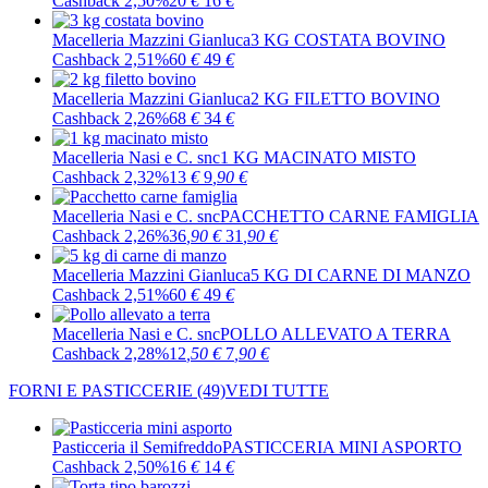
Cashback 2,50%
20
€
16
€
Macelleria Mazzini Gianluca
3 KG COSTATA BOVINO
Cashback 2,51%
60
€
49
€
Macelleria Mazzini Gianluca
2 KG FILETTO BOVINO
Cashback 2,26%
68
€
34
€
Macelleria Nasi e C. snc
1 KG MACINATO MISTO
Cashback 2,32%
13
€
9
,90
€
Macelleria Nasi e C. snc
PACCHETTO CARNE FAMIGLIA
Cashback 2,26%
36
,90
€
31
,90
€
Macelleria Mazzini Gianluca
5 KG DI CARNE DI MANZO
Cashback 2,51%
60
€
49
€
Macelleria Nasi e C. snc
POLLO ALLEVATO A TERRA
Cashback 2,28%
12
,50
€
7
,90
€
FORNI E PASTICCERIE
(49)
VEDI TUTTE
Pasticceria il Semifreddo
PASTICCERIA MINI ASPORTO
Cashback 2,50%
16
€
14
€