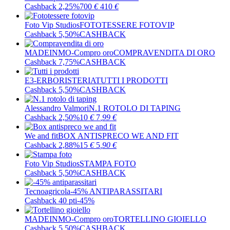
Cashback 2,25%
700
€
410
€
Foto Vip Studios
FOTOTESSERE FOTOVIP
Cashback 5,50%
CASHBACK
MADEINMO-Compro oro
COMPRAVENDITA DI ORO
Cashback 7,75%
CASHBACK
E3-ERBORISTERIA
TUTTI I PRODOTTI
Cashback 5,50%
CASHBACK
Alessandro Valmori
N.1 ROTOLO DI TAPING
Cashback 2,50%
10
€
7
,99
€
We and fit
BOX ANTISPRECO WE AND FIT
Cashback 2,88%
15
€
5
,90
€
Foto Vip Studios
STAMPA FOTO
Cashback 5,50%
CASHBACK
Tecnoagricola
-45% ANTIPARASSITARI
Cashback 40 pti
-45%
MADEINMO-Compro oro
TORTELLINO GIOIELLO
Cashback 5,50%
CASHBACK