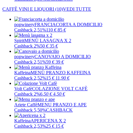
CAFFÈ VINI E LIQUORI
(10)
VEDI TUTTE
popwinery
FRANCIACORTA A DOMICILIO
Cashback 2,51%
110
€
85
€
Spirit
MENÙ LASAGNA X 2
Cashback 2%
50
€
35
€
popwinery
CANOVAIO A DOMICILIO
Cashback 2,51%
59
€
39
€
Kaffeina
MENÙ PRANZO KAFFEINA
Cashback 2,52%
15
€
11
,90
€
Volt Cafè
COLAZIONE VOLT CAFÈ
Cashback 2%
6
,50
€
4
,50
€
Ariete Caffè
MENU PRANZO E APE
Cashback 5,50%
CASHBACK
Kaffeina
APERICENA X 2
Cashback 2,53%
25
€
15
€