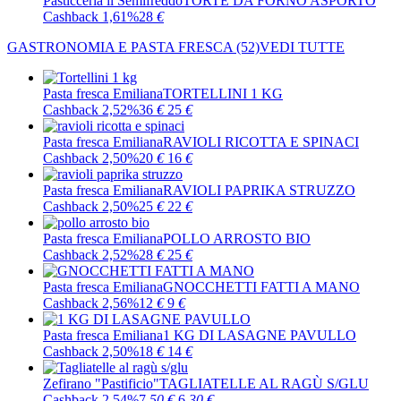
Pasticceria il Semifreddo
TORTE DA FORNO ASPORTO
Cashback 1,61%
28
€
GASTRONOMIA E PASTA FRESCA
(52)
VEDI TUTTE
Pasta fresca Emiliana
TORTELLINI 1 KG
Cashback 2,52%
36
€
25
€
Pasta fresca Emiliana
RAVIOLI RICOTTA E SPINACI
Cashback 2,50%
20
€
16
€
Pasta fresca Emiliana
RAVIOLI PAPRIKA STRUZZO
Cashback 2,50%
25
€
22
€
Pasta fresca Emiliana
POLLO ARROSTO BIO
Cashback 2,52%
28
€
25
€
Pasta fresca Emiliana
GNOCCHETTI FATTI A MANO
Cashback 2,56%
12
€
9
€
Pasta fresca Emiliana
1 KG DI LASAGNE PAVULLO
Cashback 2,50%
18
€
14
€
Zefirano "Pastificio"
TAGLIATELLE AL RAGÙ S/GLU
Cashback 2,54%
7
,50
€
6
,30
€