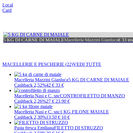
Local
Card
5 KG DI CARNE DI MAIALE
Macelleria Mazzini Gianluca
€ 33 in
MACELLERIE E PESCHERIE
(22)
VEDI TUTTE
Macelleria Mazzini Gianluca
5 KG DI CARNE DI MAIALE
Cashback 2,52%
42
€
33
€
Macelleria Nasi e C. snc
CONTROFILETTO DI MANZO
Cashback 2,26%
27
€
23
,90
€
Macelleria Nasi e C. snc
1 KG FILONE MAIALE
Cashback 2,30%
13
,50
€
10
€
Pasta fresca Emiliana
FILETTO DI STRUZZO