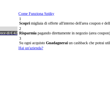
Come Funziona Spiiky
1
Scopri
migliaia di offerte all'interno dell'area coupon e del
2
vece di € 42
Risparmia
pagando direttamente in negozio (area coupon) o
3
Su ogni acquisto
Guadagnerai
un cashback che potrai utili
Hai un'azienda?