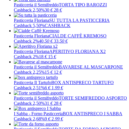
Pasticceria il Semifreddo
TORTA TIPO BAROZZI
Cashback 2,50%
30
€
28
€
Pasticceria Floriana
SU TUTTA LA PASTICCERIA
Cashback 5,50%
CASHBACK
Pasticceria Floriana
CIALDE CAFFÈ KREMOSO
Cashback 2%
40
,50
€
33
,50
€
Pasticceria Floriana
APERITIVO FLORIANA X2
Cashback 2%
18
€
15
€
Pasticceria il Semifreddo
BAVARESE AL MASCARPONE
Cashback 2,25%
15
€
12
€
Pasticceria Il Tartufo
BOX ANTISPRECO TARTUFO
Cashback 2,51%
6
€
1
,99
€
Pasticceria il Semifreddo
TORTE SEMIFREDDO ASPORTO
Cashback 2,50%
31
€
28
€
I Sabba - Forno Pasticceria
BOX ANTISPRECO I SABBA
Cashback 2,68%
9
€
2
,99
€