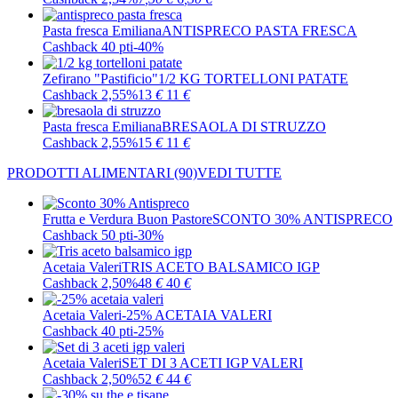
Pasta fresca Emiliana
ANTISPRECO PASTA FRESCA
Cashback 40 pti
-40%
Zefirano "Pastificio"
1/2 KG TORTELLONI PATATE
Cashback 2,55%
13
€
11
€
Pasta fresca Emiliana
BRESAOLA DI STRUZZO
Cashback 2,55%
15
€
11
€
PRODOTTI ALIMENTARI
(90)
VEDI TUTTE
Frutta e Verdura Buon Pastore
SCONTO 30% ANTISPRECO
Cashback 50 pti
-30%
Acetaia Valeri
TRIS ACETO BALSAMICO IGP
Cashback 2,50%
48
€
40
€
Acetaia Valeri
-25% ACETAIA VALERI
Cashback 40 pti
-25%
Acetaia Valeri
SET DI 3 ACETI IGP VALERI
Cashback 2,50%
52
€
44
€