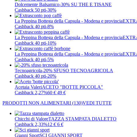
Dolcemente Balsamico
-30% SU THE E TISANE
Cashback 50 pti
-30%
La Peppina Bottega della Capsula - Modena e provincia
EXTR
Cashback 40 pti
-8%
La Peppina Bottega della Capsula - Modena e provincia
EXTR
Cashback 40 pti
-10%
La Peppina Bottega della Capsula - Modena e provincia
EXTR
Cashback 40 pti
-5%
Tecnoagricola
-20% SFUSO TECNOAGRICOLA
Cashback 40 pti
-20%
Acetaia Valeri
ACETO "BOTTE PICCOLA"
Cashback 2,27%
60
€
49
€
PRODOTTI NON ALIMENTARI
(130)
VEDI TUTTE
Chicchi di Valore
TAZZA STAMPATA DIALETTO
Cashback 2,33%
12
€
6
€
Gianni Sport
SCI GIANNI SPORT