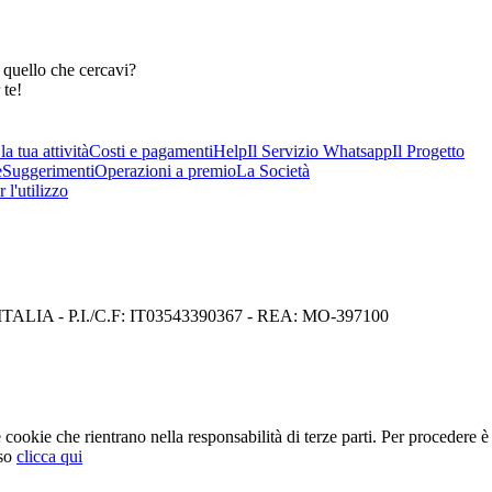
 quello che cercavi?
 te!
a tua attività
Costi e pagamenti
Help
Il Servizio Whatsapp
Il Progetto
e
Suggerimenti
Operazioni a premio
La Società
 l'utilizzo
I) ITALIA - P.I./C.F: IT03543390367 - REA: MO-397100
cookie che rientrano nella responsabilità di terze parti. Per procedere è 
so
clicca qui