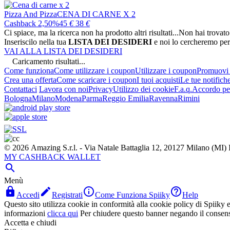
Pizza And Pizza
CENA DI CARNE X 2
Cashback 2,50%
45
€
38
€
Ci spiace, ma la ricerca non ha prodotto altri risultati...
Non hai trovato
Inseriscilo nella tua
LISTA DEI DESIDERI
e noi lo cercheremo per
VAI ALLA LISTA DEI DESIDERI
Caricamento risultati...
Come funziona
Come utilizzare i coupon
Utilizzare i coupon
Promuovi l
Crea una offerta
Come scaricare i coupon
I tuoi acquisti
Le tue notifich
Contattaci
Lavora con noi
Privacy
Utilizzo dei cookie
F.a.q.
Accordo per
Bologna
Milano
Modena
Parma
Reggio Emilia
Ravenna
Rimini
© 2026 Amazing S.r.l. - Via Natale Battaglia 12, 20127 Milano (M
MY CASHBACK WALLET

Menù




Accedi
Registrati
Come Funziona Spiiky
Help
Questo sito utilizza cookie in conformità alla cookie policy di Spiiky e 
informazioni
clicca qui
Per chiudere questo banner negando il consen
Accetta e chiudi