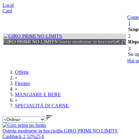
Local
Card
Come 
1
Scop
2
GIRO PRIMI NO LIMITS
Osteria modenese in bocciofila
€ 25
Risp
3
Su og
Hai u
Offerte
»
Fiorano
»
MANGIARE E BERE
»
SPECIALITÀ DI CARNE

Osteria modenese in bocciofila
GIRO PRIMI NO LIMITS
Cashback 2,52%
25
€