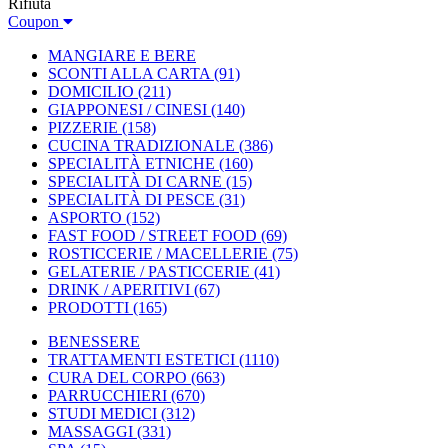
Rifiuta
Coupon
MANGIARE E BERE
SCONTI ALLA CARTA
(91)
DOMICILIO
(211)
GIAPPONESI / CINESI
(140)
PIZZERIE
(158)
CUCINA TRADIZIONALE
(386)
SPECIALITÀ ETNICHE
(160)
SPECIALITÀ DI CARNE
(15)
SPECIALITÀ DI PESCE
(31)
ASPORTO
(152)
FAST FOOD / STREET FOOD
(69)
ROSTICCERIE / MACELLERIE
(75)
GELATERIE / PASTICCERIE
(41)
DRINK / APERITIVI
(67)
PRODOTTI
(165)
BENESSERE
TRATTAMENTI ESTETICI
(1110)
CURA DEL CORPO
(663)
PARRUCCHIERI
(670)
STUDI MEDICI
(312)
MASSAGGI
(331)