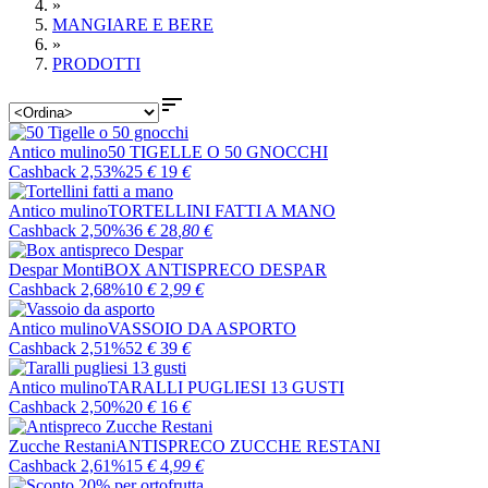
»
MANGIARE E BERE
»
PRODOTTI

Antico mulino
50 TIGELLE O 50 GNOCCHI
Cashback 2,53%
25
€
19
€
Antico mulino
TORTELLINI FATTI A MANO
Cashback 2,50%
36
€
28
,80
€
Despar Monti
BOX ANTISPRECO DESPAR
Cashback 2,68%
10
€
2
,99
€
Antico mulino
VASSOIO DA ASPORTO
Cashback 2,51%
52
€
39
€
Antico mulino
TARALLI PUGLIESI 13 GUSTI
Cashback 2,50%
20
€
16
€
Zucche Restani
ANTISPRECO ZUCCHE RESTANI
Cashback 2,61%
15
€
4
,99
€