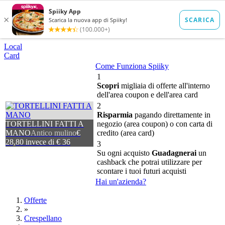
Local
Card
Come Funziona Spiiky
1
Scopri
migliaia di offerte all'interno
dell'area coupon e dell'area card
2
Risparmia
pagando direttamente in
TORTELLINI FATTI A
negozio (area coupon) o con carta di
MANO
Antico mulino
€
credito (area card)
28,80 invece di € 36
3
Su ogni acquisto
Guadagnerai
un
cashback che potrai utilizzare per
scontare i tuoi futuri acquisti
Hai un'azienda?
Offerte
»
Crespellano