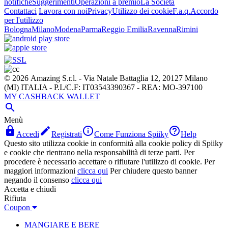
notifiche
Suggerimenti
Operazioni a premio
La Società
Contattaci
Lavora con noi
Privacy
Utilizzo dei cookie
F.a.q.
Accordo
per l'utilizzo
Bologna
Milano
Modena
Parma
Reggio Emilia
Ravenna
Rimini
© 2026 Amazing S.r.l. - Via Natale Battaglia 12, 20127 Milano
(MI) ITALIA - P.I./C.F: IT03543390367 - REA: MO-397100
MY CASHBACK WALLET

Menù




Accedi
Registrati
Come Funziona Spiiky
Help
Questo sito utilizza cookie in conformità alla cookie policy di Spiiky
e cookie che rientrano nella responsabilità di terze parti. Per
procedere è necessario accettare o rifiutare l'utilizzo di cookie. Per
maggiori informazioni
clicca qui
Per chiudere questo banner
negando il consenso
clicca qui
Accetta e chiudi
Rifiuta
Coupon
MANGIARE E BERE