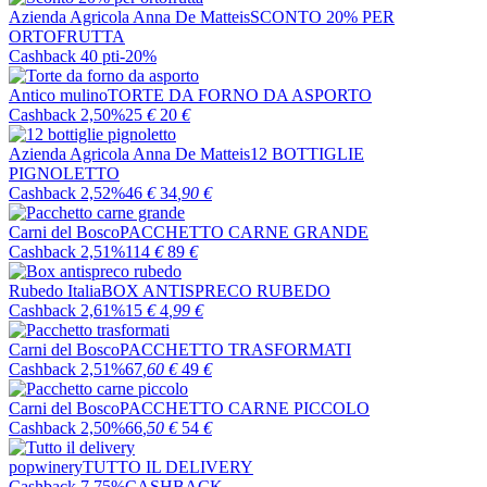
Azienda Agricola Anna De Matteis
SCONTO 20% PER
ORTOFRUTTA
Cashback 40 pti
-20%
Antico mulino
TORTE DA FORNO DA ASPORTO
Cashback 2,50%
25
€
20
€
Azienda Agricola Anna De Matteis
12 BOTTIGLIE
PIGNOLETTO
Cashback 2,52%
46
€
34
,90
€
Carni del Bosco
PACCHETTO CARNE GRANDE
Cashback 2,51%
114
€
89
€
Rubedo Italia
BOX ANTISPRECO RUBEDO
Cashback 2,61%
15
€
4
,99
€
Carni del Bosco
PACCHETTO TRASFORMATI
Cashback 2,51%
67
,60
€
49
€
Carni del Bosco
PACCHETTO CARNE PICCOLO
Cashback 2,50%
66
,50
€
54
€
popwinery
TUTTO IL DELIVERY
Cashback 7,75%
CASHBACK