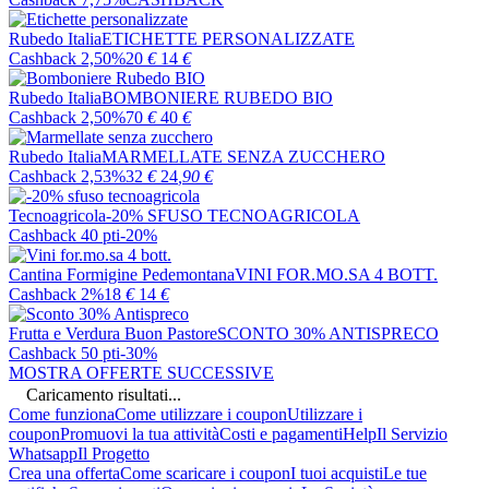
Rubedo Italia
ETICHETTE PERSONALIZZATE
Cashback 2,50%
20
€
14
€
Rubedo Italia
BOMBONIERE RUBEDO BIO
Cashback 2,50%
70
€
40
€
Rubedo Italia
MARMELLATE SENZA ZUCCHERO
Cashback 2,53%
32
€
24
,90
€
Tecnoagricola
-20% SFUSO TECNOAGRICOLA
Cashback 40 pti
-20%
Cantina Formigine Pedemontana
VINI FOR.MO.SA 4 BOTT.
Cashback 2%
18
€
14
€
Frutta e Verdura Buon Pastore
SCONTO 30% ANTISPRECO
Cashback 50 pti
-30%
MOSTRA OFFERTE SUCCESSIVE
Caricamento risultati...
Come funziona
Come utilizzare i coupon
Utilizzare i
coupon
Promuovi la tua attività
Costi e pagamenti
Help
Il Servizio
Whatsapp
Il Progetto
Crea una offerta
Come scaricare i coupon
I tuoi acquisti
Le tue