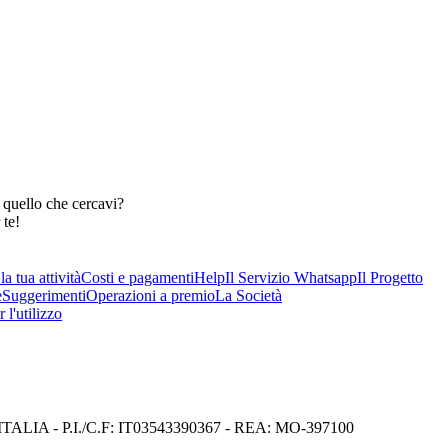
 quello che cercavi?
 te!
a tua attività
Costi e pagamenti
Help
Il Servizio Whatsapp
Il Progetto
e
Suggerimenti
Operazioni a premio
La Società
 l'utilizzo
I) ITALIA - P.I./C.F: IT03543390367 - REA: MO-397100