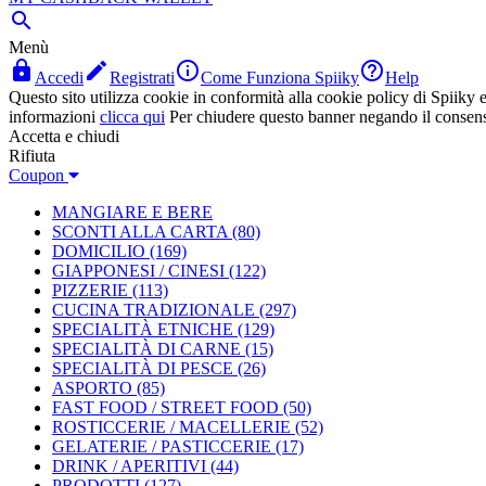

Menù




Accedi
Registrati
Come Funziona Spiiky
Help
Questo sito utilizza cookie in conformità alla cookie policy di Spiiky e 
informazioni
clicca qui
Per chiudere questo banner negando il consen
Accetta e chiudi
Rifiuta
Coupon
MANGIARE E BERE
SCONTI ALLA CARTA
(80)
DOMICILIO
(169)
GIAPPONESI / CINESI
(122)
PIZZERIE
(113)
CUCINA TRADIZIONALE
(297)
SPECIALITÀ ETNICHE
(129)
SPECIALITÀ DI CARNE
(15)
SPECIALITÀ DI PESCE
(26)
ASPORTO
(85)
FAST FOOD / STREET FOOD
(50)
ROSTICCERIE / MACELLERIE
(52)
GELATERIE / PASTICCERIE
(17)
DRINK / APERITIVI
(44)
PRODOTTI
(127)