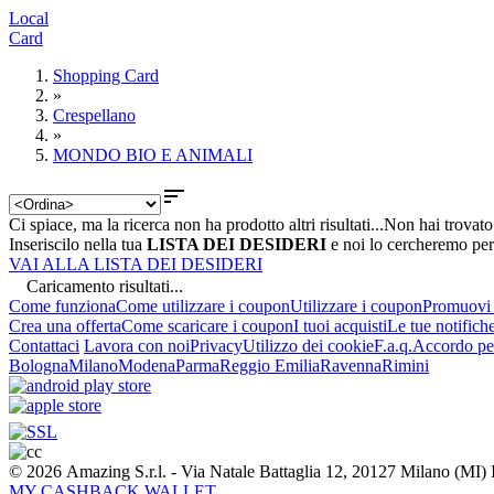
Local
Card
Shopping Card
»
Crespellano
»
MONDO BIO E ANIMALI

Ci spiace, ma la ricerca non ha prodotto altri risultati...
Non hai trovato
Inseriscilo nella tua
LISTA DEI DESIDERI
e noi lo cercheremo per
VAI ALLA LISTA DEI DESIDERI
Caricamento risultati...
Come funziona
Come utilizzare i coupon
Utilizzare i coupon
Promuovi l
Crea una offerta
Come scaricare i coupon
I tuoi acquisti
Le tue notifich
Contattaci
Lavora con noi
Privacy
Utilizzo dei cookie
F.a.q.
Accordo per
Bologna
Milano
Modena
Parma
Reggio Emilia
Ravenna
Rimini
© 2026 Amazing S.r.l. - Via Natale Battaglia 12, 20127 Milano (M
MY CASHBACK WALLET