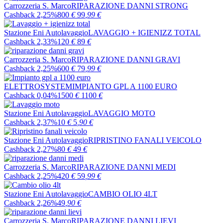
Carrozzeria S. Marco
RIPARAZIONE DANNI STRONG
Cashback 2,25%
800
€
99
,99
€
Stazione Eni Autolavaggio
LAVAGGIO + IGIENIZZ TOTAL
Cashback 2,33%
120
€
89
€
Carrozzeria S. Marco
RIPARAZIONE DANNI GRAVI
Cashback 2,25%
600
€
79
,99
€
ELETTROSYSTEM
IMPIANTO GPL A 1100 EURO
Cashback 0,04%
1500
€
1100
€
Stazione Eni Autolavaggio
LAVAGGIO MOTO
Cashback 2,37%
10
€
5
,90
€
Stazione Eni Autolavaggio
RIPRISTINO FANALI VEICOLO
Cashback 2,27%
80
€
49
€
Carrozzeria S. Marco
RIPARAZIONE DANNI MEDI
Cashback 2,25%
420
€
59
,99
€
Stazione Eni Autolavaggio
CAMBIO OLIO 4LT
Cashback 2,26%
49
,90
€
Carrozzeria S. Marco
RIPARAZIONE DANNI LIEVI