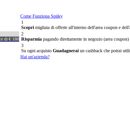
Come Funziona Spiiky
1
Scopri
migliaia di offerte all'interno dell'area coupon e dell
2
ce di € 180
Risparmia
pagando direttamente in negozio (area coupon) o
3
Su ogni acquisto
Guadagnerai
un cashback che potrai utiliz
Hai un'azienda?