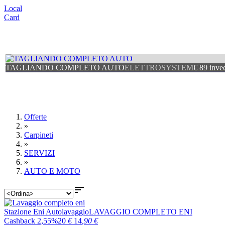
Local
Card
TAGLIANDO COMPLETO AUTO
ELETTROSYSTEM
€ 89 inve
Offerte
»
Carpineti
»
SERVIZI
»
AUTO E MOTO

Stazione Eni Autolavaggio
LAVAGGIO COMPLETO ENI
Cashback 2,55%
20
€
14
,90
€