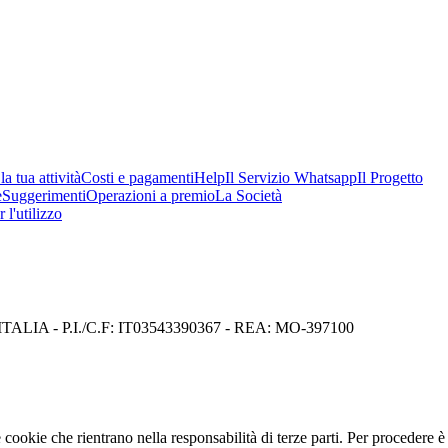
a tua attività
Costi e pagamenti
Help
Il Servizio Whatsapp
Il Progetto
e
Suggerimenti
Operazioni a premio
La Società
 l'utilizzo
I) ITALIA - P.I./C.F: IT03543390367 - REA: MO-397100
cookie che rientrano nella responsabilità di terze parti. Per procedere è 