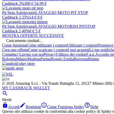
Cashback 2%
300
€
54
,99
€
Pit Stop Autolavaggi
LAVAGGIO MOTO PIT STOP
Cashback 2,25%
14
€
8
€
Pit Stop Autolavaggi
LAVAGGIO MOTORINI PITSTOP
Cashback 2,40%
8
€
5
€
MOSTRA OFFERTE SUCCESSIVE
Caricamento risultati...
Come funziona
Come utilizzare i coupon
Utilizzare i coupon
Promuovi l
Crea una offerta
Come scaricare i coupon
I tuoi acquisti
Le tue notifich
Contattaci
Lavora con noi
Privacy
Utilizzo dei cookie
F.a.q.
Accordo per
Bologna
Milano
Modena
Parma
Reggio Emilia
Ravenna
Rimini
© 2026 Amazing S.r.l. - Via Natale Battaglia 12, 20127 Milano (M
MY CASHBACK WALLET

Menù




Accedi
Registrati
Come Funziona Spiiky
Help
Questo sito utilizza cookie in conformità alla cookie policy di Spiiky e 