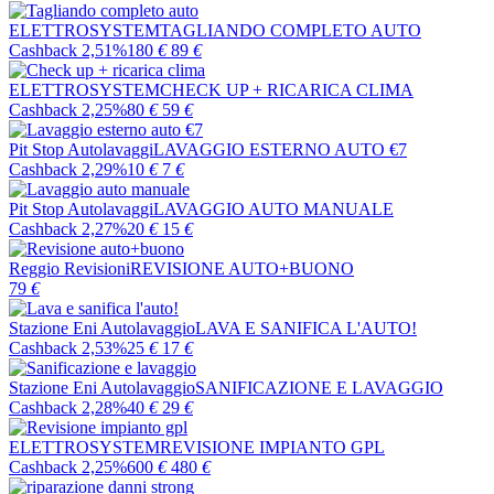
ELETTROSYSTEM
TAGLIANDO COMPLETO AUTO
Cashback 2,51%
180
€
89
€
ELETTROSYSTEM
CHECK UP + RICARICA CLIMA
Cashback 2,25%
80
€
59
€
Pit Stop Autolavaggi
LAVAGGIO ESTERNO AUTO €7
Cashback 2,29%
10
€
7
€
Pit Stop Autolavaggi
LAVAGGIO AUTO MANUALE
Cashback 2,27%
20
€
15
€
Reggio Revisioni
REVISIONE AUTO+BUONO
79
€
Stazione Eni Autolavaggio
LAVA E SANIFICA L'AUTO!
Cashback 2,53%
25
€
17
€
Stazione Eni Autolavaggio
SANIFICAZIONE E LAVAGGIO
Cashback 2,28%
40
€
29
€
ELETTROSYSTEM
REVISIONE IMPIANTO GPL
Cashback 2,25%
600
€
480
€