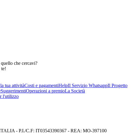
 quello che cercavi?
 te!
a tua attività
Costi e pagamenti
Help
Il Servizio Whatsapp
Il Progetto
e
Suggerimenti
Operazioni a premio
La Società
 l'utilizzo
I) ITALIA - P.I./C.F: IT03543390367 - REA: MO-397100