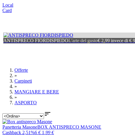
Local
Card
ANTISPRECO FIORDISPIEDO
L'arte del gusto
€ 2,99 invece di € 
Offerte
»
Carpineti
»
MANGIARE E BERE
»
ASPORTO

Panetteria Masone
BOX ANTISPRECO MASONE
Cashback 2,51%
6
€
1
,99
€