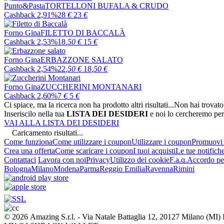
Punto&Pasta
TORTELLONI BUFALA & CRUDO
Cashback 2,91%
28
€
23
€
Forno Gina
FILETTO DI BACCALÀ
Cashback 2,53%
18
,50
€
15
€
Forno Gina
ERBAZZONE SALATO
Cashback 2,54%
22
,50
€
18
,50
€
Forno Gina
ZUCCHERINI MONTANARI
Cashback 2,60%
7
€
5
€
Ci spiace, ma la ricerca non ha prodotto altri risultati...
Non hai trovato
Inseriscilo nella tua
LISTA DEI DESIDERI
e noi lo cercheremo per
VAI ALLA LISTA DEI DESIDERI
Caricamento risultati...
Come funziona
Come utilizzare i coupon
Utilizzare i coupon
Promuovi l
Crea una offerta
Come scaricare i coupon
I tuoi acquisti
Le tue notifich
Contattaci
Lavora con noi
Privacy
Utilizzo dei cookie
F.a.q.
Accordo per
Bologna
Milano
Modena
Parma
Reggio Emilia
Ravenna
Rimini
© 2026 Amazing S.r.l. - Via Natale Battaglia 12, 20127 Milano (M