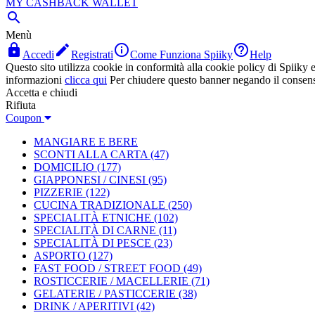
MY CASHBACK WALLET

Menù




Accedi
Registrati
Come Funziona Spiiky
Help
Questo sito utilizza cookie in conformità alla cookie policy di Spiiky e 
informazioni
clicca qui
Per chiudere questo banner negando il consen
Accetta e chiudi
Rifiuta
Coupon
MANGIARE E BERE
SCONTI ALLA CARTA
(47)
DOMICILIO
(177)
GIAPPONESI / CINESI
(95)
PIZZERIE
(122)
CUCINA TRADIZIONALE
(250)
SPECIALITÀ ETNICHE
(102)
SPECIALITÀ DI CARNE
(11)
SPECIALITÀ DI PESCE
(23)
ASPORTO
(127)
FAST FOOD / STREET FOOD
(49)
ROSTICCERIE / MACELLERIE
(71)
GELATERIE / PASTICCERIE
(38)
DRINK / APERITIVI
(42)