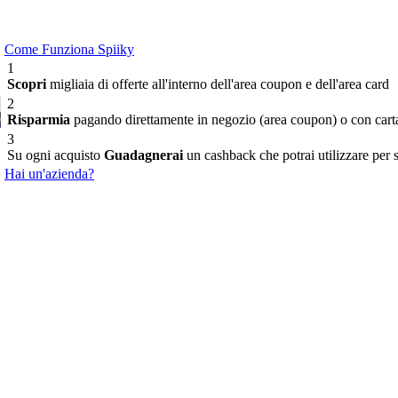
Come Funziona Spiiky
1
Scopri
migliaia di offerte all'interno dell'area coupon e dell'area card
2
9
Risparmia
pagando direttamente in negozio (area coupon) o con carta 
3
Su ogni acquisto
Guadagnerai
un cashback che potrai utilizzare per sc
Hai un'azienda?