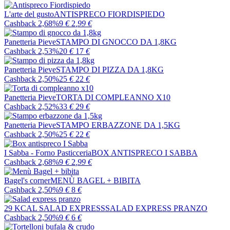
L'arte del gusto
ANTISPRECO FIORDISPIEDO
Cashback 2,68%
9
€
2
,99
€
Panetteria Pieve
STAMPO DI GNOCCO DA 1,8KG
Cashback 2,53%
20
€
17
€
Panetteria Pieve
STAMPO DI PIZZA DA 1,8KG
Cashback 2,50%
25
€
22
€
Panetteria Pieve
TORTA DI COMPLEANNO X10
Cashback 2,52%
33
€
29
€
Panetteria Pieve
STAMPO ERBAZZONE DA 1,5KG
Cashback 2,50%
25
€
22
€
I Sabba - Forno Pasticceria
BOX ANTISPRECO I SABBA
Cashback 2,68%
9
€
2
,99
€
Bagel's corner
MENÙ BAGEL + BIBITA
Cashback 2,50%
9
€
8
€
29 KCAL SALAD EXPRESS
SALAD EXPRESS PRANZO
Cashback 2,50%
9
€
6
€