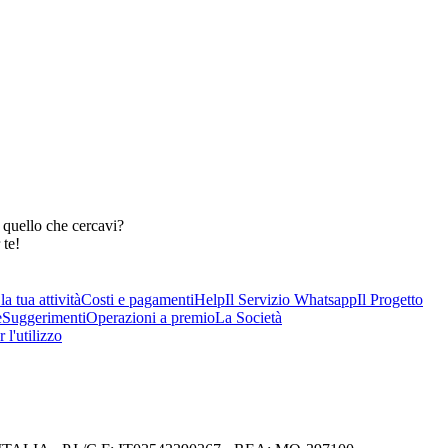
 quello che cercavi?
 te!
a tua attività
Costi e pagamenti
Help
Il Servizio Whatsapp
Il Progetto
e
Suggerimenti
Operazioni a premio
La Società
 l'utilizzo