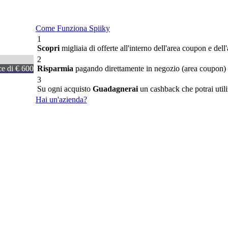
Come Funziona Spiiky
1
Scopri
migliaia di offerte all'interno dell'area coupon e dell
2
ce di € 600
Risparmia
pagando direttamente in negozio (area coupon) o
3
Su ogni acquisto
Guadagnerai
un cashback che potrai utiliz
Hai un'azienda?