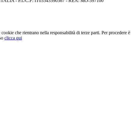
I) ITALIA - P.I./C.F: IT03543390367 - REA: MO-397100
cookie che rientrano nella responsabilità di terze parti. Per procedere è 
so
clicca qui