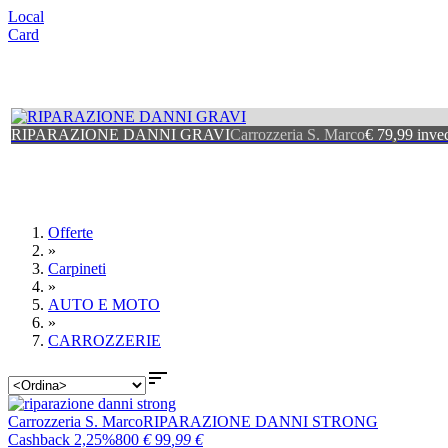
Local
Card
RIPARAZIONE DANNI GRAVI
Carrozzeria S. Marco
€ 79,99 inve
Offerte
»
Carpineti
»
AUTO E MOTO
»
CARROZZERIE

Carrozzeria S. Marco
RIPARAZIONE DANNI STRONG
Cashback 2,25%
800
€
99
,99
€