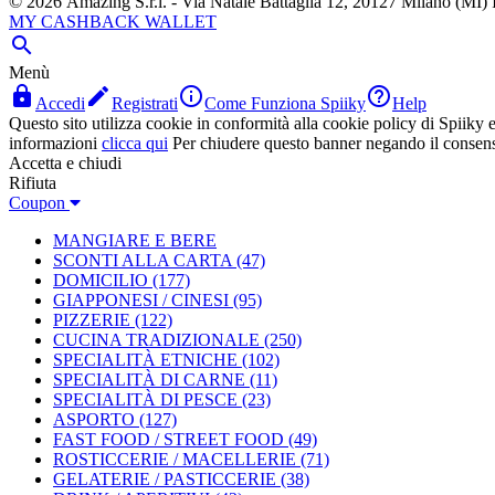
© 2026 Amazing S.r.l. - Via Natale Battaglia 12, 20127 Milano (M
MY CASHBACK WALLET

Menù




Accedi
Registrati
Come Funziona Spiiky
Help
Questo sito utilizza cookie in conformità alla cookie policy di Spiiky e 
informazioni
clicca qui
Per chiudere questo banner negando il consen
Accetta e chiudi
Rifiuta
Coupon
MANGIARE E BERE
SCONTI ALLA CARTA
(47)
DOMICILIO
(177)
GIAPPONESI / CINESI
(95)
PIZZERIE
(122)
CUCINA TRADIZIONALE
(250)
SPECIALITÀ ETNICHE
(102)
SPECIALITÀ DI CARNE
(11)
SPECIALITÀ DI PESCE
(23)
ASPORTO
(127)
FAST FOOD / STREET FOOD
(49)
ROSTICCERIE / MACELLERIE
(71)
GELATERIE / PASTICCERIE
(38)