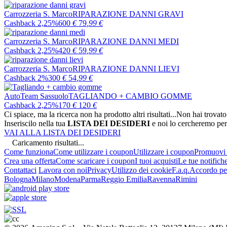
Carrozzeria S. Marco
RIPARAZIONE DANNI GRAVI
Cashback 2,25%
600
€
79
,99
€
Carrozzeria S. Marco
RIPARAZIONE DANNI MEDI
Cashback 2,25%
420
€
59
,99
€
Carrozzeria S. Marco
RIPARAZIONE DANNI LIEVI
Cashback 2%
300
€
54
,99
€
AutoTeam Sassuolo
TAGLIANDO + CAMBIO GOMME
Cashback 2,25%
170
€
120
€
Ci spiace, ma la ricerca non ha prodotto altri risultati...
Non hai trovato
Inseriscilo nella tua
LISTA DEI DESIDERI
e noi lo cercheremo per
VAI ALLA LISTA DEI DESIDERI
Caricamento risultati...
Come funziona
Come utilizzare i coupon
Utilizzare i coupon
Promuovi l
Crea una offerta
Come scaricare i coupon
I tuoi acquisti
Le tue notifich
Contattaci
Lavora con noi
Privacy
Utilizzo dei cookie
F.a.q.
Accordo per
Bologna
Milano
Modena
Parma
Reggio Emilia
Ravenna
Rimini