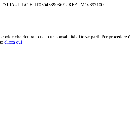
I) ITALIA - P.I./C.F: IT03543390367 - REA: MO-397100
cookie che rientrano nella responsabilità di terze parti. Per procedere è 
so
clicca qui