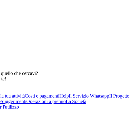
 quello che cercavi?
 te!
a tua attività
Costi e pagamenti
Help
Il Servizio Whatsapp
Il Progetto
e
Suggerimenti
Operazioni a premio
La Società
 l'utilizzo