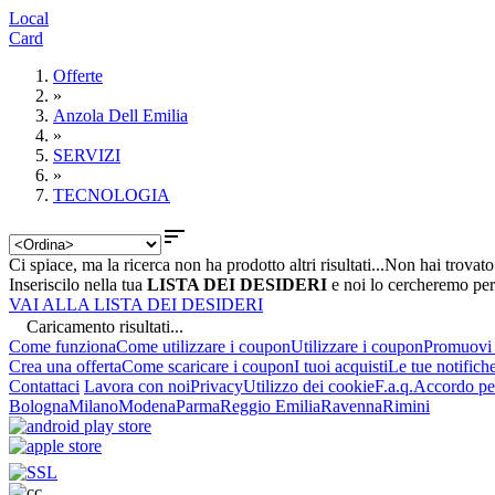
Local
Card
Offerte
»
Anzola Dell Emilia
»
SERVIZI
»
TECNOLOGIA

Ci spiace, ma la ricerca non ha prodotto altri risultati...
Non hai trovato
Inseriscilo nella tua
LISTA DEI DESIDERI
e noi lo cercheremo per
VAI ALLA LISTA DEI DESIDERI
Caricamento risultati...
Come funziona
Come utilizzare i coupon
Utilizzare i coupon
Promuovi l
Crea una offerta
Come scaricare i coupon
I tuoi acquisti
Le tue notifich
Contattaci
Lavora con noi
Privacy
Utilizzo dei cookie
F.a.q.
Accordo per
Bologna
Milano
Modena
Parma
Reggio Emilia
Ravenna
Rimini