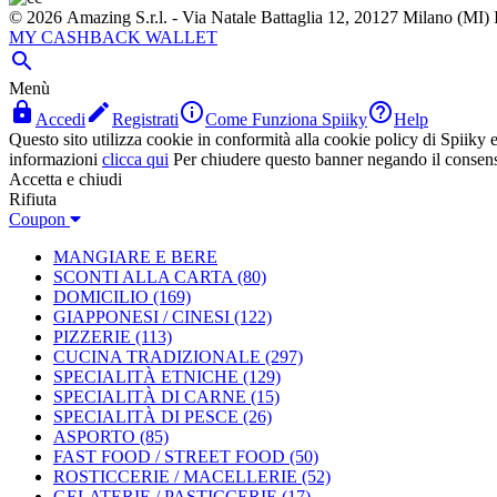
© 2026 Amazing S.r.l. - Via Natale Battaglia 12, 20127 Milano (M
MY CASHBACK WALLET

Menù




Accedi
Registrati
Come Funziona Spiiky
Help
Questo sito utilizza cookie in conformità alla cookie policy di Spiiky e 
informazioni
clicca qui
Per chiudere questo banner negando il consen
Accetta e chiudi
Rifiuta
Coupon
MANGIARE E BERE
SCONTI ALLA CARTA
(80)
DOMICILIO
(169)
GIAPPONESI / CINESI
(122)
PIZZERIE
(113)
CUCINA TRADIZIONALE
(297)
SPECIALITÀ ETNICHE
(129)
SPECIALITÀ DI CARNE
(15)
SPECIALITÀ DI PESCE
(26)
ASPORTO
(85)
FAST FOOD / STREET FOOD
(50)
ROSTICCERIE / MACELLERIE
(52)
GELATERIE / PASTICCERIE
(17)