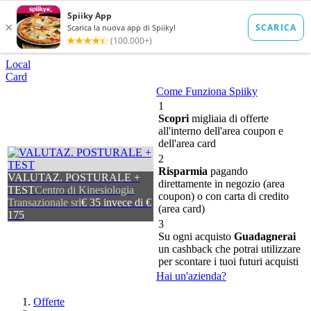
Local
Card
Come Funziona Spiiky
1
Scopri
migliaia di offerte
all'interno dell'area coupon e
dell'area card
2
Risparmia
pagando
VALUTAZ. POSTURALE +
direttamente in negozio (area
TEST
Centro di Kinesiologia
coupon) o con carta di credito
Transazionale srl
€ 35 invece di €
(area card)
175
3
Su ogni acquisto
Guadagnerai
un cashback che potrai utilizzare
per scontare i tuoi futuri acquisti
Hai un'azienda?
Offerte