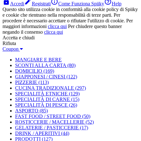




Accedi
Registrati
Come Funziona Spiiky
Help
Questo sito utilizza cookie in conformità alla cookie policy di Spiiky
e cookie che rientrano nella responsabilità di terze parti. Per
procedere è necessario accettare o rifiutare l'utilizzo di cookie. Per
maggiori informazioni
clicca qui
Per chiudere questo banner
negando il consenso
clicca qui
Accetta e chiudi
Rifiuta
Coupon
MANGIARE E BERE
SCONTI ALLA CARTA
(80)
DOMICILIO
(169)
GIAPPONESI / CINESI
(122)
PIZZERIE
(113)
CUCINA TRADIZIONALE
(297)
SPECIALITÀ ETNICHE
(129)
SPECIALITÀ DI CARNE
(15)
SPECIALITÀ DI PESCE
(26)
ASPORTO
(85)
FAST FOOD / STREET FOOD
(50)
ROSTICCERIE / MACELLERIE
(52)
GELATERIE / PASTICCERIE
(17)
DRINK / APERITIVI
(44)
PRODOTTI
(127)