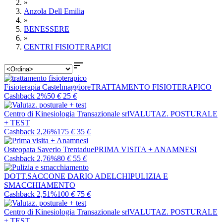
»
Anzola Dell Emilia
»
BENESSERE
»
CENTRI FISIOTERAPICI

Fisioterapia Castelmaggiore
TRATTAMENTO FISIOTERAPICO
Cashback 2%
50
€
25
€
Centro di Kinesiologia Transazionale srl
VALUTAZ. POSTURALE
+ TEST
Cashback 2,26%
175
€
35
€
Osteopata Saverio Trentadue
PRIMA VISITA + ANAMNESI
Cashback 2,76%
80
€
55
€
DOTT.SACCONE DARIO ADELCHI
PULIZIA E
SMACCHIAMENTO
Cashback 2,51%
100
€
75
€
Centro di Kinesiologia Transazionale srl
VALUTAZ. POSTURALE
+ TEST