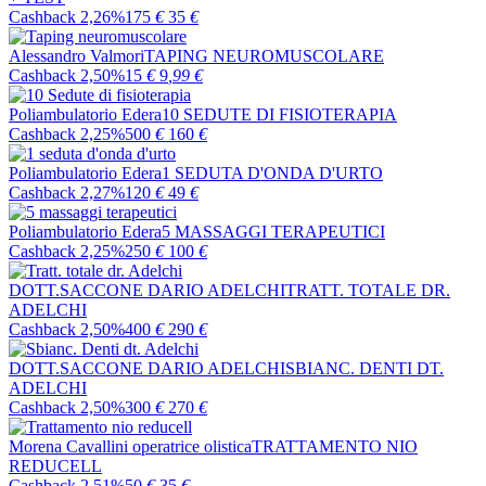
Cashback 2,26%
175
€
35
€
Alessandro Valmori
TAPING NEUROMUSCOLARE
Cashback 2,50%
15
€
9
,99
€
Poliambulatorio Edera
10 SEDUTE DI FISIOTERAPIA
Cashback 2,25%
500
€
160
€
Poliambulatorio Edera
1 SEDUTA D'ONDA D'URTO
Cashback 2,27%
120
€
49
€
Poliambulatorio Edera
5 MASSAGGI TERAPEUTICI
Cashback 2,25%
250
€
100
€
DOTT.SACCONE DARIO ADELCHI
TRATT. TOTALE DR.
ADELCHI
Cashback 2,50%
400
€
290
€
DOTT.SACCONE DARIO ADELCHI
SBIANC. DENTI DT.
ADELCHI
Cashback 2,50%
300
€
270
€
Morena Cavallini operatrice olistica
TRATTAMENTO NIO
REDUCELL
Cashback 2,51%
50
€
35
€