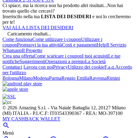
Ci spiace, ma la ricerca non ha prodotto altri risultati...
Non hai
trovato quello che cercavi?
Inseriscilo nella tua
LISTA DEI DESIDERI
e noi lo cercheremo
per te!
VAI ALLA LISTA DEI DESIDERI
Caricamento risultati...
Come funziona
Come utilizzare i coupon
Utilizzare i
coupon
Promuovi la tua attività
Costi e pagamenti
Help
Il Servizio
Whatsapp
Il Progetto
Crea una offerta
Come scaricare i coupon
I tuoi acquisti
Le tue
notifiche
Suggerimenti
Operazioni a premio
La Società
Contattaci
Lavora con noi
Privacy
Utilizzo dei cookie
F.a.q.
Accordo
per l'utilizzo
Bologna
Milano
Modena
Parma
Reggio Emilia
Ravenna
Rimini
© 2026 Amazing S.r.l. - Via Natale Battaglia 12, 20127 Milano
(MI) ITALIA - P.I./C.F: IT03543390367 - REA: MO-397100
MY CASHBACK WALLET

Menù