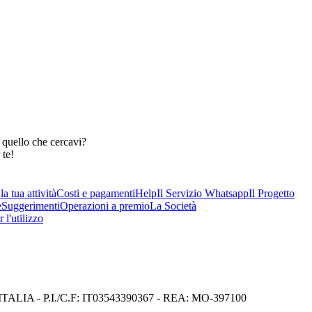
 quello che cercavi?
 te!
a tua attività
Costi e pagamenti
Help
Il Servizio Whatsapp
Il Progetto
e
Suggerimenti
Operazioni a premio
La Società
 l'utilizzo
I) ITALIA - P.I./C.F: IT03543390367 - REA: MO-397100