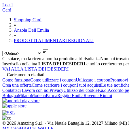
Local
Card
Shopping Card
»
Anzola Dell Emilia
»
PRODOTTI ALIMENTARI REGIONALI

Ci spiace, ma la ricerca non ha prodotto altri risultati...
Non hai trovato
Inseriscilo nella tua
LISTA DEI DESIDERI
e noi lo cercheremo per
VAI ALLA LISTA DEI DESIDERI
Caricamento risultati...
Come funziona
Come utilizzare i coupon
Utilizzare i coupon
Promuovi l
Crea una offerta
Come scaricare i coupon
I tuoi acquisti
Le tue notifich
Contattaci
Lavora con noi
Privacy
Utilizzo dei cookie
F.a.q.
Accordo per
Bologna
Milano
Modena
Parma
Reggio Emilia
Ravenna
Rimini
© 2026 Amazing S.r.l. - Via Natale Battaglia 12, 20127 Milano (M
MY CASHBACK WALLET