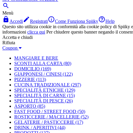

Menù




Accedi
Registrati
Come Funziona Spiiky
Help
Questo sito utilizza cookie in conformità alla cookie policy di Spiiky e 
informazioni
clicca qui
Per chiudere questo banner negando il consen
Accetta e chiudi
Rifiuta
Coupon
MANGIARE E BERE
SCONTI ALLA CARTA
(80)
DOMICILIO
(169)
GIAPPONESI / CINESI
(122)
PIZZERIE
(113)
CUCINA TRADIZIONALE
(297)
SPECIALITÀ ETNICHE
(129)
SPECIALITÀ DI CARNE
(15)
SPECIALITÀ DI PESCE
(26)
ASPORTO
(85)
FAST FOOD / STREET FOOD
(50)
ROSTICCERIE / MACELLERIE
(52)
GELATERIE / PASTICCERIE
(17)
DRINK / APERITIVI
(44)
PRODOTTI
(127)