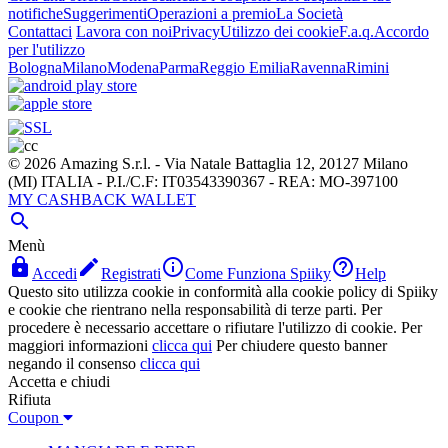
notifiche
Suggerimenti
Operazioni a premio
La Società
Contattaci
Lavora con noi
Privacy
Utilizzo dei cookie
F.a.q.
Accordo
per l'utilizzo
Bologna
Milano
Modena
Parma
Reggio Emilia
Ravenna
Rimini
© 2026 Amazing S.r.l. - Via Natale Battaglia 12, 20127 Milano
(MI) ITALIA - P.I./C.F: IT03543390367 - REA: MO-397100
MY CASHBACK WALLET

Menù




Accedi
Registrati
Come Funziona Spiiky
Help
Questo sito utilizza cookie in conformità alla cookie policy di Spiiky
e cookie che rientrano nella responsabilità di terze parti. Per
procedere è necessario accettare o rifiutare l'utilizzo di cookie. Per
maggiori informazioni
clicca qui
Per chiudere questo banner
negando il consenso
clicca qui
Accetta e chiudi
Rifiuta
Coupon