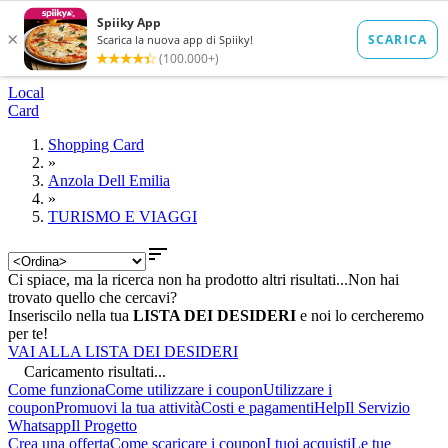
Local
Card
Shopping Card
»
Anzola Dell Emilia
»
TURISMO E VIAGGI

Ci spiace, ma la ricerca non ha prodotto altri risultati...
Non hai
trovato quello che cercavi?
Inseriscilo nella tua
LISTA DEI DESIDERI
e noi lo cercheremo
per te!
VAI ALLA LISTA DEI DESIDERI
Caricamento risultati...
Come funziona
Come utilizzare i coupon
Utilizzare i
coupon
Promuovi la tua attività
Costi e pagamenti
Help
Il Servizio
Whatsapp
Il Progetto
Crea una offerta
Come scaricare i coupon
I tuoi acquisti
Le tue