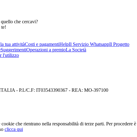
 quello che cercavi?
 te!
a tua attività
Costi e pagamenti
Help
Il Servizio Whatsapp
Il Progetto
e
Suggerimenti
Operazioni a premio
La Società
 l'utilizzo
I) ITALIA - P.I./C.F: IT03543390367 - REA: MO-397100
cookie che rientrano nella responsabilità di terze parti. Per procedere è 
so
clicca qui