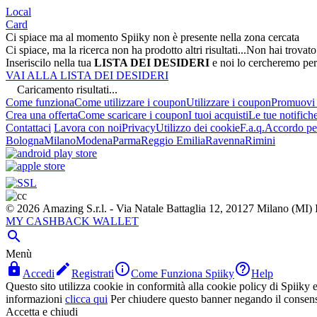
Local
Card
Ci spiace ma al momento Spiiky non è presente nella zona cercata
Ci spiace, ma la ricerca non ha prodotto altri risultati...
Non hai trovato
Inseriscilo nella tua
LISTA DEI DESIDERI
e noi lo cercheremo per
VAI ALLA LISTA DEI DESIDERI
Caricamento risultati...
Come funziona
Come utilizzare i coupon
Utilizzare i coupon
Promuovi l
Crea una offerta
Come scaricare i coupon
I tuoi acquisti
Le tue notifich
Contattaci
Lavora con noi
Privacy
Utilizzo dei cookie
F.a.q.
Accordo per
Bologna
Milano
Modena
Parma
Reggio Emilia
Ravenna
Rimini
© 2026 Amazing S.r.l. - Via Natale Battaglia 12, 20127 Milano (M
MY CASHBACK WALLET

Menù




Accedi
Registrati
Come Funziona Spiiky
Help
Questo sito utilizza cookie in conformità alla cookie policy di Spiiky e 
informazioni
clicca qui
Per chiudere questo banner negando il consen
Accetta e chiudi