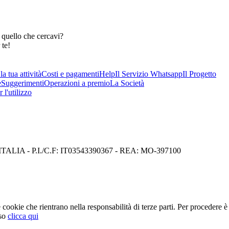
 quello che cercavi?
 te!
a tua attività
Costi e pagamenti
Help
Il Servizio Whatsapp
Il Progetto
e
Suggerimenti
Operazioni a premio
La Società
 l'utilizzo
I) ITALIA - P.I./C.F: IT03543390367 - REA: MO-397100
cookie che rientrano nella responsabilità di terze parti. Per procedere è 
so
clicca qui