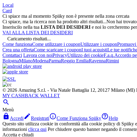
Local
Card
Ci spiace ma al momento Spiiky non è presente nella zona cercata
Ci spiace, ma la ricerca non ha prodotto altri risultati...
Non hai trovato
Inseriscilo nella tua
LISTA DEI DESIDERI
e noi lo cercheremo per
VAI ALLA LISTA DEI DESIDERI
Caricamento risultati...
Come funziona
Come utilizzare i coupon
Utilizzare i coupon
Promuovi l
Crea una offerta
Come scaricare i coupon
I tuoi acquisti
Le tue notifich
Contattaci
Lavora con noi
Privacy
Utilizzo dei cookie
F.a.q.
Accordo per
Bologna
Milano
Modena
Parma
Reggio Emilia
Ravenna
Rimini
© 2026 Amazing S.r.l. - Via Natale Battaglia 12, 20127 Milano (M
MY CASHBACK WALLET

Menù




Accedi
Registrati
Come Funziona Spiiky
Help
Questo sito utilizza cookie in conformità alla cookie policy di Spiiky e 
informazioni
clicca qui
Per chiudere questo banner negando il consen
Accetta e chiudi