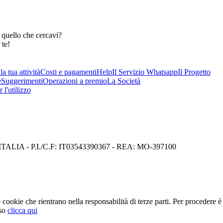
 quello che cercavi?
 te!
a tua attività
Costi e pagamenti
Help
Il Servizio Whatsapp
Il Progetto
e
Suggerimenti
Operazioni a premio
La Società
 l'utilizzo
I) ITALIA - P.I./C.F: IT03543390367 - REA: MO-397100
cookie che rientrano nella responsabilità di terze parti. Per procedere è 
so
clicca qui