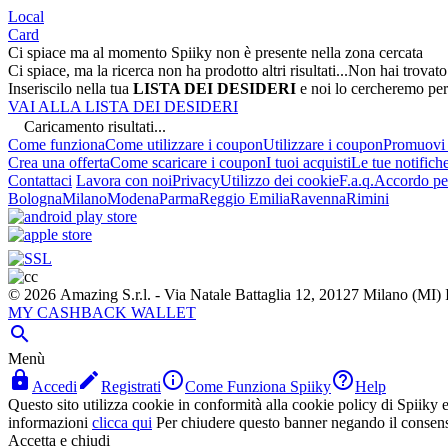
Local
Card
Ci spiace ma al momento Spiiky non è presente nella zona cercata
Ci spiace, ma la ricerca non ha prodotto altri risultati...
Non hai trovato
Inseriscilo nella tua
LISTA DEI DESIDERI
e noi lo cercheremo per
VAI ALLA LISTA DEI DESIDERI
Caricamento risultati...
Come funziona
Come utilizzare i coupon
Utilizzare i coupon
Promuovi l
Crea una offerta
Come scaricare i coupon
I tuoi acquisti
Le tue notifich
Contattaci
Lavora con noi
Privacy
Utilizzo dei cookie
F.a.q.
Accordo per
Bologna
Milano
Modena
Parma
Reggio Emilia
Ravenna
Rimini
© 2026 Amazing S.r.l. - Via Natale Battaglia 12, 20127 Milano (M
MY CASHBACK WALLET

Menù




Accedi
Registrati
Come Funziona Spiiky
Help
Questo sito utilizza cookie in conformità alla cookie policy di Spiiky e 
informazioni
clicca qui
Per chiudere questo banner negando il consen
Accetta e chiudi