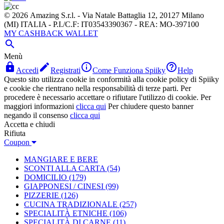
© 2026 Amazing S.r.l. - Via Natale Battaglia 12, 20127 Milano
(MI) ITALIA - P.I./C.F: IT03543390367 - REA: MO-397100
MY CASHBACK WALLET

Menù




Accedi
Registrati
Come Funziona Spiiky
Help
Questo sito utilizza cookie in conformità alla cookie policy di Spiiky
e cookie che rientrano nella responsabilità di terze parti. Per
procedere è necessario accettare o rifiutare l'utilizzo di cookie. Per
maggiori informazioni
clicca qui
Per chiudere questo banner
negando il consenso
clicca qui
Accetta e chiudi
Rifiuta
Coupon
MANGIARE E BERE
SCONTI ALLA CARTA
(54)
DOMICILIO
(179)
GIAPPONESI / CINESI
(99)
PIZZERIE
(126)
CUCINA TRADIZIONALE
(257)
SPECIALITÀ ETNICHE
(106)
SPECIALITÀ DI CARNE
(11)