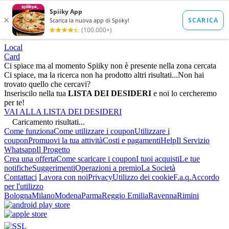
Local
Card
Ci spiace ma al momento Spiiky non è presente nella zona cercata
Ci spiace, ma la ricerca non ha prodotto altri risultati...
Non hai
trovato quello che cercavi?
Inseriscilo nella tua
LISTA DEI DESIDERI
e noi lo cercheremo
per te!
VAI ALLA LISTA DEI DESIDERI
Caricamento risultati...
Come funziona
Come utilizzare i coupon
Utilizzare i
coupon
Promuovi la tua attività
Costi e pagamenti
Help
Il Servizio
Whatsapp
Il Progetto
Crea una offerta
Come scaricare i coupon
I tuoi acquisti
Le tue
notifiche
Suggerimenti
Operazioni a premio
La Società
Contattaci
Lavora con noi
Privacy
Utilizzo dei cookie
F.a.q.
Accordo
per l'utilizzo
Bologna
Milano
Modena
Parma
Reggio Emilia
Ravenna
Rimini