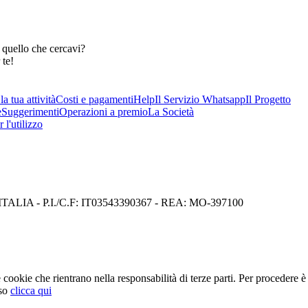
 quello che cercavi?
 te!
a tua attività
Costi e pagamenti
Help
Il Servizio Whatsapp
Il Progetto
e
Suggerimenti
Operazioni a premio
La Società
 l'utilizzo
I) ITALIA - P.I./C.F: IT03543390367 - REA: MO-397100
cookie che rientrano nella responsabilità di terze parti. Per procedere è 
so
clicca qui