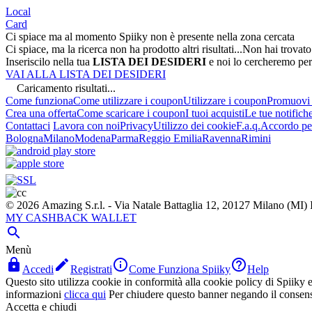
Local
Card
Ci spiace ma al momento Spiiky non è presente nella zona cercata
Ci spiace, ma la ricerca non ha prodotto altri risultati...
Non hai trovato
Inseriscilo nella tua
LISTA DEI DESIDERI
e noi lo cercheremo per
VAI ALLA LISTA DEI DESIDERI
Caricamento risultati...
Come funziona
Come utilizzare i coupon
Utilizzare i coupon
Promuovi l
Crea una offerta
Come scaricare i coupon
I tuoi acquisti
Le tue notifich
Contattaci
Lavora con noi
Privacy
Utilizzo dei cookie
F.a.q.
Accordo per
Bologna
Milano
Modena
Parma
Reggio Emilia
Ravenna
Rimini
© 2026 Amazing S.r.l. - Via Natale Battaglia 12, 20127 Milano (M
MY CASHBACK WALLET

Menù




Accedi
Registrati
Come Funziona Spiiky
Help
Questo sito utilizza cookie in conformità alla cookie policy di Spiiky e 
informazioni
clicca qui
Per chiudere questo banner negando il consen
Accetta e chiudi