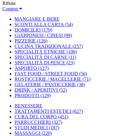
Rifiuta
Coupon
MANGIARE E BERE
SCONTI ALLA CARTA
(54)
DOMICILIO
(179)
GIAPPONESI / CINESI
(99)
PIZZERIE
(126)
CUCINA TRADIZIONALE
(257)
SPECIALITÀ ETNICHE
(106)
SPECIALITÀ DI CARNE
(11)
SPECIALITÀ DI PESCE
(23)
ASPORTO
(127)
FAST FOOD / STREET FOOD
(56)
ROSTICCERIE / MACELLERIE
(71)
GELATERIE / PASTICCERIE
(38)
DRINK / APERITIVI
(52)
PRODOTTI
(129)
BENESSERE
TRATTAMENTI ESTETICI
(627)
CURA DEL CORPO
(451)
PARRUCCHIERI
(327)
STUDI MEDICI
(187)
MASSAGGI
(220)