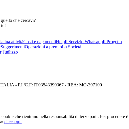
 quello che cercavi?
 te!
a tua attività
Costi e pagamenti
Help
Il Servizio Whatsapp
Il Progetto
e
Suggerimenti
Operazioni a premio
La Società
 l'utilizzo
I) ITALIA - P.I./C.F: IT03543390367 - REA: MO-397100
cookie che rientrano nella responsabilità di terze parti. Per procedere è 
so
clicca qui