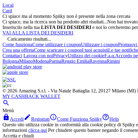
Local
Card
Ci spiace ma al momento Spiiky non è presente nella zona cercata
Ci spiace, ma la ricerca non ha prodotto altri risultati...
Non hai trovato
Inseriscilo nella tua
LISTA DEI DESIDERI
e noi lo cercheremo per
VAI ALLA LISTA DEI DESIDERI
Caricamento risultati...
Come funziona
Come utilizzare i coupon
Utilizzare i coupon
Promuovi l
Crea una offerta
Come scaricare i coupon
I tuoi acquisti
Le tue notifich
Contattaci
Lavora con noi
Privacy
Utilizzo dei cookie
F.a.q.
Accordo per
Bologna
Milano
Modena
Parma
Reggio Emilia
Ravenna
Rimini
© 2026 Amazing S.r.l. - Via Natale Battaglia 12, 20127 Milano (M
MY CASHBACK WALLET

Menù




Accedi
Registrati
Come Funziona Spiiky
Help
Questo sito utilizza cookie in conformità alla cookie policy di Spiiky e 
informazioni
clicca qui
Per chiudere questo banner negando il consen
Accetta e chiudi