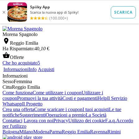
Morena Spagnolo

Reggio Emilia
Ha Risparmiato:
40
,10
€

Offerte
Che ho acquistato
5
Informazioni
Info
Acquisti
Informazioni
Sesso
Femmina
Citta
Reggio Emilia
Come funziona
Come utilizzare i coupon
Utilizzare i
coupon
Promuovi la tua attività
Costi e pagamenti
Help
Il Servizio
Whatsapp
Il Progetto
Crea una offerta
Come scaricare i coupon
I tuoi acquisti
Le tue
notifiche
Suggerimenti
Operazioni a premio
La Società
Contattaci
Lavora con noi
Privacy
Utilizzo dei cookie
F.a.q.
Accordo
per l'utilizzo
Bologna
Milano
Modena
Parma
Reggio Emilia
Ravenna
Rimini