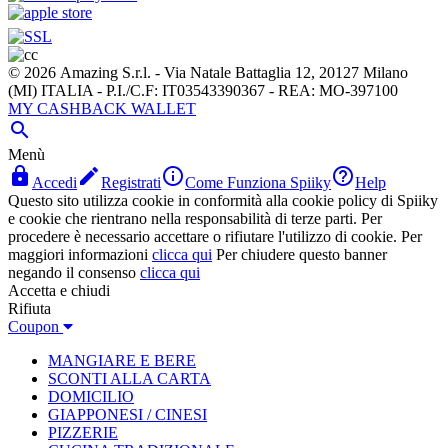
© 2026 Amazing S.r.l. - Via Natale Battaglia 12, 20127 Milano
(MI) ITALIA - P.I./C.F: IT03543390367 - REA: MO-397100
MY CASHBACK WALLET

Menù




Accedi
Registrati
Come Funziona Spiiky
Help
Questo sito utilizza cookie in conformità alla cookie policy di Spiiky
e cookie che rientrano nella responsabilità di terze parti. Per
procedere è necessario accettare o rifiutare l'utilizzo di cookie. Per
maggiori informazioni
clicca qui
Per chiudere questo banner
negando il consenso
clicca qui
Accetta e chiudi
Rifiuta
Coupon
MANGIARE E BERE
SCONTI ALLA CARTA
DOMICILIO
GIAPPONESI / CINESI
PIZZERIE