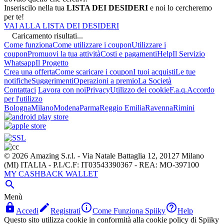
Inseriscilo nella tua
LISTA DEI DESIDERI
e noi lo cercheremo
per te!
VAI ALLA LISTA DEI DESIDERI
Caricamento risultati...
Come funziona
Come utilizzare i coupon
Utilizzare i
coupon
Promuovi la tua attività
Costi e pagamenti
Help
Il Servizio
Whatsapp
Il Progetto
Crea una offerta
Come scaricare i coupon
I tuoi acquisti
Le tue
notifiche
Suggerimenti
Operazioni a premio
La Società
Contattaci
Lavora con noi
Privacy
Utilizzo dei cookie
F.a.q.
Accordo
per l'utilizzo
Bologna
Milano
Modena
Parma
Reggio Emilia
Ravenna
Rimini
© 2026 Amazing S.r.l. - Via Natale Battaglia 12, 20127 Milano
(MI) ITALIA - P.I./C.F: IT03543390367 - REA: MO-397100
MY CASHBACK WALLET

Menù




Accedi
Registrati
Come Funziona Spiiky
Help
Questo sito utilizza cookie in conformità alla cookie policy di Spiiky