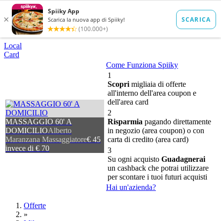
Local
Card
Come Funziona Spiiky
1
Scopri
migliaia di offerte
all'interno dell'area coupon e
dell'area card
2
MASSAGGIO 60' A
Risparmia
pagando direttamente
DOMICILIO
Alberto
in negozio (area coupon) o con
Maranzana Massaggiatore
€ 45
carta di credito (area card)
invece di € 70
3
Su ogni acquisto
Guadagnerai
un cashback che potrai utilizzare
per scontare i tuoi futuri acquisti
Hai un'azienda?
Offerte
»