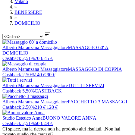
Milano
»
BENESSERE
»
DOMICILIO

Alberto Maranzana Massaggiatore
MASSAGGIO 60' A
DOMICILIO
Cashback 2,51%
70
€
45
€
Alberto Maranzana Massaggiatore
MASSAGGIO DI COPPIA
Cashback 2,50%
140
€
90
€
Alberto Maranzana Massaggiatore
TUTTI I SERVIZI
Cashback 5,50%
CASHBACK
Alberto Maranzana Massaggiatore
PACCHETTO 3 MASSAGGI
Cashback 2,50%
210
€
120
€
Studio Estetico Anna
BUONO VALORE ANNA
Cashback 2,51%
60
€
49
€
Ci spiace, ma la ricerca non ha prodotto altri risultati...
Non hai
trovato quello che cercavi?