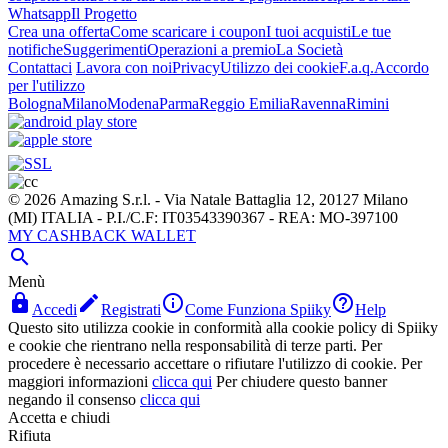
Whatsapp
Il Progetto
Crea una offerta
Come scaricare i coupon
I tuoi acquisti
Le tue
notifiche
Suggerimenti
Operazioni a premio
La Società
Contattaci
Lavora con noi
Privacy
Utilizzo dei cookie
F.a.q.
Accordo
per l'utilizzo
Bologna
Milano
Modena
Parma
Reggio Emilia
Ravenna
Rimini
© 2026 Amazing S.r.l. - Via Natale Battaglia 12, 20127 Milano
(MI) ITALIA - P.I./C.F: IT03543390367 - REA: MO-397100
MY CASHBACK WALLET

Menù




Accedi
Registrati
Come Funziona Spiiky
Help
Questo sito utilizza cookie in conformità alla cookie policy di Spiiky
e cookie che rientrano nella responsabilità di terze parti. Per
procedere è necessario accettare o rifiutare l'utilizzo di cookie. Per
maggiori informazioni
clicca qui
Per chiudere questo banner
negando il consenso
clicca qui
Accetta e chiudi
Rifiuta