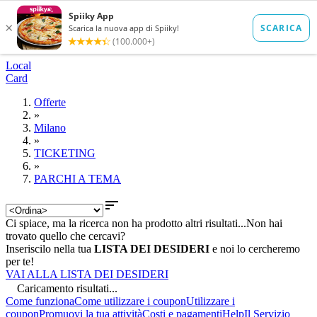
Local
Card
Offerte
»
Milano
»
TICKETING
»
PARCHI A TEMA

Ci spiace, ma la ricerca non ha prodotto altri risultati...
Non hai
trovato quello che cercavi?
Inseriscilo nella tua
LISTA DEI DESIDERI
e noi lo cercheremo
per te!
VAI ALLA LISTA DEI DESIDERI
Caricamento risultati...
Come funziona
Come utilizzare i coupon
Utilizzare i
coupon
Promuovi la tua attività
Costi e pagamenti
Help
Il Servizio